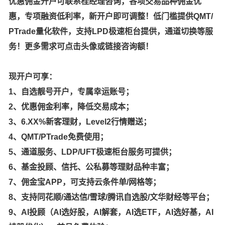
优惠佣金开户可联系桂经理咨询，各项交易品种佣金优
惠，专项融资低利率，新开户即可调整！低门槛提供QMT/
PTrade量化软件，支持LPD极速柜台提供，通道切换等服
务！更多需求可点击头像或链接咨询额！
现开户可享：
1、自选靓号开户，专属幸运账号；
2、优惠佣金利率，降低交易成本；
3、6.XX%新客理财，Level2行情赠送；
4、QMT/PTrade免费使用；
5、通道服务、LDP/UFT极速柜台服务可提供；
6、基金投顾、信托、公私募等理财品种丰富；
7、佣金宝APP，可支持云条件单/网格等；
8、支持同花顺/通达信/雪球/腾讯自选股/文华财经等平台；
9、AI投顾（AI选好股，AI解套，AI选ETF，AI选好基，AI