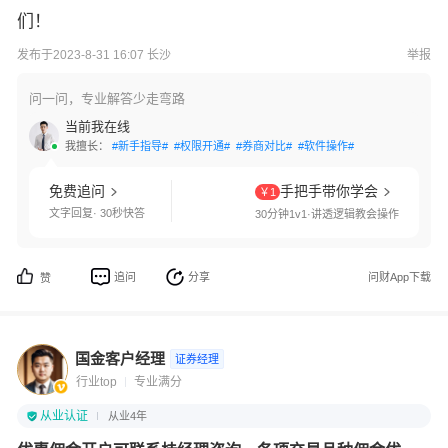
们！
发布于2023-8-31 16:07 长沙
举报
问一问，专业解答少走弯路
当前我在线
我擅长：
#新手指导#
#权限开通#
#券商对比#
#软件操作#
免费追问
手把手带你学会
￥1
文字回复· 30秒快答
30分钟1v1·讲透逻辑教会操作
追问
分享
问财App下载
赞
国金客户经理
证券经理
行业top
专业满分
从业认证
从业4年