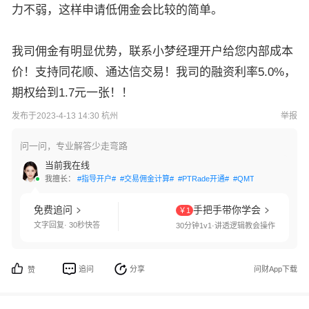
力不弱，这样申请低佣金会比较的简单。
我司佣金有明显优势，联系小梦经理开户给您内部成本
价！支持同花顺、通达信交易！我司的融资利率5.0%，
期权给到1.7元一张！！
发布于2023-4-13 14:30 杭州
举报
问一问，专业解答少走弯路
当前我在线
我擅长：
#指导开户#
#交易佣金计算#
#PTRade开通#
#QMT开通#
#两融利
免费追问
手把手带你学会
￥1
文字回复· 30秒快答
30分钟1v1·讲透逻辑教会操作
追问
分享
问财App下载
赞