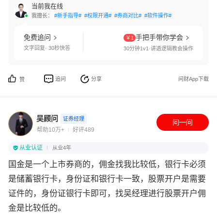
当前我在线
我擅长：
#新手指导#
#权限开通#
#券商对比#
#软件操作#
免费追问
手把手带你学会
￥1
文字回复· 30秒快答
30分钟1v1·讲透逻辑教会操作
追问
分享
问财App下载
赞
吴顾问
证券经理
帮助10万+
好评489
从业认证
从业4年
国金是一个上市券商的，佣金找我比较低，银行卡必须
是储蓄银行卡，身份证和银行卡一致，股票开户是需要
证件的，身份证银行卡即可，找吴经理进行股票开户佣
金是比较低的。