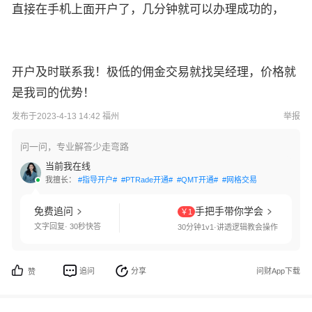
直接在手机上面开户了，几分钟就可以办理成功的，
开户及时联系我！极低的佣金交易就找吴经理，价格就
是我司的优势！
发布于2023-4-13 14:42 福州
举报
问一问，专业解答少走弯路
当前我在线
我擅长：
#指导开户#
#PTRade开通#
#QMT开通#
#网格交易#
#国债逆回购#
免费追问
手把手带你学会
￥1
文字回复· 30秒快答
30分钟1v1·讲透逻辑教会操作
追问
分享
问财App下载
赞