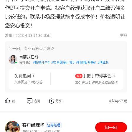
作即可提交开户申请。找客户经理获取开户二维码佣金
比较低的，联系小杨经理就能享受成本价！价格透明让
您安心投资！
发布于2023-4-13 14:36 成都
举报
问一问，专业解答少走弯路
当前我在线
我擅长：
#指导开户#
#交易佣金计算#
#科创板开通#
#创业板开通#
#国债逆
免费追问
手把手带你学会
￥1
文字回复· 30秒快答
30分钟1v1·讲透逻辑教会操作
追问
分享
问财App下载
赞
客户经理华
证券经理