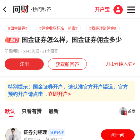
秒问秒答
·
开户宝
#国金证券#
#佣金收取标准一览表#
#找经理谈佣金#
国金证券怎么样，国金证券佣金多少
叩富问财 · 5345浏览 · 21个回答
注册
1分钟入驻>
获取新回答
特别提示：国金证券开户，请认准官方开户渠道，官方
预约开户请点击→
立即开户>
默认
只看有赞
最新
首发
证券刘经理
证券经理
帮助9.9万
好评2327