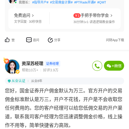
我擅长：
#指导开户#
#交易佣金计算#
#PTRade开通#
#QMT开通#
#网格交
免费追问
手把手带你学会
￥1
文字回复· 30秒快答
30分钟1v1·讲透逻辑教会操作
追问
分享
问财App下载
赞
资深苏经理
证券经理
帮助10万+
好评3.9万
从业认证
从业8年
您好，国金证券开户佣金默认为万三。官方开户的交易
佣金标准默认是万三，开户不花钱，开户是不会收取您
任何费用的。您的客户经理可以给您低佣交易的开户渠
道，联系我司客户经理为您迅速调整佣金价格，线上操
作不用等，简单快捷省力高效。