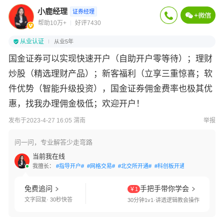
小鹿经理
证券经理
帮助10万+
好评7430
从业认证
从业5年
国金证券可以实现快速开户（自助开户零等待）；理财
炒股（精选理财产品）；新客福利（立享三重惊喜；软
件优势（智能升级投资），国金证券佣金费率也极其优
惠，找我办理佣金极低；欢迎开户！
发布于2023-4-27 16:05 渭南
举报
问一问，专业解答少走弯路
当前我在线
我擅长：
#指导开户#
#网格交易#
#北交所开通#
#科创板开通#
#创业板开通
免费追问
手把手带你学会
￥1
文字回复· 30秒快答
30分钟1v1·讲透逻辑教会操作