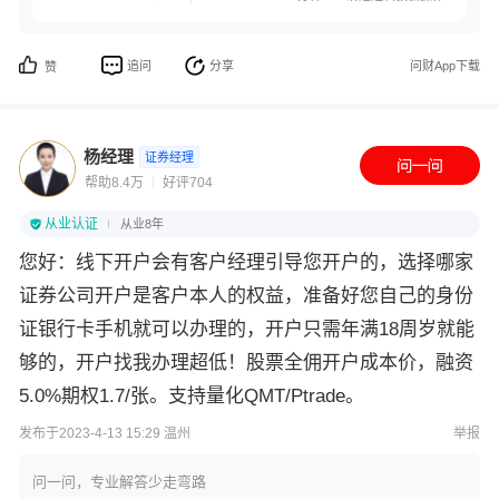
追问
分享
问财App下载
赞
杨经理
证券经理
帮助8.4万
好评704
从业认证
从业8年
您好：线下开户会有客户经理引导您开户的，选择哪家
证券公司开户是客户本人的权益，准备好您自己的身份
证银行卡手机就可以办理的，开户只需年满18周岁就能
够的，开户找我办理超低！股票全佣开户成本价，融资
5.0%期权1.7/张。支持量化QMT/Ptrade。
发布于2023-4-13 15:29 温州
举报
问一问，专业解答少走弯路