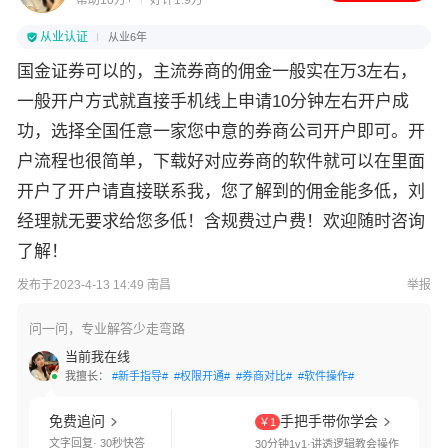
帮助10万+
好评1.9万
从业认证
从业6年
国金证券可以的，主流券商的佣金一般实在万3左右，
一般开户方式就直接手机线上申请10分钟左右开户成
功，选择全国任意一家您中意的券商公司开户即可。开
户流程也很简单，下载好对应券商的软件就可以在里面
开户了开户请直接联系我，您了解到的佣金能多低，刘
经理就无要求给您多低！含规费过户费！欢迎随时咨询
了解！
发布于2023-4-13 14:49 南昌
举报
问一问，专业解答少走弯路
当前我在线
我擅长：
#新手指导#
#权限开通#
#券商对比#
#软件操作#
免费追问
手把手带你学会
￥1
文字回复· 30秒快答
30分钟1v1·讲透逻辑教会操作