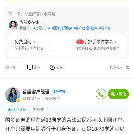
问一问，专业解答少走弯路
当前我在线
我擅长：
#指导开户#
#国债逆回购#
#客户经理对接#
#线上开户#
#交易软件
免费追问
手把手带你学会
￥1
文字回复· 30秒快答
30分钟1v1·讲透逻辑教会操作
追问
分享
问财App下载
赞
首席客户经理
证券经理
帮助10万+
好评2914
从业认证
从业9年
国金证券的现在满18周岁的合法公民都可以上网开户，
开户只需要用到银行卡和身份证，满足18-70岁就可以