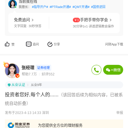
当前我在线
我擅长：
#指导开户#
#PTRade开通#
#QMT开通#
#国债逆回购#
#交易软件
免费追问
手把手带你学会
￥1
文字回复· 30秒快答
30分钟1v1·讲透逻辑教会操作
追问
分享
问财App下载
赞
张经理
证券经理
帮助7.7万
好评552
从业认证
从业9年
投资者您好,每个人的......
（该回答后续为相似内容，已被系
统自动折叠）
发布于2023-4-13 14:33 深圳
举报
为您提供全方位的理财服务