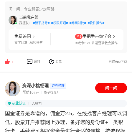
问一问，专业解答少走弯路
当前我在线
我擅长：
#新手指导#
#权限开通#
#券商对比#
#软件操作#
免费追问
手把手带你学会
￥1
文字回复· 30秒快答
30分钟1v1·讲透逻辑教会操作
追问
分享
问财App下载
1
资深小桃经理
证券经理
帮助10万+
好评3.8万
从业认证
入驻7年
国金证券是靠谱的，佣金万2.5，在线找客户经理可以调
低，股票开户推荐网上办理，备好您的身份证+一类银
行卡，手续费可根据资金量进行合适的调整，按流程操