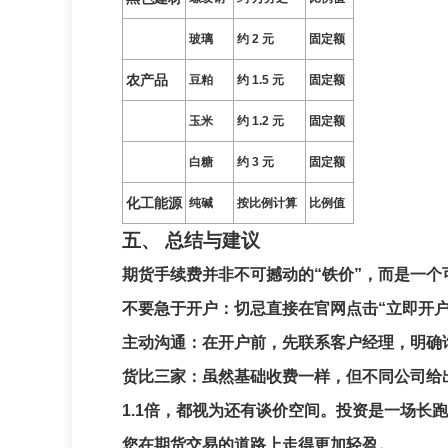
玻璃
约 2 元
固定额
农产品
豆粕
约 1.5 元
固定额
玉米
约 1.2 元
固定额
白糖
约 3 元
固定额
化工能源
纯碱
按比例计算
比例值
五、 总结与建议
期货手续费并非不可撼动的“铁价”，而是一
不要急于开户
：切忌直接在官网点击“立即开
主动沟通
：在开户前，先联系客户经理，明确
货比三家
：虽然基础收费一样，但不同公司给
1.1倍，都视为还有谈价空间。投资是一场长
您在期货交易的道路上走得更加轻盈。