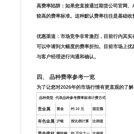
高费率陷阱
：如果您直接通过期货公司官网、
较高的费率标准。这种默认费率往往是基础收
优惠渠道
：市场竞争非常激烈，目前行内其实
可以申请到大幅度的费率折扣。目前市场上优
与客户经理进行沟通和确认。
四、 品种费率参考一览
为了让您对2026年的市场行情有更直观的了
品种类型
代表品种
参考费率标准
计费方式
贵金属
黄金
约 10 元
固定额
有色金属
沪银
按比例计算
比例值
黑色建材
螺纹钢
约 万分之一
比例值