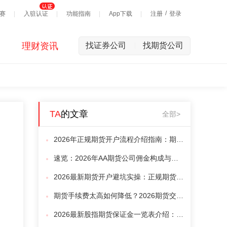
/
赛
入驻认证
功能指南
App下载
注册
登录
理财资讯
找证券公司
找期货公司
|
TA
的文章
全部>
2026年正规期货开户流程介绍指南：期货开户十分钟搞定，避开高费率陷阱
速览：2026年AA期货公司佣金构成与核心品种费率一览
2026最新期货开户避坑实操：正规期货公司筛选标准与新手起步建议
期货手续费太高如何降低？2026期货交易最低手续费介绍【降低期货佣金】
2026最新股指期货保证金一览表介绍：股指期货交易资金介绍