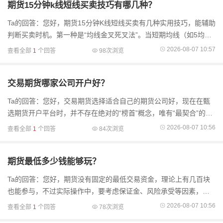
期货15分钟k线短线买卖技巧有哪几种？
Ta的回答：您好，期货15分钟K线短线买卖有几种实用技巧，能辅助
判断买卖时机。第一种是“均线金叉死叉法”。当短期均线（如5均
线）向上穿过长期均线（如10均线）形成金叉，这往往是短期上涨
2026-08-07 10:57
查看全部
1
个回答
98次浏览
信号，可考虑买入；反之
交易期货哪家公司开户好？
Ta的回答：您好，交易期货选择适合自己的期货公司好，现在在甄
选期货开户平台时，并不存在绝对的“榜首”概念，唯有“最契合”的选
择。当前国内持牌正规期货公司超过150家，均处于中国证监会的严
2026-08-07 10:56
查看全部
1
个回答
84次浏览
格监管体
期货最低多少钱能够玩？
Ta的回答：您好，期货没有固定的最低交易资金，理论上有几百块
也能参与，不过实际操作中，要考虑保证金、风险承受等因素，资
金多些更合适。期货是保证金交易，只要交一定比例的钱就能买卖
2026-08-07 10:56
查看全部
1
个回答
78次浏览
合约。农产品类所需