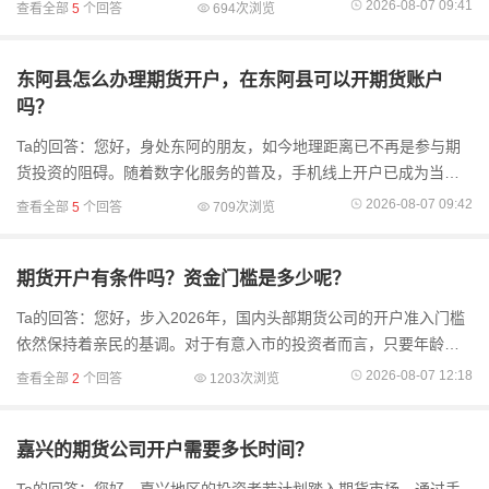
实体网点的地域限制，让您足不出户就能高效办妥所有手续。需要
2026-08-07 09:41
查看全部
5
个回答
694次浏览
特别留意的是，开户
东阿县怎么办理期货开户，在东阿县可以开期货账户
吗？
Ta的回答：您好，身处东阿的朋友，如今地理距离已不再是参与期
货投资的阻碍。随着数字化服务的普及，手机线上开户已成为当下
主流且高效的办理方式，彻底打破了实体营业部的地域限制，让您
2026-08-07 09:42
查看全部
5
个回答
709次浏览
足不出户即可完成
期货开户有条件吗？资金门槛是多少呢？
Ta的回答：您好，步入2026年，国内头部期货公司的开户准入门槛
依然保持着亲民的基调。对于有意入市的投资者而言，只要年龄满
足18周岁且个人征信良好、不属于失信被执行人，便具备了基本的
2026-08-07 12:18
查看全部
2
个回答
1203次浏览
入市资格。然而
嘉兴的期货公司开户需要多长时间？