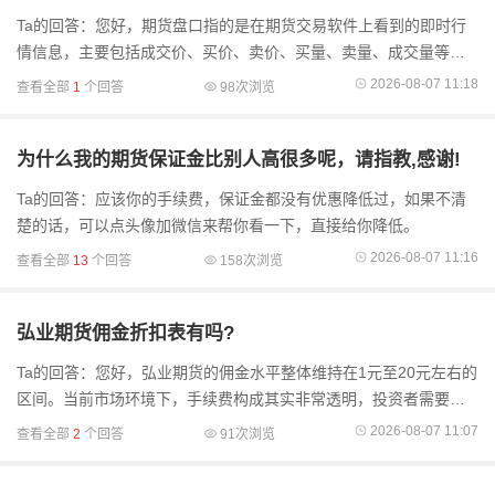
Ta的回答：您好，期货盘口指的是在期货交易软件上看到的即时行
情信息，主要包括成交价、买价、卖价、买量、卖量、成交量等，
它能让投资者直观了解当前市场的交易情况。为啥得关注盘口呢？
2026-08-07 11:18
查看全部
1
个回答
98次浏览
打个比方，买量和
为什么我的期货保证金比别人高很多呢，请指教,感谢!
Ta的回答：应该你的手续费，保证金都没有优惠降低过，如果不清
楚的话，可以点头像加微信来帮你看一下，直接给你降低。
2026-08-07 11:16
查看全部
13
个回答
158次浏览
弘业期货佣金折扣表有吗?
Ta的回答：您好，弘业期货的佣金水平整体维持在1元至20元左右的
区间。当前市场环境下，手续费构成其实非常透明，投资者需要明
白，每一笔交易支出都由两部分组成：一部分是交易所收取的基础
2026-08-07 11:07
查看全部
2
个回答
91次浏览
费用，另一部分则.