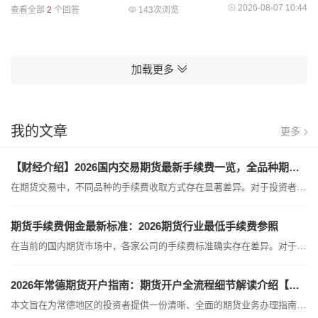
种的投资者而言，首要步骤是在正规期货公司完成账户开设，流程
2026-08-07 10:44
查看全部
2
个回答
143次浏览
简便快捷。一、手
加载更多
我的文章
更多
【财经介绍】2026国内交易期货最新手续费一览，全品种期货手续费明细介绍.8月
在期货交易中，不同品种的手续费收取方式存在显著差异。对于投资者而言，搞清楚这些费用的计算逻辑，是管理交易成本的关键。目前，期货手续费主要分为两种收取模式：固定值收取与比例值收取。一、 固定值收取模式：简单直观此类品种的手续费是按“手”固定收取的，无论期货价格如何波动，买卖一手的费用都是固定的。这种模式不需要复杂的计算，非常适合新手理解。以下为部分常见品种的固定手续费参照：交易品种收取方式手续费金额（元/手）计算特点玉米固定值1.2不随价格变动，交易1手即收1.2元。黄金固定值10价...
期货手续费佣金最新标准：2026期货行业最低手续费参照
在当前的国内期货市场中，各家公司的手续费标准确实存在差异。对于投资者而言，弄清楚手续费的形成机制，是降低交易成本的第一步。手续费的总成本由两部分组成：一是交易所收取的基础费用，这部分是全国统一的刚性成本；二是期货公司加收的佣金，这部分才是造成投资者成本差异的核心变量。一、 交易所基础费率参照表交易所的基础手续费是计算成本的基石，不同品种的费用标准各不相同。以下为部分品种的交易所基础费用参照：交易品种交易所基础手续费（参考值）交易品种交易所基础手续费（参考值）玉米1.2元/手白...
2026年常德期货开户指南：期货开户全流程细节解读介绍【避坑】
本文旨在为常德地区的投资者提供一份清晰、全面的期货业务办理指南。无论您偏好线下网点的面对面服务，还是青睐线上渠道的高效便捷，以下信息均能帮助您快速定位适合自己的服务方案。一、 常德本地服务网点现状为方便您直观了解本地服务资源，现将常德地区现有的期货营业部及具备中间介绍业务资格的证券网点信息汇总如...