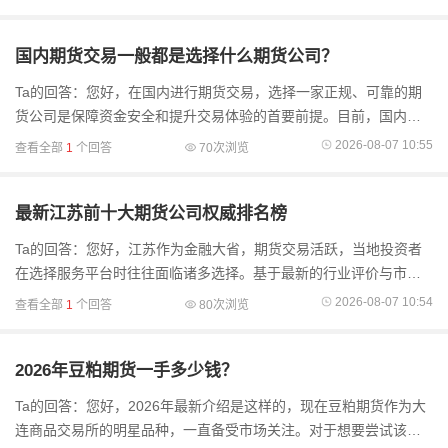
资本底蕴、技
国内期货交易一般都是选择什么期货公司？
Ta的回答：您好，在国内进行期货交易，选择一家正规、可靠的期
货公司是保障资金安全和提升交易体验的首要前提。目前，国内投
资者通常会参考中国证监会的分类监管评级，并结合自身的交易需
2026-08-07 10:55
查看全部
1
个回答
70次浏览
求来进行选择。
最新江苏前十大期货公司权威排名榜
Ta的回答：您好，江苏作为金融大省，期货交易活跃，当地投资者
在选择服务平台时往往面临诸多选择。基于最新的行业评价与市场
表现，梳理出江苏地区综合实力靠前的期货公司排名。这些公司不
2026-08-07 10:54
查看全部
1
个回答
80次浏览
仅在合规资质上
2026年豆粕期货一手多少钱？
Ta的回答：您好，2026年最新介绍是这样的，现在豆粕期货作为大
连商品交易所的明星品种，一直备受市场关注。对于想要尝试该品