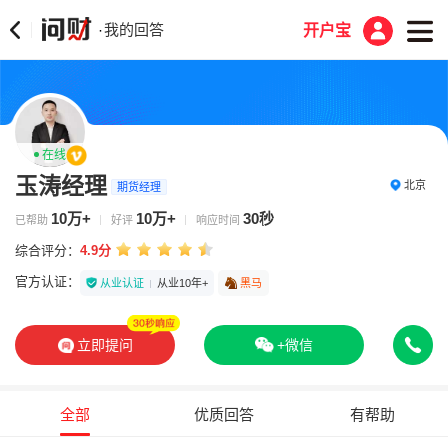
我的回答
·
开户宝
在线
玉涛经理
北京
期货经理
10万+
10万+
30秒
已帮助
好评
响应时间
综合评分：
4.9分
官方认证：
从业认证
从业10年+
黑马
立即提问
+微信
全部
优质回答
有帮助