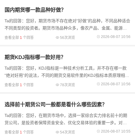
国内期货哪一款品种好做？
Ta的回答：您好，期货市场不存在绝对“好做”的品种，不同品种适合
不同类型的投资者。期货市场品种众多，像农产品、金属、能源化
工等。农产品受气候、季节、政策影响较大，波动相对平稳，新手
2026-08-07 10:56
查看全部
1
个回答
56次浏览
可以从这类品
期货KDJ指标哪一款好用？
Ta的回答：您好，KDJ指标是一种技术分析工具，并不存在哪一款
“绝对好用”的说法，不同的期货交易软件里的KDJ指标本质原理相
同，只是在界面显示、参数设置便捷性等方面有差异。KDJ指标通过
2026-08-07 10:56
查看全部
1
个回答
78次浏览
计算一定周期
选择前十期货公司一般都是看什么哪些因素？
Ta的回答：您好，在期货市场中，选择一家综合实力排名前十的期
货公司，是投资者保障资金安全、优化交易体验的重要一步。对于
“前十”座次的考量，通常并非单一维度的比拼，而是涵盖官方评级、
2026-08-07 10:55
查看全部
1
个回答
54次浏览