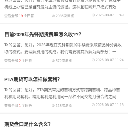
Ta的回答：您好，嘉兴地区的投资者若计划踏入期货市场，通过手
机线上办理已是当前最为主流的途径。这种互联网开户模式有效突
破了地域限制，即便您身处嘉兴且周边无营业网点，也能足不出户
2026-08-07 11:49
查看全部
19
个回答
2985次浏览
完成全流程，极大
目前2026年先锋期货费率怎么收??？
Ta的回答：您好，2026年现在先锋期货的手续费采取按品种分类收
取的模式。要理解费用的构成，我们需要将其拆解为两部分：一部
分是交易所规定的基础费用，这是市场的刚性成本，标准统一且不
2026-08-07 11:24
查看全部
2
个回答
572次浏览
可调整；另一部分..
PTA期货可以怎样做套利？
Ta的回答：您好，PTA期货常见的套利方式有跨期套利、跨品种套
利和期现套利。跨期套利是利用同一品种不同交割月份合约之间的
价差变动来获利。例如，当PTA期货远月合约和近月合约价差过大或
2026-08-07 11:18
查看全部
1
个回答
118次浏览
过小时，就可
期货盘口是什么含义？