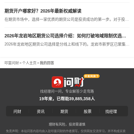
期货开户哪家好？2026年最新权威解读
在期货市场中，选择一家优质的期货公司是投资成功的第一步。对于投资者而言，首推具备A类（含AA级）评级的头部公司，例如国泰君安期货，广发期货等。这类公司在股东背景、交易系统稳定性以及客户服务等维度具备极强的综合实力。对于普通交易者来说，在确保资金安全（受证监会严格监管）的前提下，在A类公司中选择一家能提供优惠费率和优质服务的平台，是最稳妥的方案。核心筛选维度：优质期货公司评选标准为了帮助投资者做出客观决策，我们将筛选优质期货公司的核心指标进行了梳理，具体如下：评估维度筛选标准与建议...
2026年龙岩地区期货公司选择介绍：如何打破地域限制优选正规期货公司（散户速览）
2026年龙岩地区期货公司选择是分线上和线下的。龙岩市新罗区已聚集了多家持牌期货经营网点，主要分布在龙岩金融商务中心周边。对于习惯现场办理业务的投资者，以下为您梳理了本地实体营业部的详细情况：一、 龙岩本地实体营业部名录兴业期货有限公司龙岩分公司地址位于福建省龙岩市新罗区华莲路138号A1A2幢1603室及1604室。业务范围覆盖商品期货经纪、金融期货经纪及基金销售。鑫鼎盛期货有限公司龙岩营业部位于新罗区华莲路金融中心A5幢5楼511-2，提供商品及金融期货经纪服务。金友期货经纪有...
叩富问财
>
个人主页
>
我的回答
找经理问一问，专业解答少走弯路
19年来，已帮助39,885,358人
|
|
|
|
问财
资讯
期货
股票
找经理
理财有风险，投资需谨慎
免责声明：本站问答内容均由入驻叩富问财的作者撰写，仅供网友交流学习，并不构成买卖