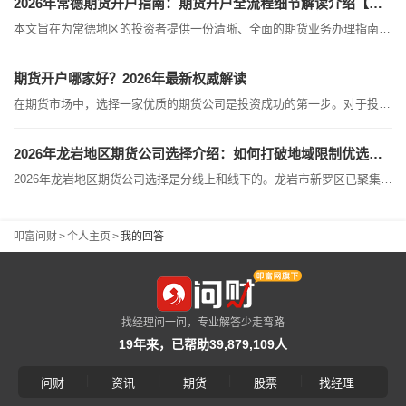
2026年常德期货开户指南：期货开户全流程细节解读介绍【避坑】
本文旨在为常德地区的投资者提供一份清晰、全面的期货业务办理指南。无论您偏好线下网点的面对面服务，还是青睐线上渠道的高效便捷，以下信息均能帮助您快速定位适合自己的服务方案。一、 常德本地服务网点现状为方便您直观了解本地服务资源，现将常德地区现有的期货营业部及具备中间介绍业务资格的证券网点信息汇总如...
期货开户哪家好？2026年最新权威解读
在期货市场中，选择一家优质的期货公司是投资成功的第一步。对于投资者而言，首推具备A类（含AA级）评级的头部公司，例如国泰君安期货，广发期货等。这类公司在股东背景、交易系统稳定性以及客户服务等维度具备极强的综合实力。对于普通交易者来说，在确保资金安全（受证监会严格监管）的前提下，在A类公司中选择一家能提供优惠费率和优质服务的平台，是最稳妥的方案。核心筛选维度：优质期货公司评选标准为了帮助投资者做出客观决策，我们将筛选优质期货公司的核心指标进行了梳理，具体如下：评估维度筛选标准与建议...
2026年龙岩地区期货公司选择介绍：如何打破地域限制优选正规期货公司（散户速览）
2026年龙岩地区期货公司选择是分线上和线下的。龙岩市新罗区已聚集了多家持牌期货经营网点，主要分布在龙岩金融商务中心周边。对于习惯现场办理业务的投资者，以下为您梳理了本地实体营业部的详细情况：一、 龙岩本地实体营业部名录兴业期货有限公司龙岩分公司地址位于福建省龙岩市新罗区华莲路138号A1A2幢1603室及1604室。业务范围覆盖商品期货经纪、金融期货经纪及基金销售。鑫鼎盛期货有限公司龙岩营业部位于新罗区华莲路金融中心A5幢5楼511-2，提供商品及金融期货经纪服务。金友期货经纪有...
叩富问财
>
个人主页
>
我的回答
找经理问一问，专业解答少走弯路
19年来，已帮助39,879,109人
|
|
|
|
问财
资讯
期货
股票
找经理