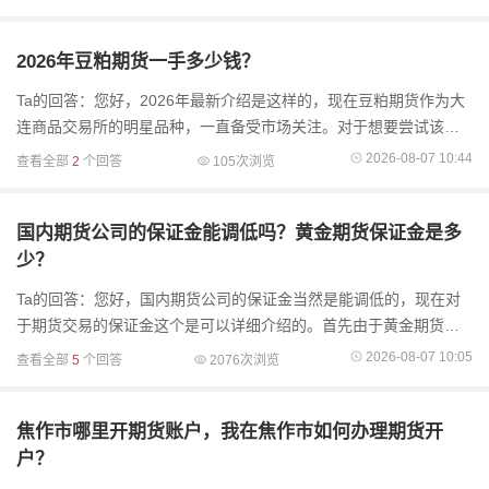
仅在合规资质上
2026年豆粕期货一手多少钱？
Ta的回答：您好，2026年最新介绍是这样的，现在豆粕期货作为大
连商品交易所的明星品种，一直备受市场关注。对于想要尝试该品
种的投资者而言，首要步骤是在正规期货公司完成账户开设，流程
2026-08-07 10:44
查看全部
2
个回答
105次浏览
简便快捷。一、手
国内期货公司的保证金能调低吗？黄金期货保证金是多
少？
Ta的回答：您好，国内期货公司的保证金当然是能调低的，现在对
于期货交易的保证金这个是可以详细介绍的。首先由于黄金期货合
约单位较大（1000克/手），按当前主力合约价格测算，参与一手交
2026-08-07 10:05
查看全部
5
个回答
2076次浏览
易所需的保证金...
焦作市哪里开期货账户，我在焦作市如何办理期货开
户？