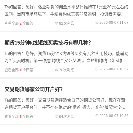
Ta的回答：您好，弘业期货的佣金水平整体维持在1元至20元左右的
区间。当前市场环境下，手续费构成其实非常透明，投资者需要明
白，每一笔交易支出都由两部分组成：一部分是交易所收取的基础
2026-08-07 11:07
查看全部
2
个回答
82次浏览
费用，另一部分则.
期货15分钟k线短线买卖技巧有哪几种？
Ta的回答：您好，期货15分钟K线短线买卖有几种实用技巧，能辅助
判断买卖时机。第一种是“均线金叉死叉法”。当短期均线（如5均
线）向上穿过长期均线（如10均线）形成金叉，这往往是短期上涨
2026-08-07 10:57
查看全部
1
个回答
70次浏览
信号，可考虑买入；反之
交易期货哪家公司开户好？
Ta的回答：您好，交易期货选择适合自己的期货公司好，现在在甄
选期货开户平台时，并不存在绝对的“榜首”概念，唯有“最契合”的选
择。当前国内持牌正规期货公司超过150家，均处于中国证监会的严
2026-08-07 10:56
查看全部
1
个回答
64次浏览
格监管体