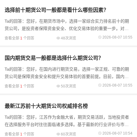
选择前十期货公司一般都是看什么哪些因素？
Ta的回答：您好，在期货市场中，选择一家综合实力排名前十的期
货公司，是投资者保障资金安全、优化交易体验的重要一步。对于
“前十”座次的考量，通常并非单一维度的比拼，而是涵盖官方评级、
2026-08-07 10:55
查看全部
1
个回答
48次浏览
资本底蕴、技
国内期货交易一般都是选择什么期货公司？
Ta的回答：您好，在国内进行期货交易，选择一家正规、可靠的期
货公司是保障资金安全和提升交易体验的首要前提。目前，国内投
资者通常会参考中国证监会的分类监管评级，并结合自身的交易需
2026-08-07 10:55
查看全部
1
个回答
50次浏览
求来进行选择。
最新江苏前十大期货公司权威排名榜
Ta的回答：您好，江苏作为金融大省，期货交易活跃，当地投资者
在选择服务平台时往往面临诸多选择。基于最新的行业评价与市场
表现，梳理出江苏地区综合实力靠前的期货公司排名。这些公司不
2026-08-07 10:54
查看全部
1
个回答
60次浏览