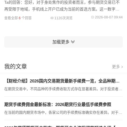
Ta的回答：您好，对于身处焦作的投资者而言，参与期货交易已不
再受限于地域，手机线上开户已成为当前的首选方案。这一数字化
办理模式打破了物理距离的阻隔，即便您周边没有实体营业部，也
2026-08-07 09:44
查看全部
6
个回答
1120次浏览
能轻松搞定所有手
加载更多
我的文章
更多
【财经介绍】2026国内交易期货最新手续费一览，全品种期货手续费明细介绍.8月
在期货交易中，不同品种的手续费收取方式存在显著差异。对于投资者而言，搞清楚这些费用的计算逻辑，是管理交易成本的关键。目前，期货手续费主要分为两种收取模式：固定值收取与比例值收取。一、 固定值收取模式：简单直观此类品种的手续费是按“手”固定收取的，无论期货价格如何波动，买卖一手的费用都是固定的。这种模式不需要复杂的计算，非常适合新手理解。以下为部分常见品种的固定手续费参照：交易品种收取方式手续费金额（元/手）计算特点玉米固定值1.2不随价格变动，交易1手即收1.2元。黄金固定值10价...
期货手续费佣金最新标准：2026期货行业最低手续费参照
在当前的国内期货市场中，各家公司的手续费标准确实存在差异。对于投资者而言，弄清楚手续费的形成机制，是降低交易成本的第一步。手续费的总成本由两部分组成：一是交易所收取的基础费用，这部分是全国统一的刚性成本；二是期货公司加收的佣金，这部分才是造成投资者成本差异的核心变量。一、 交易所基础费率参照表交易所的基础手续费是计算成本的基石，不同品种的费用标准各不相同。以下为部分品种的交易所基础费用参照：交易品种交易所基础手续费（参考值）交易品种交易所基础手续费（参考值）玉米1.2元/手白...