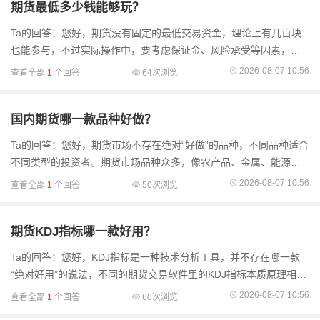
期货最低多少钱能够玩？
Ta的回答：您好，期货没有固定的最低交易资金，理论上有几百块
也能参与，不过实际操作中，要考虑保证金、风险承受等因素，资
金多些更合适。期货是保证金交易，只要交一定比例的钱就能买卖
2026-08-07 10:56
查看全部
1
个回答
64次浏览
合约。农产品类所需
国内期货哪一款品种好做？
Ta的回答：您好，期货市场不存在绝对“好做”的品种，不同品种适合
不同类型的投资者。期货市场品种众多，像农产品、金属、能源化
工等。农产品受气候、季节、政策影响较大，波动相对平稳，新手
2026-08-07 10:56
查看全部
1
个回答
50次浏览
可以从这类品
期货KDJ指标哪一款好用？
Ta的回答：您好，KDJ指标是一种技术分析工具，并不存在哪一款
“绝对好用”的说法，不同的期货交易软件里的KDJ指标本质原理相
同，只是在界面显示、参数设置便捷性等方面有差异。KDJ指标通过
2026-08-07 10:56
查看全部
1
个回答
60次浏览
计算一定周期