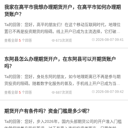
我家在高平市我想办理期货开户，在高平市如何办理期
货账户？
Ta的回答：您好，高平的朋友们！在这个移动互联网时代，地理位
置已不再是投资期货的阻碍。线上开户已成为主流选择，它打破了
实体网点的地域限制，让您足不出户就能高效办妥所有手续。需要
2026-08-07 09:41
查看全部
5
个回答
673次浏览
特别留意的是，开户
东阿县怎么办理期货开户，在东阿县可以开期货账户
吗？
Ta的回答：您好，身处东阿的朋友，如今地理距离已不再是参与期
货投资的阻碍。随着数字化服务的普及，手机线上开户已成为当下
主流且高效的办理方式，彻底打破了实体营业部的地域限制，让您
2026-08-07 09:42
查看全部
5
个回答
687次浏览
足不出户即可完成
期货开户有条件吗？资金门槛是多少呢？
Ta的回答：您好，步入2026年，国内头部期货公司的开户准入门槛