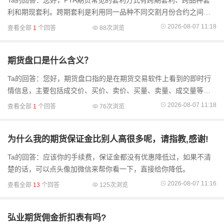
Ta的回答：您好，PTA期货常见的套利方式有跨期套利、跨品种套
利和期现套利。跨期套利是利用同一品种不同交割月份合约之间的
价差变动来获利。例如，当PTA期货远月合约和近月合约价差过大或
2026-08-07 11:18
查看全部
1
个回答
88次浏览
过小时，就可
期货盘口是什么含义？
Ta的回答：您好，期货盘口指的是在期货交易软件上看到的即时行
情信息，主要包括成交价、买价、卖价、买量、卖量、成交量等，
它能让投资者直观了解当前市场的交易情况。为啥得关注盘口呢？
2026-08-07 11:18
查看全部
1
个回答
76次浏览
打个比方，买量和
为什么我的期货保证金比别人高很多呢，请指教,感谢!
Ta的回答：应该你的手续费，保证金都没有优惠降低过，如果不清
楚的话，可以点头像加微信来帮你看一下，直接给你降低。
2026-08-07 11:16
查看全部
13
个回答
125次浏览
弘业期货佣金折扣表有吗?