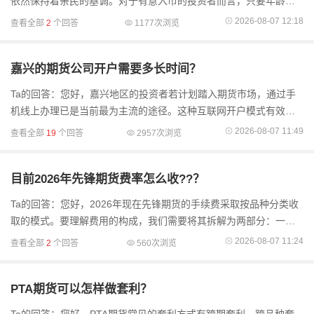
依然保持着亲民的基调。对于有意入市的投资者而言，只要年龄满
足18周岁且个人征信良好、不属于失信被执行人，便具备了基本的
2026-08-07 12:18
查看全部
2
个回答
1177次浏览
入市资格。然而
嘉兴的期货公司开户需要多长时间？
Ta的回答：您好，嘉兴地区的投资者若计划踏入期货市场，通过手
机线上办理已是当前最为主流的途径。这种互联网开户模式有效突
破了地域限制，即便您身处嘉兴且周边无营业网点，也能足不出户
2026-08-07 11:49
查看全部
19
个回答
2957次浏览
完成全流程，极大
目前2026年先锋期货费率怎么收??？
Ta的回答：您好，2026年现在先锋期货的手续费采取按品种分类收
取的模式。要理解费用的构成，我们需要将其拆解为两部分：一部
分是交易所规定的基础费用，这是市场的刚性成本，标准统一且不
2026-08-07 11:24
查看全部
2
个回答
560次浏览
可调整；另一部分..
PTA期货可以怎样做套利？