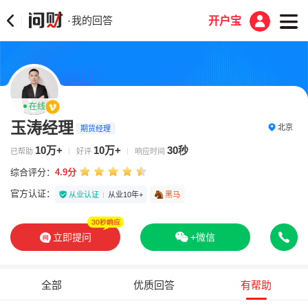
我的回答
·
开户宝
在线
玉涛经理
北京
期货经理
10万+
10万+
30秒
已帮助
好评
响应时间
综合评分：
4.9分
官方认证：
从业认证
从业10年+
黑马
立即提问
+微信
全部
优质回答
有帮助