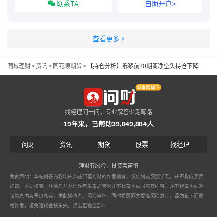
联系TA
自助开户>
查看更多
同城理财
>
资讯
>
同花顺期货
>
【持仓分析】纸浆前20期商净空头持仓下降
找经理问一问，专业解答少走弯路
19年来，已帮助39,849,884人
|
|
|
|
问财
资讯
期货
股票
找经理
理财有风险，投资需谨慎
免责声明：本站问答内容均由入驻叩富问财的作者撰写，仅供网友交流学习，并不构成买卖
建议。本站核实主体信息并允许作者发表之言论并不代表本站同意其内容，亦不代表本站对
该信息内容予以核实，据此操作者，风险自担。同时提醒网友提高风险意识，请勿私下汇款
给作者，避免造成金钱损失。
点击查看全部>