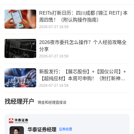
空头减仓为何上涨
纸浆股吧
REITs打新日历：四川成都 ⌈锦江 REIT⌋ 本
周四售！（附认购操作指南）
多空持仓和净持仓的区别
2026-07-27 16:59
2026夜市委托怎么操作？个人经验攻略全
分享
2026-07-27 16:59
新股发行：【展芯股份】+【国仪公司】+
【超纯应材】本周可申购！（附打新神
器）
2026-07-27 16:59
找经理开户
佣金和经理直接谈
华泰证券经理
证券经理