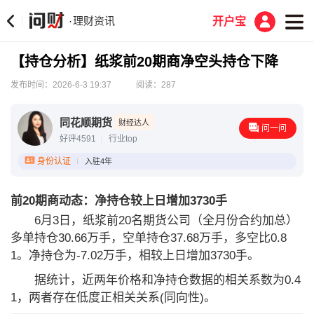
理财资讯
·
开户宝
【持仓分析】纸浆前20期商净空头持仓下降
发布时间：2026-6-3 19:37
阅读：287
同花顺期货
财经达人
问一问
好评4591
行业top
身份认证
入驻4年
前20期商动态：净持仓较上日增加3730手
6月3日，纸浆前20名期货公司（全月份合约加总）
多单持仓30.66万手，空单持仓37.68万手，多空比0.8
1。净持仓为-7.02万手，相较上日增加3730手。
据统计，近两年价格和净持仓数据的相关系数为0.4
1，两者存在低度正相关关系(同向性)。