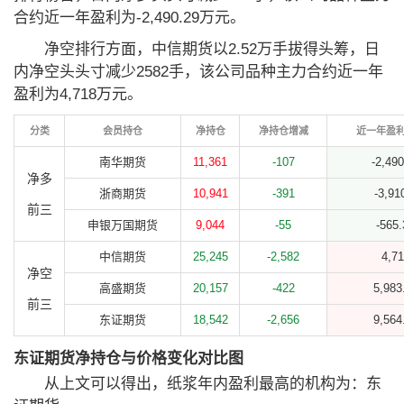
合约近一年盈利为-2,490.29万元。
净空排行方面，中信期货以2.52万手拔得头筹，日
内净空头头寸减少2582手，该公司品种主力合约近一年
盈利为4,718万元。
分类
会员持仓
净持仓
净持仓增减
近一年盈
南华期货
11,361
-107
-2,490
净多
浙商期货
10,941
-391
-3,91
前三
申银万国期货
9,044
-55
-565.
中信期货
25,245
-2,582
4,7
净空
高盛期货
20,157
-422
5,983
前三
东证期货
18,542
-2,656
9,564
东证期货净持仓与价格变化对比图
从上文可以得出，纸浆年内盈利最高的机构为：东