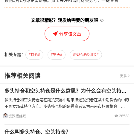
顾问1对1为你专属讲解。点击关注叩富问财服务号，一键查看
文章很精彩？转发给需要的朋友吧
分享该文章
相关专题：
#持仓#
#空头#
#找经理谈佣金#
推荐相关阅读
更多
多头持仓和空头持仓是什么意思？为什么会有空头持仓？
多头持仓和空头持仓是在期货交易中用来描述投资者在某个期货合约中的
不同立场或持仓方向。多头持仓指的是投资者认为未来市场价格会上...
28538
资深杨经理
什么叫多头持仓、空头持仓？