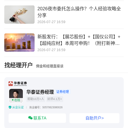
2026夜市委托怎么操作？个人经验攻略全
美联储3月降息概率79.1%
分享
2026-07-27 16:59
新股发行：【展芯股份】+【国仪公司】+
【超纯应材】本周可申购！（附打新神
器）
2026-07-27 16:59
找经理开户
佣金和经理直接谈
华泰证券经理
证券经理
帮助10万+人
好评4.1万+
在线
从业认证
执业编号：S0570623080026
联系TA
自助开户>