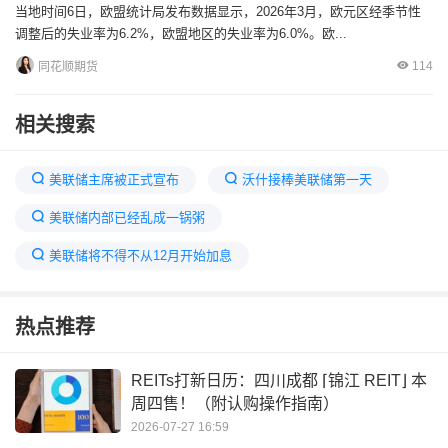
当地时间6日，欧盟统计局发布数据显示，2026年3月，欧元区经季节性
调整后的失业率为6.2%，欧盟地区的失业率为6.0%。欧...
114
同花顺期货
相关搜索
美联储主席被正式宣布
沃什接棒美联储第一天
美联储内部已经乱成一锅粥
美联储将不得不从12月开始加息
美联储宣布不降息未来行情跌几天
美联储今晚消息
热点推荐
美联储一季度降息预期落空
鲍威尔暂任美联储临时主席
REITs打新日历：四川成都 ⌈锦江 REIT⌋ 本
周四售！（附认购操作指南）
市场预期美联储明年降息
美联储迎来新主席
2026-07-27 16:59
美联储明年1月加息概率升至60%