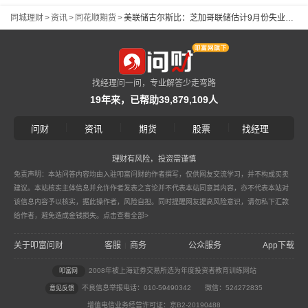
同城理财
>
资讯
>
同花顺期货
>
美联储古尔斯比：芝加哥联储估计9月份失业率应在4.3%
找经理问一问，专业解答少走弯路
19年来，已帮助39,879,109人
|
|
|
|
问财
资讯
期货
股票
找经理
理财有风险，投资需谨慎
免责声明：本站问答内容均由入驻叩富问财的作者撰写，仅供网友交流学习，并不构成买卖
建议。本站核实主体信息并允许作者发表之言论并不代表本站同意其内容，亦不代表本站对
该信息内容予以核实，据此操作者，风险自担。同时提醒网友提高风险意识，请勿私下汇款
给作者，避免造成金钱损失。
点击查看全部>
关于叩富问财
客服
商务
公众服务
App下载
|
2008年被上海证券交易所选为年度投资者教育训练网站
叩富网
不良信息举报电话：010-59490342
微信：524272835
意见反馈
增值电信业务经营许可证：京B2-20190488