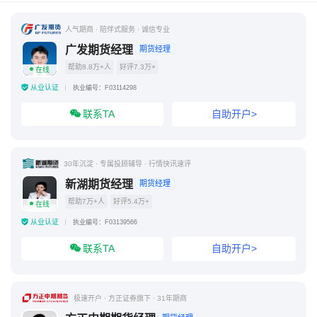
卖出看跌期权是看涨吗
卖出看跌期权最大的损失是
人气期商 · 陪伴式服务 · 诚信专业
广发期货经理
期货经理
帮助8.8万+人
好评7.3万+
在线
从业认证
执业编号：F03114298
联系TA
自助开户>
30年沉淀 · 专属投顾辅导 · 行情快讯速评
新湖期货经理
期货经理
帮助7万+人
好评5.4万+
在线
从业认证
执业编号：F03139566
联系TA
自助开户>
极速开户 · 方正证券旗下 · 31年期商