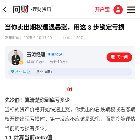
理财资讯
·
开户宝
当你卖出期权遭遇暴涨，用这 3 步锁定亏损
发布时间：2025-6-10 17:29
阅读：1207
玉涛经理
期货经理
问一问
帮助10万+
好评10万+
从业认证
从业10年+
01
先冷静！算清楚你到底亏多少
当标的资产价格开始快速上涨，你卖出的看跌期权或看涨期
权开始出现亏损时，第一反应不应该是恐慌，而是冷静评估
当前的亏损有多少。
1.1 计算当前delta值