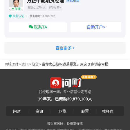
方正中期期货经理
期货经理
帮助9.1万+人
好评6万+
在线
从业认证
执业编号：F3007762
联系TA
自助开户>
查看更多
同城理财
>
资讯
>
期货
>
当你卖出期权遭遇暴涨，用这 3 步锁定亏损
找经理问一问，专业解答少走弯路
19年来，已帮助39,879,109人
|
|
|
|
问财
资讯
期货
股票
找经理
理财有风险，投资需谨慎