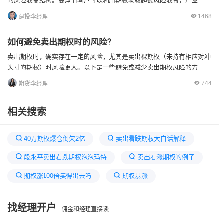
的风险收益结构。高净值客户可以利用期权获取超额风险收益，产业...
1468
建投李经理
如何避免卖出期权时的风险？
卖出期权时，确实存在一定的风险，尤其是卖出裸期权（未持有相应对冲
头寸的期权）时风险更大。以下是一些避免或减少卖出期权风险的方...
744
期货李经理
相关搜索
40万期权爆仓倒欠2亿
卖出看跌期权大白话解释
段永平卖出看跌期权泡泡玛特
卖出看涨期权的例子
期权涨100倍卖得出去吗
期权暴涨
卖出看涨期权怎么理解
期权
找经理开户
佣金和经理直接谈
炒期权一天亏了好几万
怎么买期权