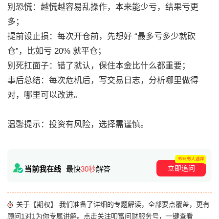
别恐慌：越慌越容易乱操作，本来能少亏，结果亏更
多；
提前设止损：每次开仓前，先想好 “最多亏多少就砍
仓”，比如亏 20% 就平仓；
别死扛面子：错了就认，保住本金比什么都重要；
事后总结：每次危机后，写交易日志，分析哪里做得
对，哪里可以改进。
温馨提示：投资有风险，选择需谨慎。
99%的人选择
立即追问
当前我在线
最快
30秒
解答
关于【期权】 我们准备了详细的专题解读，全部要点覆盖，更有
顾问1对1为你专属讲解。点击关注叩富问财服务号，一键查看