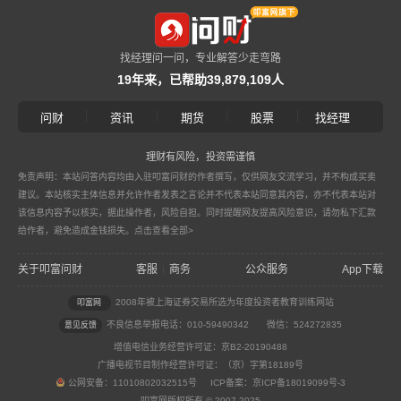
找经理问一问，专业解答少走弯路
19年来，已帮助39,879,109人
|
|
|
|
问财
资讯
期货
股票
找经理
理财有风险，投资需谨慎
免责声明：本站问答内容均由入驻叩富问财的作者撰写，仅供网友交流学习，并不构成买卖
建议。本站核实主体信息并允许作者发表之言论并不代表本站同意其内容，亦不代表本站对
该信息内容予以核实，据此操作者，风险自担。同时提醒网友提高风险意识，请勿私下汇款
给作者，避免造成金钱损失。
点击查看全部>
关于叩富问财
客服
商务
公众服务
App下载
|
2008年被上海证券交易所选为年度投资者教育训练网站
叩富网
不良信息举报电话：010-59490342
微信：524272835
意见反馈
增值电信业务经营许可证：京B2-20190488
广播电视节目制作经营许可证：（京）字第18189号
公网安备：11010802032515号 ICP备案：京ICP备18019099号-3
叩富网版权所有 © 2007-2025