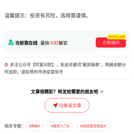
温馨提示：投资有风险，选择需谨慎。
99%的人选择
立即追问
当前我在线
最快
30秒
解答
关注公众号【叩富问财】，发送关键词“融资融券”，两融余额分
时追踪，提前预判市场变盘信号
文章很精彩？转发给需要的朋友吧
分享该文章
相关专题：
#两融#
#融资入门#
#找经理谈佣金#