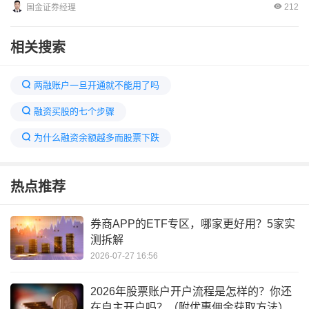
212
国金证券经理
相关搜索
两融账户一旦开通就不能用了吗
融资买股的七个步骤
为什么融资余额越多而股票下跌
为什么不让散户融券
证券为什么让我开两融
热点推荐
所有证券公司都可以开展融资融券吗
投资者教育融资融券
券商APP的ETF专区，哪家更好用？5家实
测拆解
融资融券开通之后可以把资金拿走吗
2026-07-27 16:56
散户有必要开通融资融券吗
2026年股票账户开户流程是怎样的？你还
上市公司为什么要融资融券
在自主开户吗？（附优惠佣金获取方法）