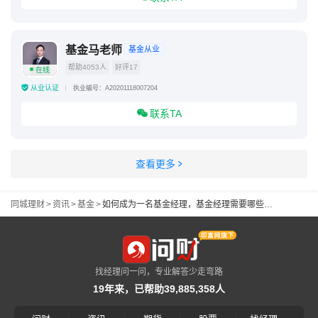
基金马老师
基金从业
帮助4053人
好评17
在线
从业认证
执业编号：A20201118007204
联系TA
查看更多
同城理财
>
资讯
>
基金
>
如何成为一名基金经理，基金经理需要哪些条件
找经理问一问，专业解答少走弯路
19年来，已帮助39,885,358人
|
|
|
|