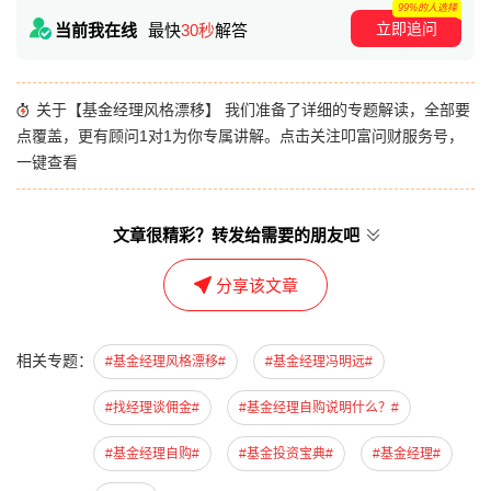
99%的人选择
立即追问
当前我在线
最快
30秒
解答
关于【基金经理风格漂移】 我们准备了详细的专题解读，全部要
点覆盖，更有顾问1对1为你专属讲解。点击关注叩富问财服务号，
一键查看
文章很精彩？转发给需要的朋友吧
分享该文章
相关专题：
#基金经理风格漂移#
#基金经理冯明远#
#找经理谈佣金#
#基金经理自购说明什么？#
#基金经理自购#
#基金投资宝典#
#基金经理#