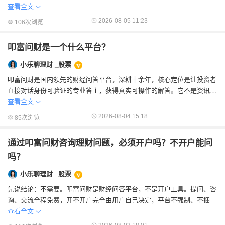
一个新冒出来的小平台，而是经过官方备...
查看全文
2026-08-05 11:23
106次浏览
叩富问财是一个什么平台？
小乐聊理财 _股票
叩富问财是国内领先的财经问答平台，深耕十余年，核心定位是让投资者
直接对话身份可验证的专业答主，获得真实可操作的解答。它不是资讯网
站，不是AI问答工具，也不是理财服务撮合...
查看全文
2026-08-04 15:18
85次浏览
通过叩富问财咨询理财问题，必须开户吗？不开户能问
吗？
小乐聊理财 _股票
先说结论：不需要。叩富问财是财经问答平台，不是开户工具。提问、咨
询、交流全程免费，开不开户完全由用户自己决定，平台不强制、不捆
绑。有些刚听说叩富问财的朋友，看到平台上有...
查看全文