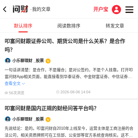
我的文章
·
开户宝
默认排序
阅读数排序
转发文章
叩富问财跟证券公司、期货公司是什么关系？是合作
吗？
小乐聊理财 _股票
一句话讲清楚：是合作，不是撮合；是对公签约，不是个人挂靠。打开叩
富问财App相关页面，能直接看到华泰证券、中金财富证券、中信证券、
中信建投、方正证券、国泰海通、国金证券...
查看全文
2026-08-06 14:04
56次浏览
叩富问财是国内正规的财经问答平台吗？
小乐聊理财 _股票
先说结论：是的。叩富问财自2010年上线至今，运营主体是工商注册的合
法公司，相关资质牌照可在工信部、公安部等官方系统查询核实。这不是