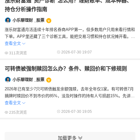
涨乐财富通"资产诊断"怎么用？理财账单、成本神器、
持仓分析操作指南
小乐聊理财 _股票
涨乐财富通月活连续十年排名券商APP第一，但多数用户只用来看行情和
下单。APP里还藏了三个诊断工具，能把交易习惯和持仓状况摊开看。先
说三个功能各自在哪、怎么用，再说怎么...
查看全文
2026-07-30 19:07
311次浏览
可转债被强制赎回怎么办？条件、赎回价和下修规则
小乐聊理财 _股票
2026年已有至少7只可转债触发余额强赎，去年全年仅1家。有可转债7月
摘牌时赎回价不到市价的85%，没及时操作的持有人亏损超15%。先讲强
赎怎么触发、赎回价怎么算，再说...
查看全文
2026-07-30 19:05
235次浏览
加载更多