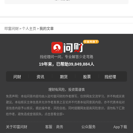
叩富问财
>
个人主页
>
我的文章
找经理问一问，专业解答少走弯路
19年来，已帮助39,849,884人
|
|
|
|
问财
资讯
期货
股票
找经理
理财有风险，投资需谨慎
免责声明：本站问答内容均由入驻叩富问财的作者撰写，仅供网友交流学习，并不构成买卖
建议。本站核实主体信息并允许作者发表之言论并不代表本站同意其内容，亦不代表本站对
该信息内容予以核实，据此操作者，风险自担。同时提醒网友提高风险意识，请勿私下汇款
给作者，避免造成金钱损失。
点击查看全部>
关于叩富问财
客服
商务
公众服务
App下载
|