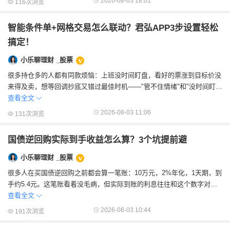
2026-08-03 18:01
116次浏览
智能条件单+网格交易怎么联动？君弘APP3步设置轻松
搞定！
小乐聊理财 _股票
很多持仓多的人都有同款烦恼：上班没时间盯盘，看好的票涨到目标价没
来得及卖，想等回调抄底又错过最佳时机——"管不住情绪"和"没时间盯盘
&qu...
查看全文
2026-08-03 11:06
131次浏览
国债逆回购实际到手收益怎么算？3个坑提前避
小乐聊理财 _股票
很多人在买国债逆回购之前都会算一笔账：10万元，2%年化，1天期，到
手约5.4元。这笔账看着没毛病，但实际到账的利息往往和这个数字对不
上。差额从哪儿来？因为"...
查看全文
2026-08-03 10:44
191次浏览