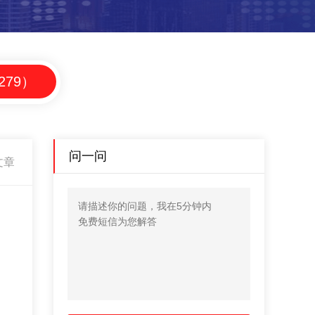
79）
问一问
文章