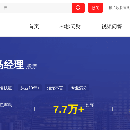
提问
模拟炒股有奖
首页
30秒问财
视频问答
马经理
股票
名认证
从业10年+
知无不言
专业满分
已帮助
好评
7.7万+