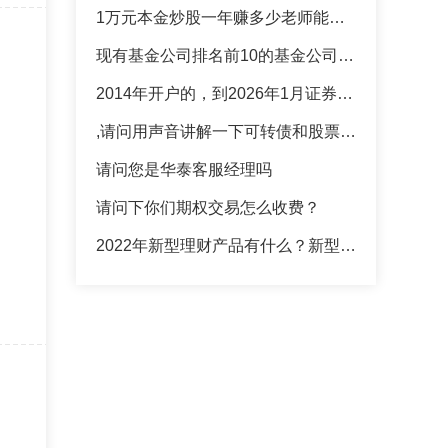
1万元本金炒股一年赚多少老师能不能介绍下
现有基金公司排名前10的基金公司，有没有指导教一下的
2014年开户的，到2026年1月证券公可都是按开户时万分二十收取佣金是合规，合理吗
,请问用声音讲解一下可转债和股票的走势性原理
请问您是华泰客服经理吗
请问下你们期权交易怎么收费？
2022年新型理财产品有什么？新型理财产品推荐，想问一下老师的建议求解答,谢谢