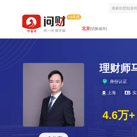
北京
[切换城市]
理财师
身份认证
上海
实
4.6万+