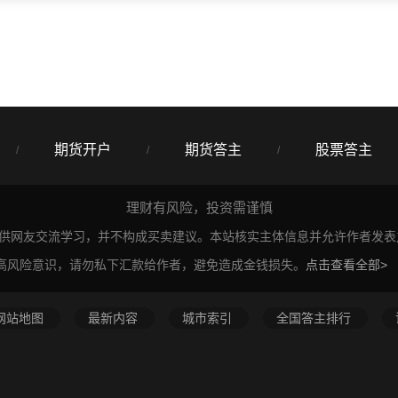
期货开户
期货答主
股票答主
/
/
/
理财有风险，投资需谨慎
仅供网友交流学习，并不构成买卖建议。本站核实主体信息并允许作者发
高风险意识，请勿私下汇款给作者，避免造成金钱损失。
点击查看全部>
网站地图
最新内容
城市索引
全国答主排行