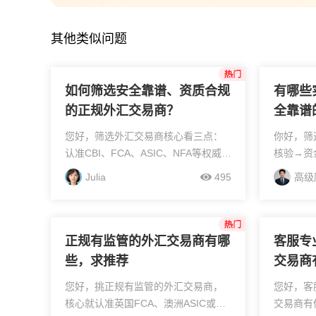
张经理刚刚回答了“石家庄股票
其他类似问题
如何筛选安全靠谱、资质合规
有哪些
的正规外汇交易商？
全靠谱
您好，筛选外汇交易商核心看三点：
你好，筛
认准CBI、FCA、ASIC、NFA等权威监
核验→资
管牌照，去监管官网核验；客户资金
实测→交
Julia
495
高级
必须银行隔离托管，同名账户出入
雷7步实
金；用正版MT4或MT5，远离保本承
准FCA/
诺、私人入...
照、私人入
正规有监管的外汇交易商有哪
客服专
些，求推荐
交易商
您好，挑正规有监管的外汇交易商，
您好，客
核心就认准英国FCA、澳洲ASIC或美
交易商有