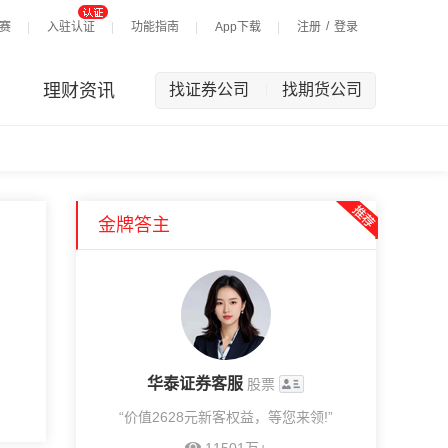
/
赛
入驻认证
功能指南
App下载
注册
登录
理财资讯
找证券公司
找期货公司
|
金牌答主
华泰证券客服
股票
“价值2628元新客权益，等您来领!”