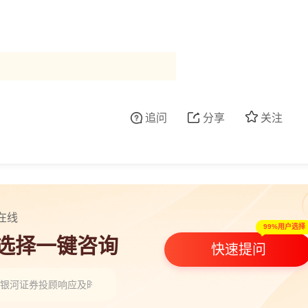
追问
分享
关注
在线
99%用户选择
人选择一键咨询
快速提问
银河证券投顾响应及时吗？”