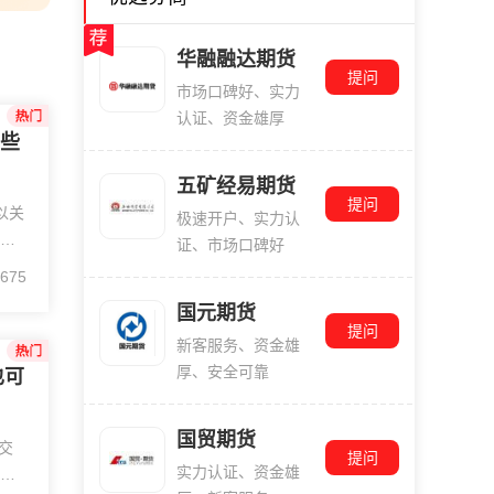
华融融达期货
提问
市场口碑好、实力
认证、资金雄厚
哪些
五矿经易期货
提问
以关
极速开户、实力认
证、市场口碑好
675
平台
国元期货
监
提问
新客服务、资金雄
厚、安全可靠
也可
国贸期货
交
提问
实力认证、资金雄
M、