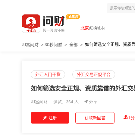
北京
[切换城市]
如何筛选安全正规、资质
叩富问财
>
30秒问财
>
全部
>
外汇入门干货
外汇交易正规平台
如何筛选安全正规、资质靠谱的外汇交
叩富问财
浏览：364 人
分享
注册
获取新回答
1