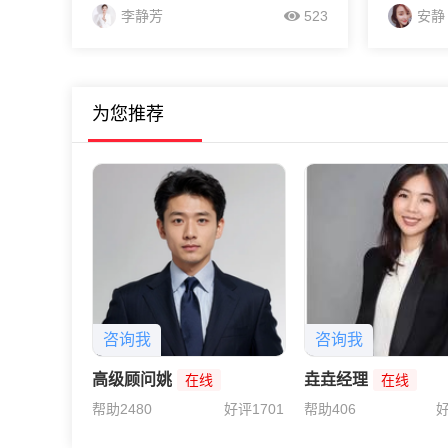
国NFA这几张顶级牌照，资金隔离存
TMGM平
李静芳
523
安静
管才靠谱；业内常年合规口碑稳的有
智汇、澳
icketty、XM，鑫汇宝，TMGM，EC平
过专业培
台...
24小时在
为您推荐
咨询我
咨询我
高级顾问姚
垚垚经理
在线
在线
帮助2480
好评1701
帮助406
好