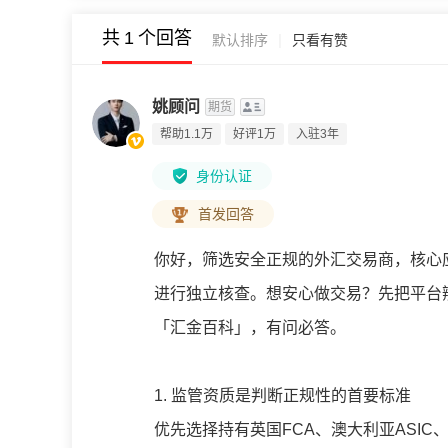
共
1
个回答
|
默认排序
只看有赞
姚顾问
期货
帮助1.1万
好评1万
入驻3年
身份认证
首发回答
你好，筛选安全正规的外汇交易商，核心
进行独立核查。想安心做交易？先把平台
「汇金百科」，有问必答。
1. 监管资质是判断正规性的首要标准
优先选择持有英国FCA、澳大利亚ASIC