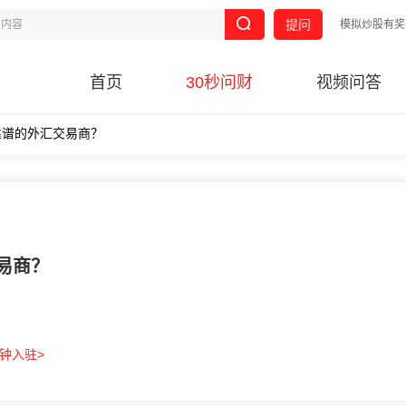
提问
模拟炒股有奖
首页
30秒问财
视频问答
靠谱的外汇交易商？
易商？
分钟入驻>