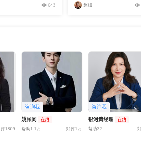
台、EC平台、VTMarkets、
ec平台、易信、hooka、易汇、
643
赵梅
汇。这些交易商的客服都经
FOREX嘉盛、VTMarkets，知名
训，懂外汇交易专业知识，
际大平台具有自动汇算功能，您获
线，响...
交易账号...
咨询我
咨询我
姚顾问
银河黄经理
在线
在线
评1809
帮助1.1万
好评1万
帮助32
好