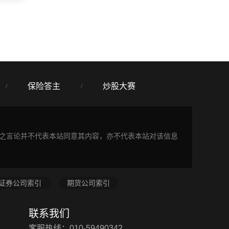
保险答主
炒股大赛
/
/
表之言论并不代表本站同意其内容，亦不代表本站对该信息
证券公司索引
期货公司索引
联系我们
客服热线：010-59490342