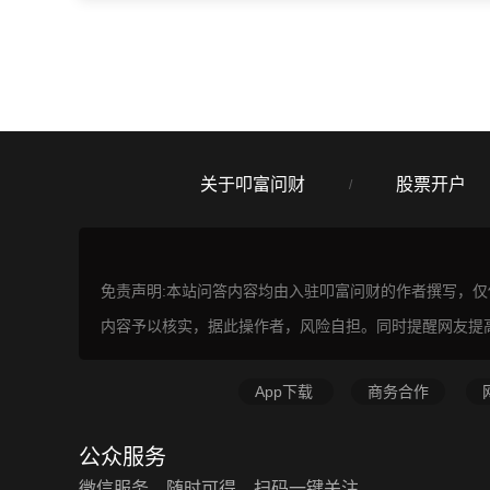
关于叩富问财
股票开户
/
免责声明:本站问答内容均由入驻叩富问财的作者撰写，
内容予以核实，据此操作者，风险自担。同时提醒网友提
App下载
商务合作
公众服务
微信服务，随时可得，扫码一键关注