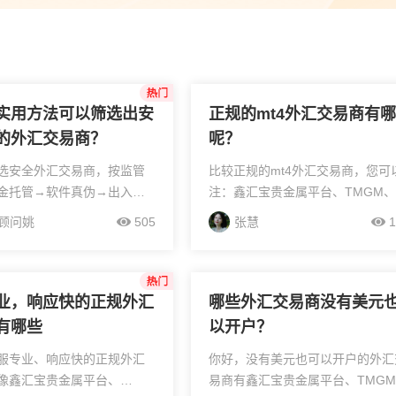
开户手续费，买卖双向都要收取佣金吗(附费用说明)”
实用方法可以筛选出安
正规的mt4外汇交易商有
的外汇交易商？
呢？
选安全外汇交易商，按监管
比较正规的mt4外汇交易商，您可
金托管→软件真伪→出入金
注：鑫汇宝贵金属平台、TMGM、
易环境→口碑舆情→营销避
ECMarkets安盈、浦汇FxPro、
顾问姚
505
张慧
1
操即可，全部可自行验证；认
HFM、思博各、德凡纳等，考察
ASIC/NFA强监管，避开离岸牌
需做好多维度资质核验：首先核查
...
管牌照的实...
业，响应快的正规外汇
哪些外汇交易商没有美元
有哪些
以开户？
服专业、响应快的正规外汇
你好，没有美元也可以开户的外汇
像鑫汇宝贵金属平台、
易商有鑫汇宝贵金属平台、TMG