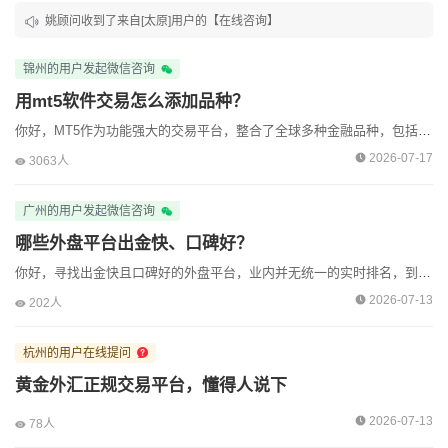
姚顾问收到了来自[太原]用户的【在线咨询】
姚顾问收到了来自[北京]用户的【在线咨询】
锦州的用户发起微信咨询
姚顾问收到了来自[广州]用户的【微信咨询】
用mt5软件交易怎么添加品种？
你好，MT5作为功能强大的交易平台，整合了全球多种金融品种，包括外汇、贵金属、大宗商品、股票、指数等，但默认显示的品种可能仅为部分常用类型，若投资者想交易其他品种，就需要手动添加到“市...
姚顾问收到了来自[杭州]用户的【预约咨询】
2026-07-17
3063人
姚顾问收到了来自[深圳]用户的【在线咨询】
广州的用户发起微信咨询
姚顾问收到了来自[大连]用户的【在线咨询】
哪些外盘平台出金快、口碑好？
姚顾问收到了来自[深圳]用户的【微信咨询】
你好，寻找出金快且口碑好的外盘平台，业内并无统一的实时排名，到账速度受支付方式、平台审核和申请时间共同影响。核心判断标准应围绕监管资质与资金隔离展开，再通过出金方式的选择来提升效率。以下结合市场...
姚顾问收到了来自[乌鲁木齐]用户的【微信咨询】
2026-07-13
202人
姚顾问收到了来自[乌鲁木齐]用户的【微信咨询】
杭州的用户在线提问
姚顾问收到了来自[青岛]用户的【预约咨询】
黄金外汇正规交易平台，懂得人说下
姚顾问收到了来自[北京]用户的【在线咨询】
2026-07-13
78人
姚顾问收到了来自[锦州]用户的【微信咨询】