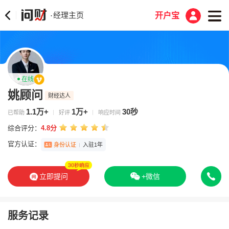
经理主页
·
开户宝
在线
姚顾问
财经达人
1.1万+
1万+
30秒
已帮助
好评
响应时间
综合评分：
4.8分
官方认证：
身份认证
入驻1年
立即提问
+微信
服务记录