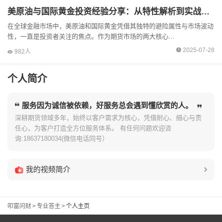
美原油与国际黄金投资经验分享：从特性解析到实战策略
在全球金融市场中，美原油和国际黄金凭借其独特的避险属性与市场波动
性，一直是投资者关注的焦点。作为期货市场的两大核心...
2025-07-28
982人
个人简介
服务因为诚信被依赖，好服务总会遇到懂欣赏的人。
深耕期货领域多年，始终以客户需求为核心，凭借耐心、细心与责
任心，为客户打造全方位服务体系。 有任何问题欢迎咨
询:18637180034(微信电话同号）
我的视频简介
叩富问财
>
专业答主
>
个人主页