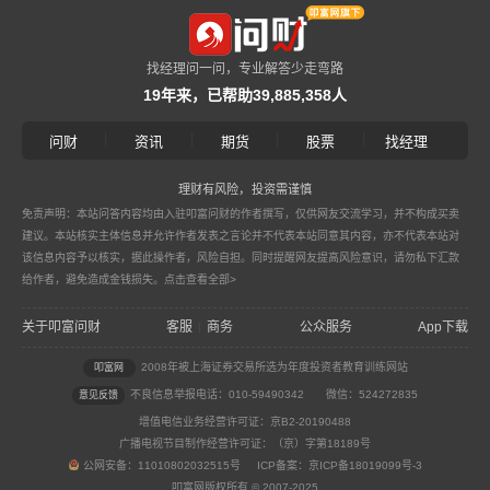
找经理问一问，专业解答少走弯路
19年来，已帮助39,885,358人
|
|
|
|
问财
资讯
期货
股票
找经理
理财有风险，投资需谨慎
免责声明：本站问答内容均由入驻叩富问财的作者撰写，仅供网友交流学习，并不构成买卖
建议。本站核实主体信息并允许作者发表之言论并不代表本站同意其内容，亦不代表本站对
该信息内容予以核实，据此操作者，风险自担。同时提醒网友提高风险意识，请勿私下汇款
给作者，避免造成金钱损失。
点击查看全部>
关于叩富问财
客服
商务
公众服务
App下载
|
2008年被上海证券交易所选为年度投资者教育训练网站
叩富网
不良信息举报电话：010-59490342
微信：524272835
意见反馈
增值电信业务经营许可证：京B2-20190488
广播电视节目制作经营许可证：（京）字第18189号
公网安备：11010802032515号 ICP备案：京ICP备18019099号-3
叩富网版权所有 © 2007-2025