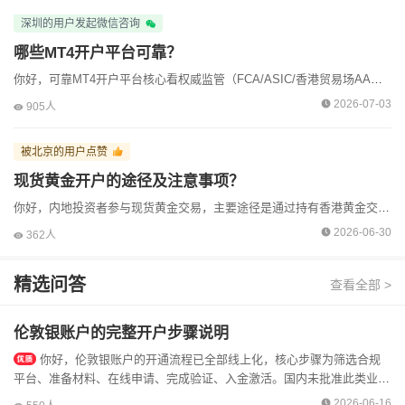
深圳的用户发起微信咨询
哪些MT4开户平台可靠？
你好，可靠MT4开户平台核心看权威监管（FCA/ASIC/香港贸易场AA类）、资金隔离与正版MT4，以下为2026年新手友好的合规平台清单，附核心信息与适配人群。如果不知道怎么判断平台也可以添加...
2026-07-03
905人
被北京的用户点赞
现货黄金开户的途径及注意事项？
你好，内地投资者参与现货黄金交易，主要途径是通过持有香港黄金交易所（HKGX）AA类牌照的境外行员平台办理线上开户。国内没有经批准的杠杆式现货黄金交易场所，这条路径是目前市场主流选择。以下是开户...
2026-06-30
362人
精选问答
查看全部 >
伦敦银账户的完整开户步骤说明
你好，伦敦银账户的开通流程已全部线上化，核心步骤为筛选合规
平台、准备材料、在线申请、完成验证、入金激活。国内未批准此类业
务，所有境外平台均属离岸展业，请务必自行核实监管资质。本人经验充
2026-06-16