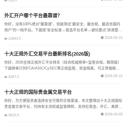
550人
足，平台挑...
外汇开户哪个平台最靠谱？
你好，没有100%绝对“最靠谱”，但能筛出“最安全、最合规、最适合国内
用户”的一档平台。下面按“安全标准→首选平台名单→避坑要点”讲清楚
（内容仅为合规科普，不构成投资建议）。本人多年实...
2026-05-22
12843人
十大正规外汇交易平台最新排名(2026版)
你好，2026全球正规外汇平台排名（综合权威榜单+监管合规，精简版）
下面榜单只列FCA/ASIC/CySEC等正规监管、资金隔离、可正常银联出
入金、有中文服务的平台，按综合实力排序（2...
2026-05-22
4287人
十大正规的国际贵金属交易平台
你好，为方便投资者选择安全可靠的交易渠道，本文整理出十大正规国际
贵金属交易平台，均持有主流权威监管牌照，支持伦敦金、外汇、美原油
等品种，可使用MT4/MT5软件交易。这些平台资金隔离、...
2026-03-05
3825人