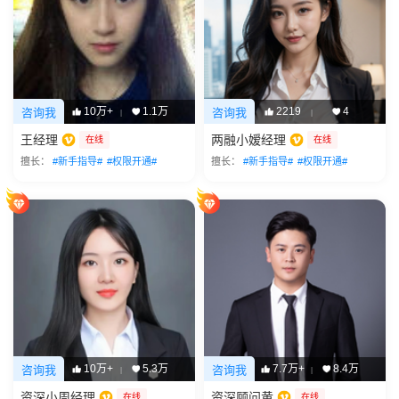
10万+
1.1万
2219
4
咨询我
咨询我
|
|
王经理
两融小嫒经理
在线
在线
擅长：
#新手指导#
#权限开通#
擅长：
#新手指导#
#权限开通#
10万+
5.3万
7.7万+
8.4万
咨询我
咨询我
|
|
资深小周经理
资深顾问黄
在线
在线