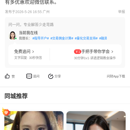
有多优惠欢迎微信联系。
发布于2026-5-26 16:55 广州
举报
问一问，专业解答少走弯路
当前我在线
我擅长：
#指导开户#
#交易佣金计算#
#量化交易支持#
#融资融券办理#
#港
免费追问
手把手带你学会
￥1
文字回复· 30秒快答
30分钟1v1·讲透逻辑教会操作
追问
分享
问财App下载
赞
同城推荐