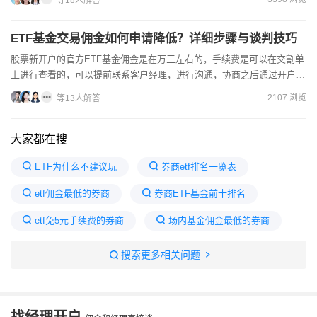
等18人解答
ETF基金交易佣金如何申请降低？详细步骤与谈判技巧
股票新开户的官方ETF基金佣金是在万三左右的，手续费是可以在交割单
上进行查看的，可以提前联系客户经理，进行沟通，协商之后通过开户渠
道办理开户，现在股票开户主要有两种方式：线下开户和线上...
2107 浏览
等13人解答
大家都在搜
ETF为什么不建议玩
券商etf排名一览表
etf佣金最低的券商
券商ETF基金前十排名
etf免5元手续费的券商
场内基金佣金最低的券商
券商etf最建议买哪只
场内ETF免5的券商
搜索更多相关问题
优质券商ETF推荐
证券etf和券商etf区别
券商最建议买5个ETF
券商最好的三个etf