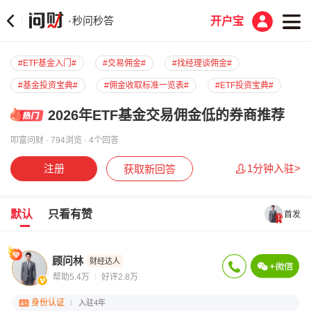
秒问秒答
·
开户宝
#ETF基金入门#
#交易佣金#
#找经理谈佣金#
#基金投资宝典#
#佣金收取标准一览表#
#ETF投资宝典#
#基金交易指南#
#2025合规券商名单#
2026年ETF基金交易佣金低的券商推荐
叩富问财 · 794浏览 · 4个回答
注册
1分钟入驻>
获取新回答
默认
只看有赞
首发
顾问林
财经达人
帮助5.4万
好评2.8万
身份认证
入驻4年