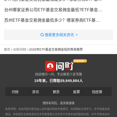
台州哪家证券公司ETF基金交易佣金最低?ETF基金佣金最低是多少?
苏州ETF基金交易佣金最低多少？哪家券商ETF基金佣金最低？
搜索更多相关资讯
首页
>
30秒问财
>
2026年ETF基金交易佣金低的券商推荐
找经理问一问，专业解答少走弯路
19年来，已帮助39,849,884人
|
|
|
|
问财
资讯
期货
股票
找经理
理财有风险，投资需谨慎
免责声明：本站问答内容均由入驻叩富问财的作者撰写，仅供网友交流学习，并不构成买卖
建议。本站核实主体信息并允许作者发表之言论并不代表本站同意其内容，亦不代表本站对