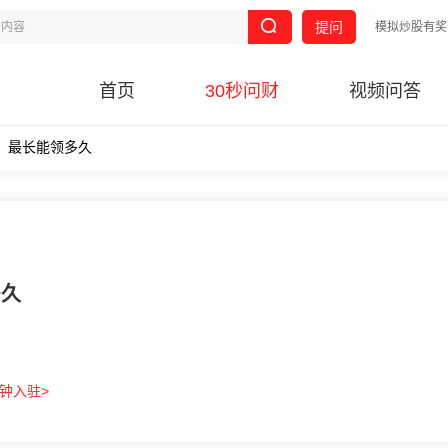
提问
模拟炒股有奖
首页
30秒问财
视频问答
行，最长能领多久
多久
分钟入驻>