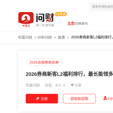
北京
[切换城市]
2026券商新客L2福利排
叩富问财
>
30秒问财
>
股票
>
2025合规券商名单
2026券商新客L2福利排行，最长能领
叩富问财
浏览：472 人
分享
注册
获取新回答
1