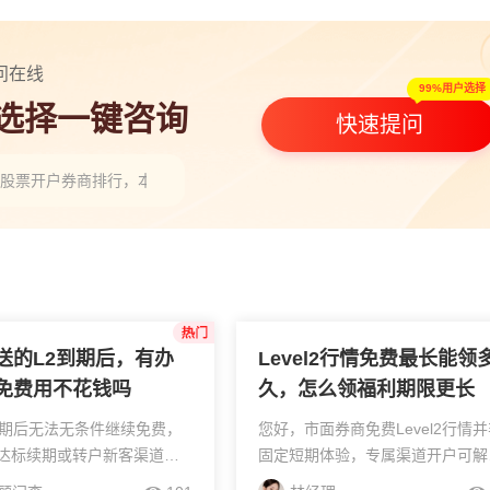
问在线
99%用户选择
人选择一键咨询
快速提问
股票开户券商排行，本地头部券商怎么选(附选型建议)”
上班族炒股开户，2026选哪家券商方便快捷？”
送的L2到期后，有办
Level2行情免费最长能领
免费用不花钱吗
久，怎么领福利期限更长
期后‌无法无条件继续免费‌，
您好，市面券商免费Level2行情
达标续期‌或‌转户新客渠道‌实
固定短期体验，专属渠道开户可解
长期使用，开户前找线上客
超长免费周期，搭配合规续期方式