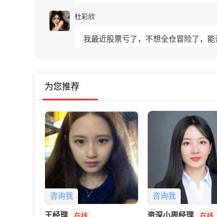
杜彩欣
我最近股票亏了，不想全仓冒险了，能
刘老师
为您推荐
跟刚才的群友一样，还是需要70%的稳
咨询我
咨询我
王经理
资深小周经理
在线
在线