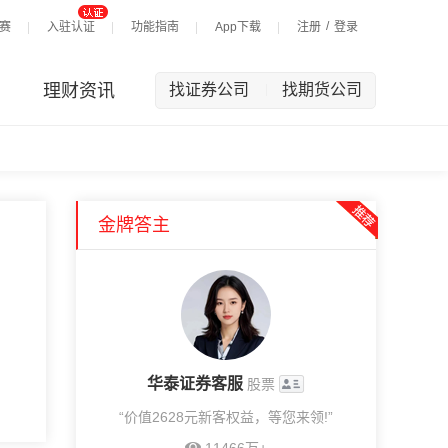
/
赛
入驻认证
功能指南
App下载
注册
登录
理财资讯
找证券公司
找期货公司
|
金牌答主
华泰证券客服
股票
“价值2628元新客权益，等您来领!”