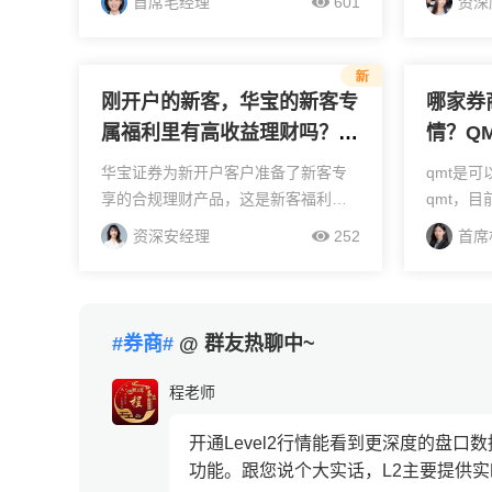
首席毛经理
601
资深
元。新客理财是我们为新开户客户准
户经理可
备的稳健型产品，收益率在当前市场
线上客户
具有竞争力。此外，新...
过客户经理
刚开户的新客，华宝的新客专
哪家券
属福利里有高收益理财吗？具
情？Q
体怎么领啊？
有哪些
华宝证券为新开户客户准备了新客专
qmt是
享的合规理财产品，这是新客福利的
qmt，
重要组成部分，能帮助新手投资者在
VIP行
资深安经理
252
首席
入门阶段接触到适配的理财选择。不
商客户经
过需要注意的是，所有理财产品均需
（如新开
符合监管要求，过往收益不...
等）。对比
#券商#
@ 群友热聊中~
程老师
开通Level2行情能看到更深度的盘
功能。跟您说个大实话，L2主要提供实