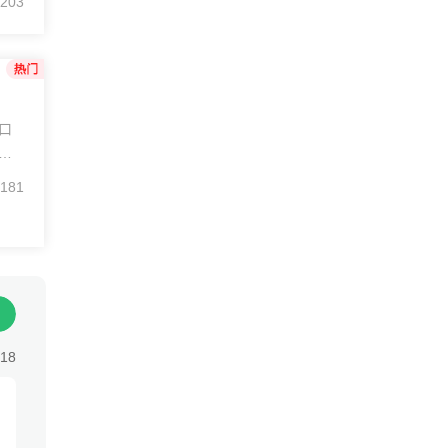
203
费
盘口
直
。
181
时买
帮
:18