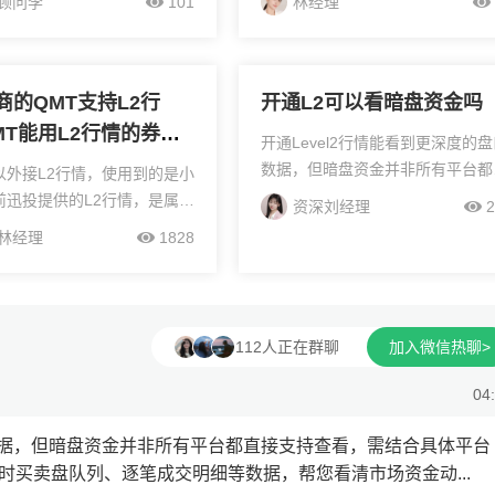
顾问李
101
林经理
以协商沟通佣金费率，因为
能实现长期免费使用，彻底规避付
经理是低佣金开户渠道，通
订阅成本。想要拿捏长效L2行情福
...
利、掌握续期技巧，...
商的QMT支持L2行
开通L2可以看暗盘资金吗
MT能用L2行情的券商
开通Level2行情能看到更深度的
？
数据，但暗盘资金并非所有平台都
可以外接L2行情，使用到的是小
接支持查看，需结合具体平台功能
目前迅投提供的L2行情，是属于
资深刘经理
2
跟您说个大实话，L2主要提供实
情，获取需要单独购买。联系券
林经理
1828
卖盘队列、逐笔成交明细等数据，
理确认具体费用及优惠活动
您看清市场资金动...
户体验、交易量达标优惠
...
112人正在群聊
加入微信热聊>
04
口数据，但暗盘资金并非所有平台都直接支持查看，需结合具体平台
时买卖盘队列、逐笔成交明细等数据，帮您看清市场资金动...