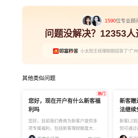
1590
位专业顾
问题没解决？12353
小太阳王经理刚刚回答了“广州
资深小周经理刚刚回答了“苏州
其他类似问题
您好，现在开户有什么新客福
新客赠
利吗
法继续
您好，目前我们券商为新客户提供多
新客L2到
项专属福利，包括新客理财额度大收
但可通过‌
益率高达6.86%，可以购买50多万
现不花钱