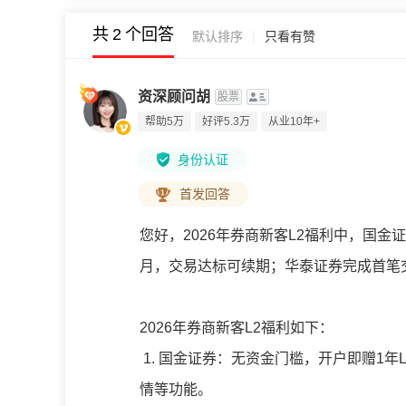
共
2
个回答
|
默认排序
只看有赞
资深顾问胡
股票
帮助5万
好评5.3万
从业10年+
身份认证
首发回答
您好，
2026年券商新客L2福利中，国金证
月，交易达标可续期；华泰证券完成首笔交易
2026年券商新客L2福利如下：
1. 国金证券：无资金门槛，开户即赠1
情等功能。