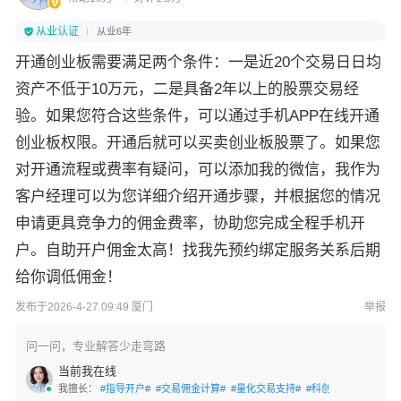
从业认证
从业6年
开通创业板需要满足两个条件：一是近20个交易日日均
资产不低于10万元，二是具备2年以上的股票交易经
验。如果您符合这些条件，可以通过手机APP在线开通
创业板权限。开通后就可以买卖创业板股票了。如果您
对开通流程或费率有疑问，可以添加我的微信，我作为
客户经理可以为您详细介绍开通步骤，并根据您的情况
申请更具竞争力的佣金费率，协助您完成全程手机开
户。自助开户佣金太高！找我先预约绑定服务关系后期
给你调低佣金！
发布于2026-4-27 09:49 厦门
举报
问一问，专业解答少走弯路
当前我在线
我擅长：
#指导开户#
#交易佣金计算#
#量化交易支持#
#科创板开通#
#创业