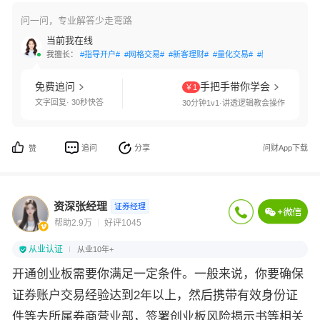
问一问，专业解答少走弯路
当前我在线
我擅长：
#指导开户#
#网格交易#
#新客理财#
#量化交易#
#融资融券#
#分
免费追问
手把手带你学会
￥1
文字回复· 30秒快答
30分钟1v1·讲透逻辑教会操作
追问
分享
问财App下载
赞
资深张经理
证券经理
帮助2.9万
好评1045
从业认证
从业10年+
开通创业板需要你满足一定条件。一般来说，你要确保
证券账户交易经验达到2年以上，然后携带有效身份证
件等去所属券商营业部，签署创业板风险揭示书等相关