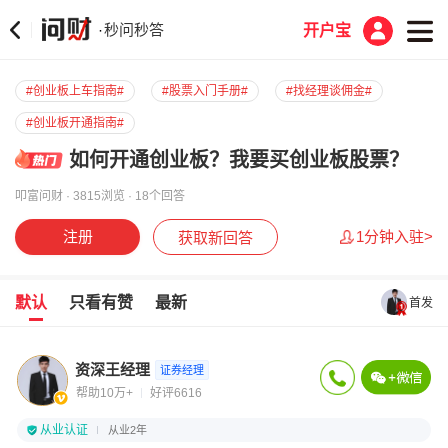
秒问秒答
·
开户宝
#创业板上车指南#
#股票入门手册#
#找经理谈佣金#
#创业板开通指南#
如何开通创业板？我要买创业板股票？
叩富问财 · 3815浏览 · 18个回答
注册
1分钟入驻>
获取新回答
默认
只看有赞
最新
首发
资深王经理
证券经理
帮助10万+
好评6616
从业认证
从业2年