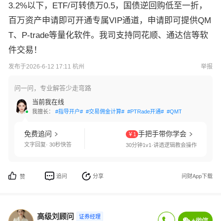
3.2%以下，ETF/可转债万0.5，国债逆回购低至一折，
百万资产申请即可开通专属VIP通道，申请即可提供QM
T、P-trade等量化软件。我司支持同花顺、通达信等软
件交易！
发布于2026-6-12 17:11 杭州
举报
问一问，专业解答少走弯路
当前我在线
我擅长：
#指导开户#
#交易佣金计算#
#PTRade开通#
#QMT开通#
#两融利
免费追问
手把手带你学会
￥1
文字回复· 30秒快答
30分钟1v1·讲透逻辑教会操作
追问
分享
问财App下载
赞
高级刘顾问
证券经理