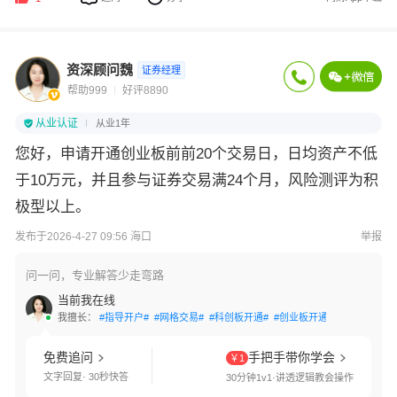
资深顾问魏
证券经理
帮助999
好评8890
从业认证
从业1年
您好，
申请
开通创业板前
前20个交易日，日均资产不低
于10万元，并且参与证券交易满24个月，风险测评为积
极型以上。
发布于2026-4-27 09:56 海口
举报
问一问，专业解答少走弯路
当前我在线
我擅长：
#指导开户#
#网格交易#
#科创板开通#
#创业板开通#
#国债逆回购
免费追问
手把手带你学会
￥1
文字回复· 30秒快答
30分钟1v1·讲透逻辑教会操作