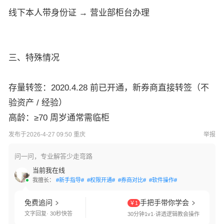
线下本人带身份证 → 营业部柜台办理
三、特殊情况
存量转签：2020.4.28 前已开通，新券商直接转签（不
验资产 / 经验）
高龄：≥70 周岁通常需临柜
发布于2026-4-27 09:50 重庆
举报
问一问，专业解答少走弯路
当前我在线
我擅长：
#新手指导#
#权限开通#
#券商对比#
#软件操作#
免费追问
手把手带你学会
￥1
文字回复· 30秒快答
30分钟1v1·讲透逻辑教会操作