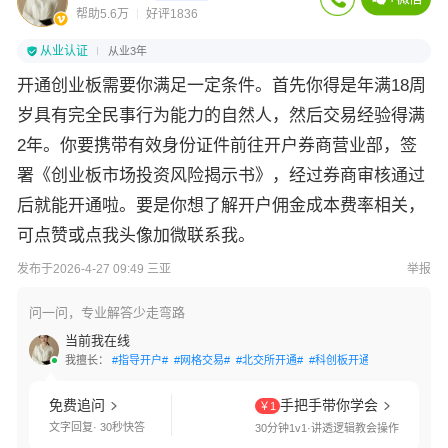
帮助5.6万
好评1836
从业认证
从业3年
开通创业板需要你满足一定条件。首先你得是年满18周
岁具有完全民事行为能力的自然人，然后交易经验得满
2年。你要携带有效身份证件前往开户券商营业部，签
署《创业板市场投资风险揭示书》，经过券商审核通过
后就能开通啦。要是你想了解开户佣金成本费率相关，
可点赞或点我头像加微联系我。
发布于2026-4-27 09:49 三亚
举报
问一问，专业解答少走弯路
当前我在线
我擅长：
#指导开户#
#网格交易#
#北交所开通#
#科创板开通#
#创业板开通
免费追问
手把手带你学会
￥1
文字回复· 30秒快答
30分钟1v1·讲透逻辑教会操作