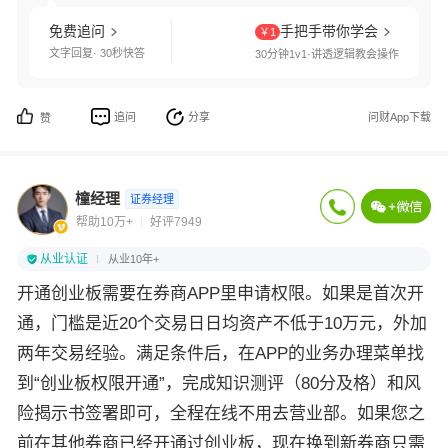
免费追问
手把手带你学会
￥1
文字回复· 30秒快答
30分钟1v1·讲透逻辑教会操作
追问
分享
问财App下载
赞
橦经理
证券经理
帮助10万+
好评7949
从业认证
从业10年+
开通创业板需要在券商APP里申请权限。如果是首次开
通，门槛是近20个交易日日均资产不低于10万元，外加
两年交易经验。满足条件后，在APP的业务办理菜单找
到“创业板权限开通”，完成知识测评（80分及格）和风
险揭示书签署即可，全程在线不用去营业部。如果您之
前在其他券商已经开通过创业板，现在换到新券商只需