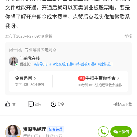
文件就能开通。开通后就可以买卖创业板股票啦。要是
你想了解开户佣金成本费率，点赞后点我头像加微联系
我呀。
发布于2026-4-27 09:49 盘锦
举报
问一问，专业解答少走弯路
当前我在线
我擅长：
#指导开户#
#北交所开通#
#科创板开通#
#创业板开通#
#交易软件
免费追问
手把手带你学会
￥1
文字回复· 30秒快答
30分钟1v1·讲透逻辑教会操作
追问
分享
问财App下载
赞
资深毛经理
证券经理
帮助10万+
好评1.3万