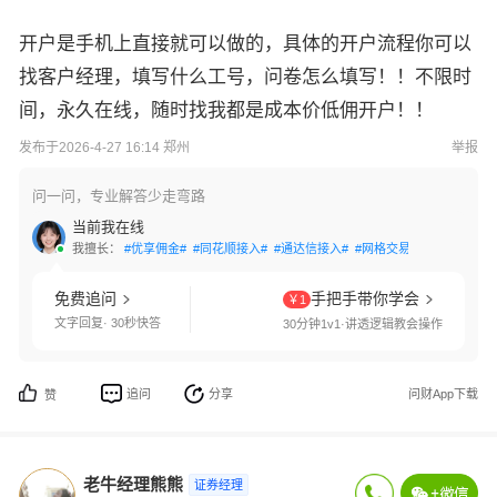
开户是手机上直接就可以做的，具体的开户流程你可以
找客户经理，填写什么工号，问卷怎么填写！！不限时
间，永久在线，随时找我都是成本价低佣开户！！
发布于2026-4-27 16:14 郑州
举报
问一问，专业解答少走弯路
当前我在线
我擅长：
#优享佣金#
#同花顺接入#
#通达信接入#
#网格交易#
#国债逆回购
免费追问
手把手带你学会
￥1
文字回复· 30秒快答
30分钟1v1·讲透逻辑教会操作
追问
分享
问财App下载
赞
老牛经理熊熊
证券经理