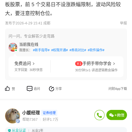
板股票，前 5 个交易日不设涨跌幅限制，波动风险较
大，要注意控制仓位。
发布于2026-4-29 15:41 成都
举报
问一问，专业解答少走弯路
当前我在线
我擅长：
#新手指导#
#权限开通#
#券商对比#
#软件操作#
免费追问
手把手带你学会
￥1
文字回复· 30秒快答
30分钟1v1·讲透逻辑教会操作
追问
分享
问财App下载
赞
小媛经理
证券经理
帮助7367
好评1.7万
从业认证
从业1年