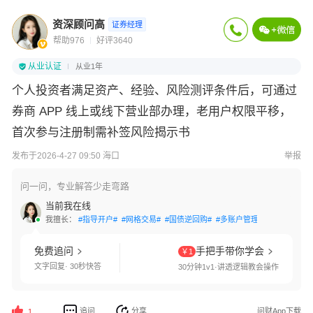
资深顾问高
证券经理
帮助976
好评3640
从业认证
从业1年
个人投资者满足资产、经验、风险测评条件后，可通过
券商 APP 线上或线下营业部办理，老用户权限平移，
首次参与注册制需补签风险揭示书
发布于2026-4-27 09:50 海口
举报
问一问，专业解答少走弯路
当前我在线
我擅长：
#指导开户#
#网格交易#
#国债逆回购#
#多账户管理#
#交易软件指
免费追问
手把手带你学会
￥1
文字回复· 30秒快答
30分钟1v1·讲透逻辑教会操作
追问
分享
问财App下载
1