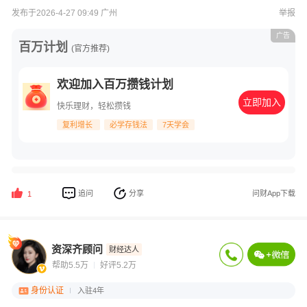
发布于2026-4-27 09:49 广州
举报
广告
百万计划
(官方推荐)
欢迎加入百万攒钱计划
立即加入
快乐理财，轻松攒钱
复利增长
必学存钱法
7天学会
追问
分享
问财App下载
1
资深齐顾问
财经达人
帮助5.5万
好评5.2万
身份认证
入驻4年