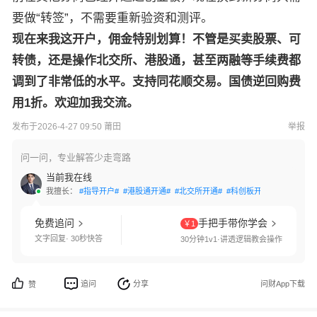
要做“转签”，不需要重新验资和测评。
现在来我这开户，佣金特别划算！不管是买卖股票、可
转债，还是操作北交所、港股通，甚至两融等手续费都
调到了非常低的水平。支持同花顺交易。国债逆回购费
用1折。欢迎加我交流。
发布于2026-4-27 09:50 莆田
举报
问一问，专业解答少走弯路
当前我在线
我擅长：
#指导开户#
#港股通开通#
#北交所开通#
#科创板开通#
#创业板开
免费追问
手把手带你学会
￥1
文字回复· 30秒快答
30分钟1v1·讲透逻辑教会操作
追问
分享
问财App下载
赞