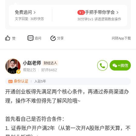
免费追问
手把手带你学会
￥1
文字回复· 30秒快答
30分钟1v1·讲透逻辑教会操作
追问
分享
问财App下载
赞
小赵老师
财经达人
帮助2万
好评8462
身份认证
入驻5年
开通创业板得先满足两个核心条件，再通过券商渠道办
理，操作不难但得先了解风险哦~
首先看自己是否符合条件：
1. 证券账户开户满2年（从第一次开A股账户那天算，不