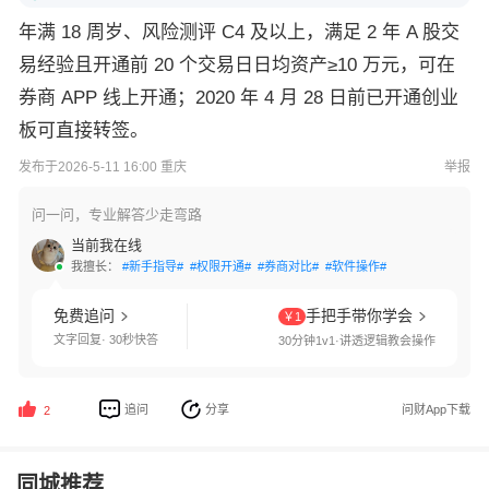
年满 18 周岁、风险测评 C4 及以上，满足 2 年 A 股交
易经验且开通前 20 个交易日日均资产≥10 万元，可在
券商 APP 线上开通；2020 年 4 月 28 日前已开通创业
板可直接转签。
发布于2026-5-11 16:00 重庆
举报
问一问，专业解答少走弯路
当前我在线
我擅长：
#新手指导#
#权限开通#
#券商对比#
#软件操作#
免费追问
手把手带你学会
￥1
文字回复· 30秒快答
30分钟1v1·讲透逻辑教会操作
追问
分享
问财App下载
2
同城推荐