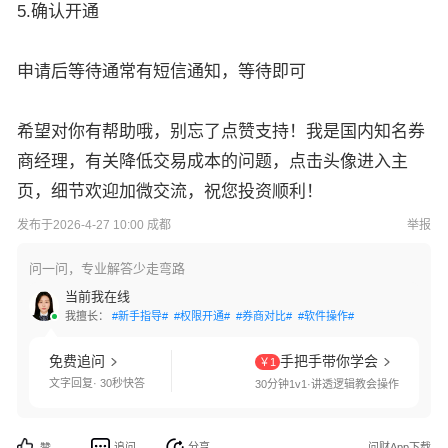
5.确认开通
申请后等待通常有短信通知，等待即可
希望对你有帮助哦，别忘了点赞支持！我是国内知名券
商经理，有关降低交易成本的问题，点击头像进入主
页，细节欢迎加微交流，祝您投资顺利！
发布于2026-4-27 10:00 成都
举报
问一问，专业解答少走弯路
当前我在线
我擅长：
#新手指导#
#权限开通#
#券商对比#
#软件操作#
免费追问
手把手带你学会
￥1
文字回复· 30秒快答
30分钟1v1·讲透逻辑教会操作
追问
分享
问财App下载