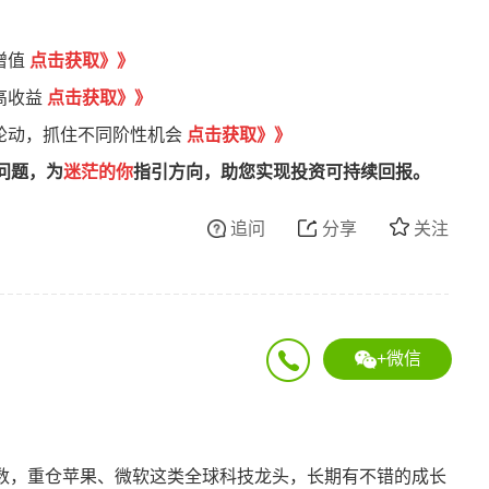
增值
点
击获取
》
》
高收益
点击获取》》
轮动，抓住不同阶性机会
点击获取》》
问题，为
迷茫的你
指引方向，助您实现投资可持续回报。
追问
分享
关注
+微信
指数，重仓苹果、微软这类全球科技龙头，长期有不错的成长