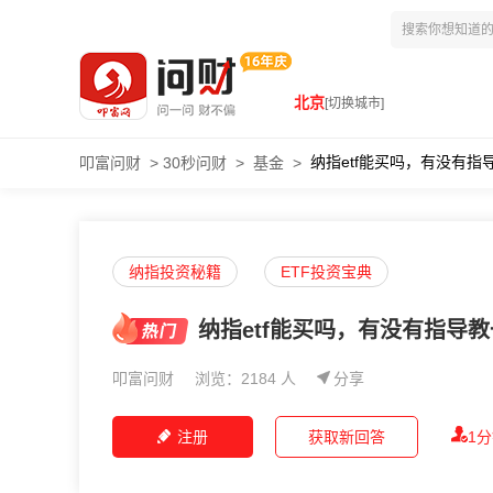
北京
[切换城市]
纳指etf能买吗，有没有指
叩富问财
>
30秒问财
>
基金
>
纳指投资秘籍
ETF投资宝典
纳指etf能买吗，有没有指导
叩富问财
浏览：2184 人
分享
注册
获取新回答
1