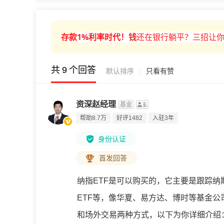
1%
利率时代！
钱
还在银行躺平？三招让你
存款
共
9
个回答
|
默认排序
只看有赞
资深赵经理
基金
帮助8.7万
好评1482
入驻3年
身份认证
首发回答
纳指ETF是可以购买的，它主要是跟踪纳
ETF等，像华夏、易方达、博时等基金公
和场外交易两种方式，以下为你详细介绍