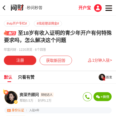
秒问秒答
·
开户宝
#vip开户专栏#
#找经理谈佣金#
至18岁有收入证明的青少年开户有何特殊
要求吗，怎么解决这个问题
叩富问财 · 1220浏览 · 6个回答
注册
1分钟入驻>
获取新回答
默认
只看有赞
首发
资深齐顾问
财经达人
帮助5.5万
好评5.2万
身份认证
入驻4年