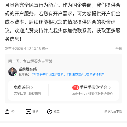
且具备完全民事行为能力。作为国企券商，我们提供合
规的开户服务，若您有开户需求，可为您提供开户佣金
成本费率，后续还能根据您的情况提供适合的投资建
议。欢迎点赞支持并点我头像加微联系我，获取更多服
务信息！
发布于2026-4-12 13:18 杭州
举报
问一问，专业解答少走弯路
当前我在线
我擅长：
#指导开户#
#自动交易#
#算法交易#
#交易软件指导#
#条件单设置
免费追问
手把手带你学会
￥1
文字回复· 30秒快答
30分钟1v1·讲透逻辑教会操作
追问
分享
问财App下载
赞