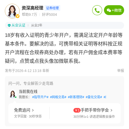
资深高经理
证券经理
帮助9.7万
好评5004
从业认证
从业2年
18岁有收入证明的青少年开户，需满足法定开户年龄等
基本条件。要解决的话，可携带相关证明等材料按正规
开户流程在合规券商处办理，若有开户佣金成本费率等
疑问，点赞或点我头像加微联系我。
发布于2026-4-12 13:18 阜新
举报
问一问，专业解答少走弯路
当前我在线
我擅长：
#指导开户#
#网格交易#
#新客理财#
#量化交易#
#融资融券#
#分
免费追问
手把手带你学会
￥1
文字回复· 30秒快答
30分钟1v1·讲透逻辑教会操作