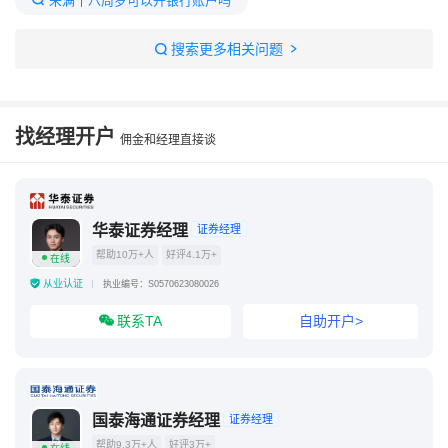
未满十八周岁可以开银行账户吗
16岁怎么提供收入证明
未成年收入证明怎么开
搜索更多相关问题
16周岁开立银行账户需要提供证
18岁办银行卡需要工作证明吗
满18岁怎么独立开户
找经理开户
佣金和经理直接谈
十八岁可以开户吗
18岁办理储蓄卡需要什么条件
未满十八岁的小孩能在银行开户吗
18岁以下能开银行账户吗
华泰证券经理
证券经理
帮助10万+人
好评4.1万+
在线
从业认证
执业编号：S0570623080026
联系TA
自助开户>
国泰海通证券经理
证券经理
帮助9.3万+人
好评3万+