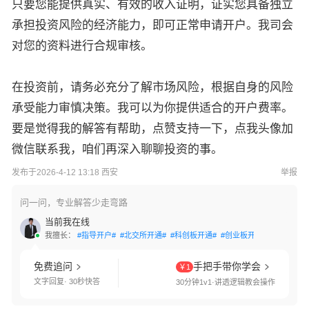
只要您能提供真实、有效的收入证明，证实您具备独立
承担投资风险的经济能力，即可正常申请开户。我司会
对您的资料进行合规审核。
在投资前，请务必充分了解市场风险，根据自身的风险
承受能力审慎决策。我可以为你提供适合的开户费率。
要是觉得我的解答有帮助，点赞支持一下，点我头像加
微信联系我，咱们再深入聊聊投资的事。
发布于2026-4-12 13:18 西安
举报
问一问，专业解答少走弯路
当前我在线
我擅长：
#指导开户#
#北交所开通#
#科创板开通#
#创业板开通#
#交易软件
免费追问
手把手带你学会
￥1
文字回复· 30秒快答
30分钟1v1·讲透逻辑教会操作