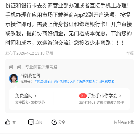
份证和银行卡去券商营业部办理或者直接手机上办理！
手机办理在应用市场下载券商App找到开户选项，按提
示操作即可，需要上传身份证和绑定银行卡！开户直接
联系我，提前协商好佣金，无门槛成本优惠，节约您的
时间和成本，欢迎咨询交流让您投资少走弯路！！！
发布于2026-4-12 13:18 郑州
举报
问一问，专业解答少走弯路
当前我在线
我擅长：
#优享佣金#
#同花顺接入#
#通达信接入#
#网格交易#
#国债逆回购
免费追问
手把手带你学会
￥1
文字回复· 30秒快答
30分钟1v1·讲透逻辑教会操作
追问
分享
问财App下载
赞