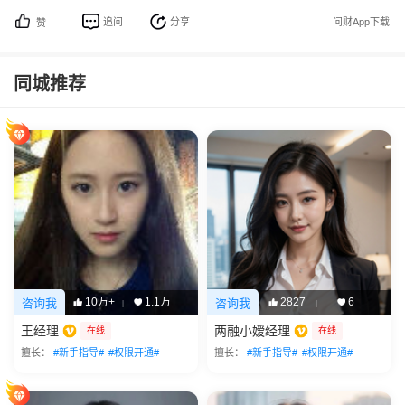
追问
分享
问财App下载
赞
同城推荐
10万+
1.1万
2827
6
咨询我
咨询我
|
|
王经理
两融小嫒经理
在线
在线
擅长：
#新手指导#
#权限开通#
擅长：
#新手指导#
#权限开通#