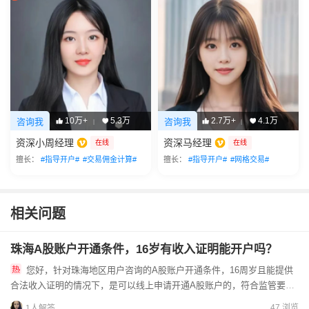
10万+
5.3万
2.7万+
4.1万
咨询我
咨询我
|
|
资深小周经理
资深马经理
在线
在线
擅长：
#指导开户#
#交易佣金计算#
擅长：
#指导开户#
#网格交易#
相关问题
珠海A股账户开通条件，16岁有收入证明能开户吗？
您好，针对珠海地区用户咨询的A股账户开通条件，16周岁且能提供
合法收入证明的情况下，是可以线上申请开通A股账户的，符合监管要求
的自主民事行为能力认定标准。办理前要注意，16-18周岁属...
47 浏览
1人解答