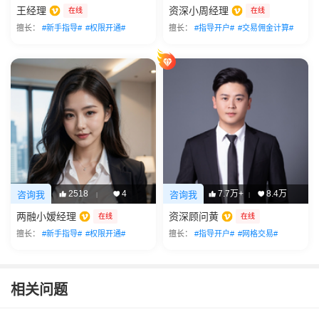
王经理
资深小周经理
在线
在线
擅长：
#新手指导#
#权限开通#
擅长：
#指导开户#
#交易佣金计算#
2518
4
7.7万+
8.4万
咨询我
咨询我
|
|
两融小嫒经理
资深顾问黄
在线
在线
擅长：
#新手指导#
#权限开通#
擅长：
#指导开户#
#网格交易#
相关问题