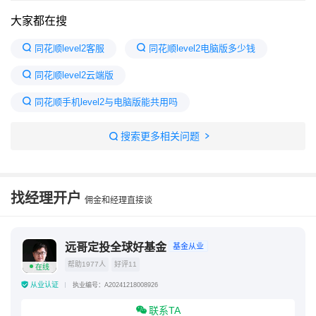
大家都在搜
同花顺level2客服
同花顺level2电脑版多少钱
同花顺level2云端版
同花顺手机level2与电脑版能共用吗
同花顺level2值得买吗
level2一年多少钱
搜索更多相关问题
同花顺需要手续费吗
同花顺level2有用吗
同花顺lv2有必要买吗
level2最厉害三个指标
找经理开户
佣金和经理直接谈
股市行情
同花顺最低多少起投?
远哥定投全球好基金
基金从业
帮助1977人
好评11
在线
从业认证
执业编号：A20241218008926
联系TA