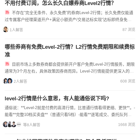
不用付费订阅，怎么长久白嫖券商Level2行情？
不存在“完全无条件、永久免费”的券商Level-2行情；长久免费仅能通
过‌专属客户经理渠道开户+满足小额资产/交易达标‌实现“达标即终身免订
阅”，投资者可以通过线上客户经理为您办理开户...
87 浏览
1人解答
哪些券商有免费Level-2行情？L2行情免费期限和续费标
准
目前市场上多数券商都会提供新开户客户免费Level-2行情服务，期限
通常为3个月左右，具体政策因券商而异。Level-2行情能提供更深入的盘
口数据，对短线交易者很有帮助。免费期结束后，...
608 浏览
2人解答
level-2行情是什么意思，有人能通俗说下吗?
通俗说：**Level-2就是付费的高清行情，比普通行情看得更细、更快**。-
能看**完整10档买卖盘**（普通只看5档）-能看**逐笔成交、委托队列、
大单明细**-能看**真实挂单压力**，判断真假
1668 浏览
等8人解答