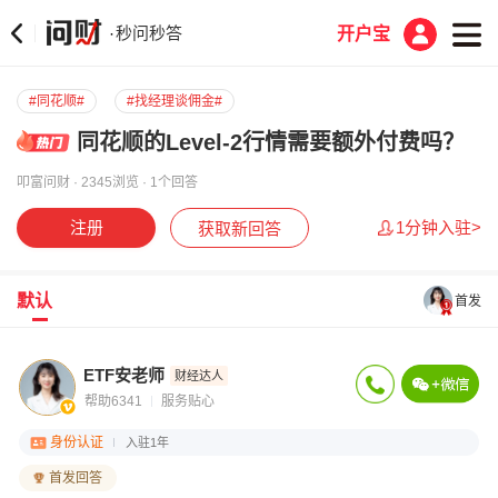
秒问秒答
·
开户宝
#同花顺#
#找经理谈佣金#
同花顺的Level-2行情需要额外付费吗？
叩富问财 · 2345浏览 · 1个回答
注册
1分钟入驻>
获取新回答
默认
首发
ETF安老师
财经达人
帮助6341
服务贴心
身份认证
入驻1年
首发回答