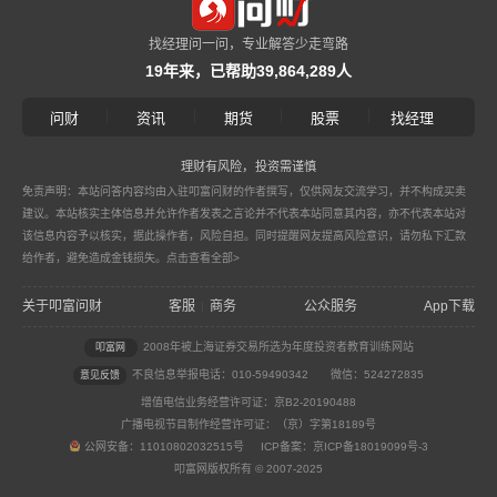
找经理问一问，专业解答少走弯路
19年来，已帮助39,864,289人
|
|
|
|
问财
资讯
期货
股票
找经理
理财有风险，投资需谨慎
免责声明：本站问答内容均由入驻叩富问财的作者撰写，仅供网友交流学习，并不构成买卖
建议。本站核实主体信息并允许作者发表之言论并不代表本站同意其内容，亦不代表本站对
该信息内容予以核实，据此操作者，风险自担。同时提醒网友提高风险意识，请勿私下汇款
给作者，避免造成金钱损失。
点击查看全部>
关于叩富问财
客服
商务
公众服务
App下载
|
2008年被上海证券交易所选为年度投资者教育训练网站
叩富网
不良信息举报电话：010-59490342
微信：524272835
意见反馈
增值电信业务经营许可证：京B2-20190488
广播电视节目制作经营许可证：（京）字第18189号
公网安备：11010802032515号 ICP备案：京ICP备18019099号-3
叩富网版权所有 © 2007-2025