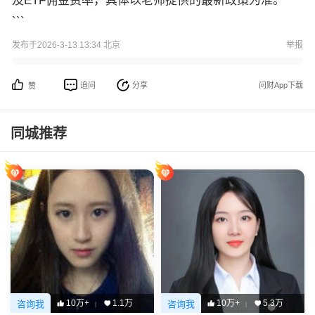
及ETF佣金费率，具体以老师提供的最新政策为准。
```
发布于2026-3-13 13:34 北京
举报
追问
分享
问财App下载
赞
同城推荐
10万+
1.1万
10万+
5.3万
咨询我
咨询我
|
|