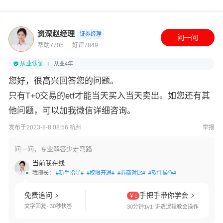
资深赵经理
证券经理
帮助7705
好评7849
从业认证
从业4年
您好，很高兴回答您的问题。
只有T+0交易的etf才能当天买入当天卖出。如您还有其
他问题，可以加我微信详细咨询。
发布于2023-8-8 08:56 杭州
举报
问一问，专业解答少走弯路
当前我在线
我擅长：
#新手指导#
#权限开通#
#券商对比#
#软件操作#
免费追问
手把手带你学会
￥1
文字回复· 30秒快答
30分钟1v1·讲透逻辑教会操作