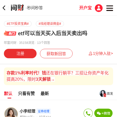
秒问秒答
·
开户宝
#ETF投资宝典#
#找经理谈佣金#
etf可以当天买入后当天卖出吗
叩富问财 · 35158浏览 · 13个回答
注册
1分钟入驻>
获取新回答
存款
1%
利率时代！
钱
还在银行躺平？三招让你资产年化
提高20%
，
限时
3天解锁→
默认
只看有赞
最新
首发
小李经理
证券经理