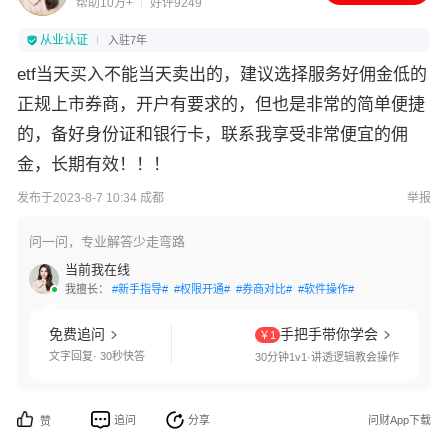
帮助10万+
好评9249
从业认证
入驻7年
etf当天买入不能当天卖出的，建议选择服务好佣金低的
正规上市券商，开户有要求的，但也是非常的简单便捷
的，备好身份证和银行卡，联系我享受非常便宜的佣
金，长期有效！！！
发布于2023-8-7 10:34 成都
举报
问一问，专业解答少走弯路
当前我在线
我擅长：
#新手指导#
#权限开通#
#券商对比#
#软件操作#
免费追问
手把手带你学会
￥1
文字回复· 30秒快答
30分钟1v1·讲透逻辑教会操作
追问
分享
问财App下载
赞