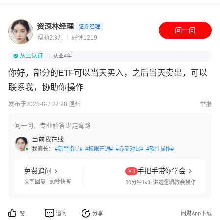
资深林经理
证券经理
帮助2.3万
好评1219
从业认证
从业4年
你好，部分的ETF可以当天买入，之后当天卖出，可以
联系我，协助你操作
发布于2023-8-7 22:28 温州
举报
问一问，专业解答少走弯路
当前我在线
我擅长：
#新手指导#
#权限开通#
#券商对比#
#软件操作#
免费追问
手把手带你学会
￥1
文字回复· 30秒快答
30分钟1v1·讲透逻辑教会操作
追问
分享
问财App下载
赞