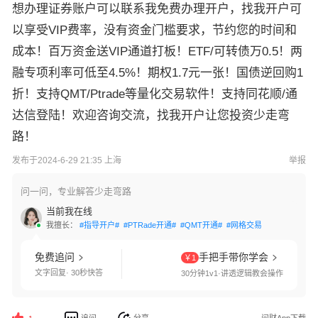
想办理证券账户可以联系我免费办理开户，找我开户可
以享受VIP费率，没有资金门槛要求，节约您的时间和
成本！百万资金送VIP通道打板！ETF/可转债万0.5！两
融专项利率可低至4.5%！期权1.7元一张！国债逆回购1
折！支持QMT/Ptrade等量化交易软件！支持同花顺/通
达信登陆！欢迎咨询交流，找我开户让您投资少走弯
路！
发布于2024-6-29 21:35 上海
举报
问一问，专业解答少走弯路
当前我在线
我擅长：
#指导开户#
#PTRade开通#
#QMT开通#
#网格交易#
#港股通开通#
免费追问
手把手带你学会
￥1
文字回复· 30秒快答
30分钟1v1·讲透逻辑教会操作