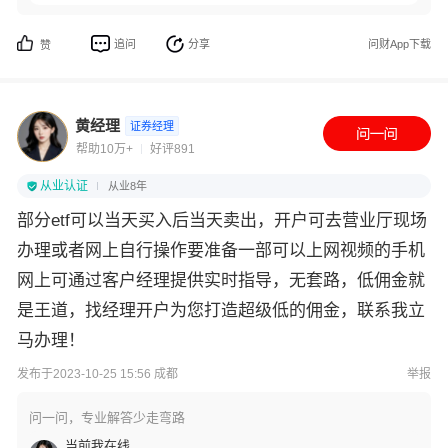
追问
分享
问财App下载
赞
黄经理
证券经理
帮助10万+
好评891
从业认证
从业8年
部分etf可以当天买入后当天卖出，开户可去营业厅现场
办理或者网上自行操作要准备一部可以上网视频的手机
网上可通过客户经理提供实时指导，无套路，低佣金就
是王道，找经理开户为您打造超级低的佣金，联系我立
马办理！
发布于2023-10-25 15:56 成都
举报
问一问，专业解答少走弯路
当前我在线