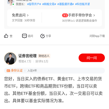
我擅长：
#指导开户#
#网格交易#
#港股通开通#
#科创板开通#
#创业板开通
免费追问
手把手带你学会
￥1
文字回复· 30秒快答
30分钟1v1·讲透逻辑教会操作
追问
分享
问财App下载
赞
证券宫经理
财经达人
帮助4.7万
好评9.5万
身份认证
入驻4年
您好，当日买入的债券ETF、黄金ETF、上市交易的货
币ETF，跨境ETF和商品期货ETF份额，当日可以卖
出。其他ETF基金份额，当日买入，次一交易日可以卖
出。具体要以基金实际情况为准。