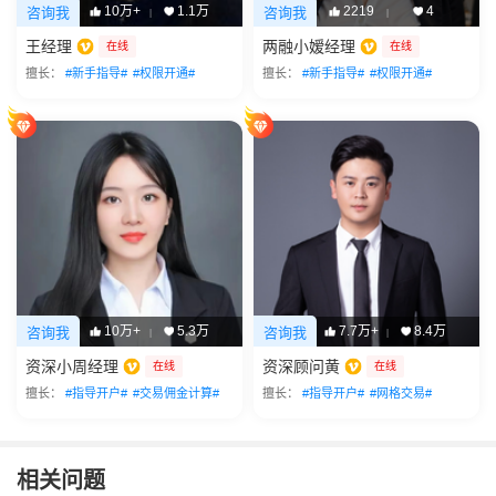
10万+
1.1万
2219
4
咨询我
咨询我
|
|
王经理
两融小嫒经理
在线
在线
擅长：
#新手指导#
#权限开通#
擅长：
#新手指导#
#权限开通#
10万+
5.3万
7.7万+
8.4万
咨询我
咨询我
|
|
资深小周经理
资深顾问黄
在线
在线
擅长：
#指导开户#
#交易佣金计算#
擅长：
#指导开户#
#网格交易#
相关问题