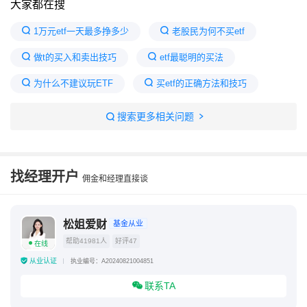
大家都在搜
1万元etf一天最多挣多少
老股民为何不买etf
做t的买入和卖出技巧
etf最聪明的买法
为什么不建议玩ETF
买etf的正确方法和技巧
为什么散户买ETF容易赚钱
香港etf交易规则及费用
搜索更多相关问题
ETF买入最佳时间段
10万元ETF一进一出费用
找经理开户
佣金和经理直接谈
松姐爱财
基金从业
帮助41981人
好评47
在线
从业认证
执业编号：A20240821004851
联系TA