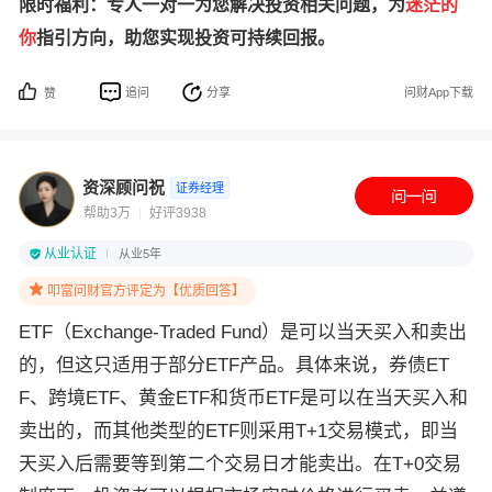
限时福利：专人一对一为您解决投资相关问题，为
迷茫的
你
指引方向，助您实现投资可持续回报。
追问
分享
问财App下载
赞
资深顾问祝
证券经理
帮助3万
好评3938
从业认证
从业5年
叩富问财官方评定为【优质回答】
ETF（Exchange-Traded Fund）是可以当天买入和卖出
的，但这只适用于部分ETF产品。具体来说，券债ET
F、跨境ETF、黄金ETF和货币ETF是可以在当天买入和
卖出的，而其他类型的ETF则采用T+1交易模式，即当
天买入后需要等到第二个交易日才能卖出。在T+0交易