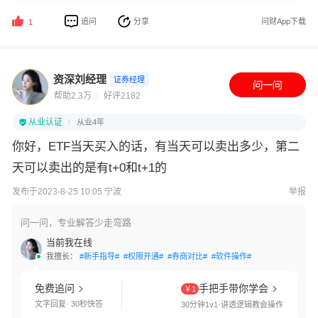
追问
分享
问财App下载
1
资深刘经理
证券经理
帮助2.3万
好评2182
从业认证
从业4年
你好，ETF当天买入的话，有当天可以卖出多少，第二
天可以卖出的是有t+0和t+1的
发布于2023-8-25 10:05 宁波
举报
问一问，专业解答少走弯路
当前我在线
我擅长：
#新手指导#
#权限开通#
#券商对比#
#软件操作#
免费追问
手把手带你学会
￥1
文字回复· 30秒快答
30分钟1v1·讲透逻辑教会操作