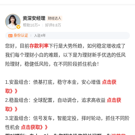
资深安经理
财经达人
帮助10万+
好评8.8万
身份认证
入驻4年
您好，目前
存款利率
下行是大势所趋，如何稳定增收成了
我们每个理财小白的难题，以下是为理财新手优选的低风
险理财，稳健低风险，在不同阶段抓住机会！
1.安盈组合：债基打底，稳守本金，安心增值
点
击获
取
》
》
2.稳盈组合：全球配置，自动调仓，追求高收益
点击获
取》》
3.定盈组合：信号发车，智能定投，择时轮动，抓住不同阶
性机会
点击获取》》