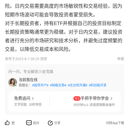
险。日内交易需要高度的市场敏锐性和交易经验，因为
短期市场波动可能会导致投资者蒙受损失。
对于长期投资者，持有ETF并根据自己的投资目标制定
长期投资策略通常更为稳健。对于日内交易，建议投资
者进行充分的市场研究和技术分析，并避免过度频繁的
交易，以降低交易成本和风险。
发布于2023-8-7 09:25 西安
举报
问一问，专业解答少走弯路
当前我在线
我擅长：
#指导开户#
#网格交易#
#北交所开通#
#科创板开通#
#创业板开通
免费追问
手把手带你学会
￥1
文字回复· 30秒快答
30分钟1v1·讲透逻辑教会操作
追问
分享
问财App下载
赞