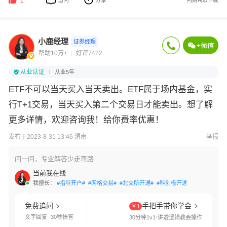
追问
分享
问财App下载
1
小鹿经理
证券经理
帮助10万+
好评7422
从业认证
从业5年
ETF不可以当天买入当天卖出。ETF属于场内基金，实
行T+1交易，当天买入第二个交易日才能卖出。想了解
更多详情，欢迎咨询我！给你费率优惠！
发布于2023-8-31 13:46 渭南
举报
问一问，专业解答少走弯路
当前我在线
我擅长：
#指导开户#
#网格交易#
#北交所开通#
#科创板开通#
#创业板开通
免费追问
手把手带你学会
￥1
文字回复· 30秒快答
30分钟1v1·讲透逻辑教会操作