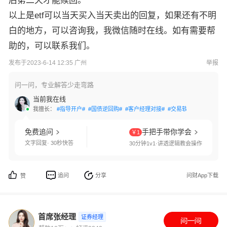
后第二天才能赎回。
以上是etf可以当天买入当天卖出的回复，如果还有不明
白的地方，可以咨询我，我微信随时在线。如有需要帮
助的，可以联系我们。
发布于2023-6-14 12:35 广州
举报
问一问，专业解答少走弯路
当前我在线
我擅长：
#指导开户#
#国债逆回购#
#客户经理对接#
#交易软件指导#
#量化
免费追问
手把手带你学会
￥1
文字回复· 30秒快答
30分钟1v1·讲透逻辑教会操作
追问
分享
问财App下载
赞
首席张经理
证券经理