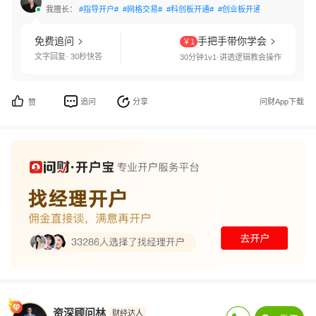
我擅长：
#指导开户#
#网格交易#
#科创板开通#
#创业板开通#
#国债逆回购
免费追问
手把手带你学会
￥1
文字回复· 30秒快答
30分钟1v1·讲透逻辑教会操作
追问
分享
问财App下载
赞
资深顾问林
财经达人