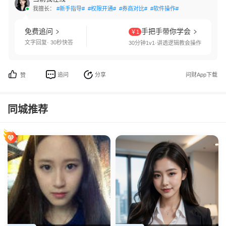
我擅长：
#新手指导#
#权限开通#
#券商对比#
#软件操作#
免费追问
手把手带你学会
￥1
文字回复· 30秒快答
30分钟1v1·讲透逻辑教会操作
追问
分享
问财App下载
赞
同城推荐