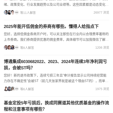
绪、政策变化、行业发展趋势以及公司业绩等。这些因素都是动态变化
的，且往往存在不确定性。基金问题，欢迎右上角咨询！证券账户一般...
26977 浏览
等11人解答
2025年能开低佣金的券商有哪些。懂得人给指点下
您好，选择低佣金券商开户时，可以关注那些在行业内以合理费率著称的
上市券商。我们券商提供优惠的佣金费率，具体细节可以加我微信了解，
我会根据您的交易需求为您详细解答开户流程及佣金优惠政策。...
1206 浏览
等8人解答
博通集成6030682022、2023、2024年连续3年净利润亏
损，会被ST吗？
您好！新的退市政策下，连续亏损三年且“审计报告显示公司持续经营能
力存在不确定性”会被ST（前几天张家界就是被这个理由ST的），而单年
度亏损需要结合其营收来判断，如果亏损且营收不到3亿的...
1975 浏览
等6人解答
基金定投5年亏损后，换成同赛道其他优质基金的操作流
程和注意事项有哪些？