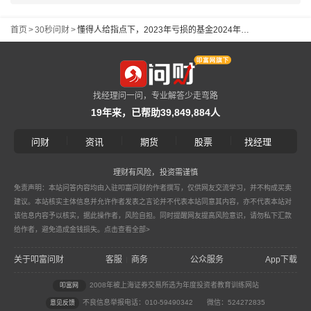
首页
>
30秒问财
>
懂得人给指点下，2023年亏损的基金2024年可以回本吗
找经理问一问，专业解答少走弯路
19年来，已帮助39,849,884人
|
|
|
|
问财
资讯
期货
股票
找经理
理财有风险，投资需谨慎
免责声明：本站问答内容均由入驻叩富问财的作者撰写，仅供网友交流学习，并不构成买卖
建议。本站核实主体信息并允许作者发表之言论并不代表本站同意其内容，亦不代表本站对
该信息内容予以核实，据此操作者，风险自担。同时提醒网友提高风险意识，请勿私下汇款
给作者，避免造成金钱损失。
点击查看全部>
关于叩富问财
客服
商务
公众服务
App下载
|
2008年被上海证券交易所选为年度投资者教育训练网站
叩富网
不良信息举报电话：010-59490342
微信：524272835
意见反馈