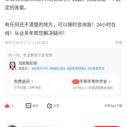
定的答案。
有任何还不清楚的地方，可以随时咨询我！24小时在
线！从业多年帮您解决疑问！
发布于2024-1-17 13:44 丽江
举报
问一问，专业解答少走弯路
当前我在线
我擅长：
#指导开户#
#网格交易#
#国债逆回购#
#交易软件指导#
#条件单设
免费追问
手把手带你学会
￥1
文字回复· 30秒快答
30分钟1v1·讲透逻辑教会操作
追问
分享
问财App下载
2