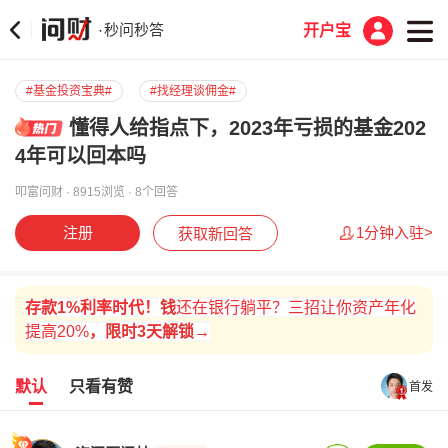
秒问秒答
·
开户宝
#基金投资宝典#
#找经理谈佣金#
懂得人给指点下，2023年亏损的基金202
4年可以回本吗
叩富问财 · 8915浏览 · 8个回答
注册
1分钟入驻>
获取新回答
存款
1%
利率时代！
钱
还在银行躺平？三招让你资产年化
提高20%
，
限时
3天解锁→
默认
只看有赞
首发