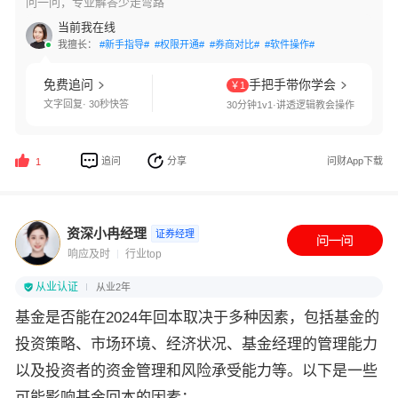
问一问，专业解答少走弯路
当前我在线
我擅长：
#新手指导#
#权限开通#
#券商对比#
#软件操作#
免费追问
手把手带你学会
￥1
文字回复· 30秒快答
30分钟1v1·讲透逻辑教会操作
追问
分享
问财App下载
1
资深小冉经理
证券经理
响应及时
行业top
从业认证
从业2年
基金是否能在2024年回本取决于多种因素，包括基金的
投资策略、市场环境、经济状况、基金经理的管理能力
以及投资者的资金管理和风险承受能力等。以下是一些
可能影响基金回本的因素：