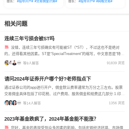
擅长：
#指导开户#
#交易佣金计算#
擅长：
#指导开户#
#网格交易#
相关问题
连续三年亏损会被ST吗
没错，连续三年亏损确实有可能被ST（*ST），不过这也不是绝对
的，还得看其他因素。ST是“SpecialTreatment”的缩写，中文意思是“特别
处理”，用来警示投资者该公司有财务问...
91839 浏览
等9人解答
请问2024年证券开户哪个好?老师指点下
通过证券公司的app进行开户，佣金默认费率通常为万分之三左右。股票
交易佣金具体包括了印花税、过户费用、服务佣金和规费这几部分:1.印花
税征收权由国家统一行使，税率标准为股票成交金额的万...
1356 浏览
等14人解答
2023年基金跌疯了，2024年基金能不能涨？
您好，基金的表现受到众多因素的影响，包括宏观经济环境、市场情