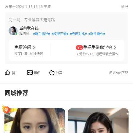
发布于2024-1-15 16:46 宁波
举报
问一问，专业解答少走弯路
当前我在线
我擅长：
#新手指导#
#权限开通#
#券商对比#
#软件操作#
免费追问
手把手带你学会
￥1
文字回复· 30秒快答
30分钟1v1·讲透逻辑教会操作
追问
分享
问财App下载
赞
同城推荐