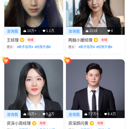
10万+
1.1万
2219
4
咨询我
咨询我
|
|
王经理
两融小嫒经理
在线
在线
擅长：
#新手指导#
#权限开通#
擅长：
#新手指导#
#权限开通#
10万+
5.3万
7.7万+
8.4万
咨询我
咨询我
|
|
资深小周经理
资深顾问黄
在线
在线