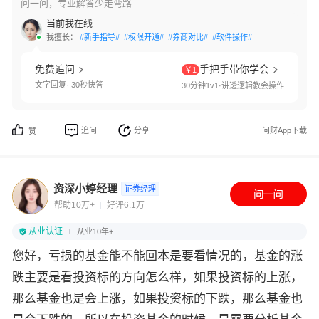
问一问，专业解答少走弯路
当前我在线
我擅长：
#新手指导#
#权限开通#
#券商对比#
#软件操作#
免费追问
手把手带你学会
￥1
文字回复· 30秒快答
30分钟1v1·讲透逻辑教会操作
追问
分享
问财App下载
赞
资深小婷经理
证券经理
帮助10万+
好评6.1万
从业认证
从业10年+
您好，亏损的基金能不能回本是要看情况的，基金的涨
跌主要是看投资标的方向怎么样，如果投资标的上涨，
那么基金也是会上涨，如果投资标的下跌，那么基金也