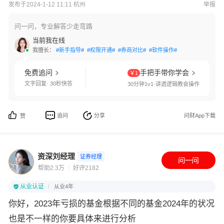
发布于2024-1-12 11:11 杭州
举报
问一问，专业解答少走弯路
当前我在线
我擅长：
#新手指导#
#权限开通#
#券商对比#
#软件操作#
免费追问
手把手带你学会
￥1
文字回复· 30秒快答
30分钟1v1·讲透逻辑教会操作
追问
分享
问财App下载
赞
资深刘经理
证券经理
帮助2.3万
好评2182
从业认证
从业4年
你好，2023年亏损的基金根据不同的基金2024年的状况
也是不一样的你要具体来进行分析