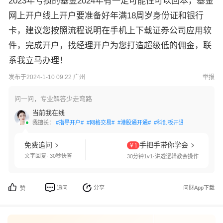
2023年亏损的基金2024年有一定可能性可以回本，基金
网上开户线上开户要准备好年满18周岁身份证和银行
卡，建议您按照流程说明在手机上下载证券公司应用软
件，完成开户，找经理开户为您打造超级低的佣金，联
系我立马办理！
发布于2024-1-10 09:22 广州
举报
问一问，专业解答少走弯路
当前我在线
我擅长：
#指导开户#
#网格交易#
#港股通开通#
#科创板开通#
#创业板开通
免费追问
手把手带你学会
￥1
文字回复· 30秒快答
30分钟1v1·讲透逻辑教会操作
追问
分享
问财App下载
赞