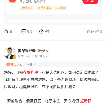
立即加入
快乐理财，轻松攒钱
复利增长
必学存钱法
7天学会
追问
分享
问财App下载
赞
资深程经理
财经达人
帮助5.4万
好评8.9万
身份认证
入驻4年
您好，目前
存款利率
下行是大势所趋，如何稳定增收成了
我们每个理财小白的难题，以下是为理财新手优选的低风
险理财，稳健低风险，在不同阶段抓住机会！
1.安盈组合：债基打底，稳守本金，安心增值
点
击获