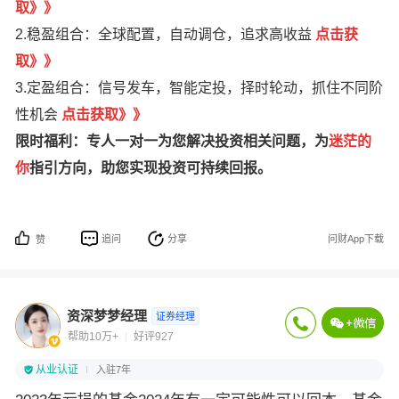
取
》
》
2.稳盈组合：全球配置，自动调仓，追求高收益
点击获
取》》
3.定盈组合：信号发车，智能定投，择时轮动，抓住不同阶
性机会
点击获取》》
限时福利：专人一对一为您解决投资相关问题，为
迷茫的
你
指引方向，助您实现投资可持续回报。
追问
分享
问财App下载
赞
资深梦梦经理
证券经理
帮助10万+
好评927
从业认证
入驻7年