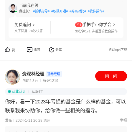
当前我在线
我擅长：
#新手指导#
#权限开通#
#券商对比#
#软件操作#
免费追问
手把手带你学会
￥1
文字回复· 30秒快答
30分钟1v1·讲透逻辑教会操作
追问
分享
问财App下载
赞
资深林经理
证券经理
帮助2.3万
好评1219
从业认证
从业4年
你好，看一下2023年亏损的基金是什么样的基金，可以
联系我来协助你，给你做一些相关的指导。
发布于2024-1-11 20:28 温州
举报