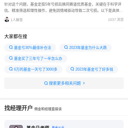
针对这个问题，基金定投5年亏损后换同赛道优质基金，关键在于科学评
估、精准筛选和理性操作，避免因情绪驱动导致二次亏损。以下是具体的
操作流程和注意事项：一、操作流程1.先诊断现有持仓的亏损...
1037 浏览
1人解答
大家都在搜
基金亏30%最佳补仓法
2023年基金为什么大跌
基金买了三年亏了一半怎么办
6万的基金一天亏了3000多
2023年基金亏了好多钱
211只基金净值增长超3%
2023年的基金还有希望吗
搜索更多相关问题
2023基金大多亏百分多少
2023年基金会继续跌吗
基金5万20天赚了10万
找经理开户
佣金和经理直接谈
基金从业