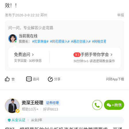
效！！
发布于2026-3-9 22:32 郑州
举报
问一问，专业解答少走弯路
当前我在线
我擅长：
#优享佣金#
#同花顺接入#
#通达信接入#
#网格交易#
#国债逆回购
免费追问
手把手带你学会
￥1
文字回复· 30秒快答
30分钟1v1·讲透逻辑教会操作
追问
分享
问财App下载
赞
资深王经理
证券经理
帮助10万+
好评6613
从业认证
从业2年