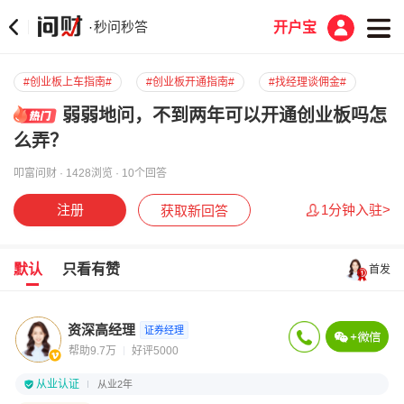
秒问秒答
·
开户宝
#创业板上车指南#
#创业板开通指南#
#找经理谈佣金#
弱弱地问，不到两年可以开通创业板吗怎
么弄？
叩富问财 · 1428浏览 · 10个回答
注册
1分钟入驻>
获取新回答
默认
只看有赞
首发
资深高经理
证券经理
帮助9.7万
好评5000
从业认证
从业2年