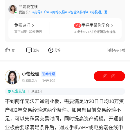
当前我在线
我擅长：
#指导开户#
#网格交易#
#智能条件单#
#港股通开通#
#北交所开通
免费追问
手把手带你学会
￥1
文字回复· 30秒快答
30分钟1v1·讲透逻辑教会操作
追问
分享
问财App下载
赞
小怡经理
证券经理
帮助8.2万
好评105
从业认证
从业1年
不到两年无法开通创业板，需要满足近20日日均10万资
产和2年交易经验这两个条件。如果您目前交易经验不
足，可以先积累交易时间，同时提高资产规模。开通创
业板需要您满足条件后，通过手机APP或电脑端在线申