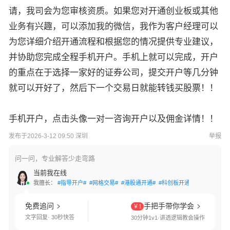
请，我司会为您审核资质。如果您对开通创业板或其他
业务有兴趣，可以添加我的微信，我作为客户经理可以
为您详细介绍开通流程和根据您的情况提供专业建议，
并协助您完成全程手机开户。手机上就可以完成，开户
的重点在于选择一家好的证券公司，提交开户等几分钟
就可以开好了，然后下一个交易日就能转钱买股票！！
手机开户，点击头像一对一咨询开户以及佣金详情！！
发布于2026-3-12 09:50 深圳
举报
问一问，专业解答少走弯路
当前我在线
我擅长：
#指导开户#
#网格交易#
#港股通开通#
#科创板开通#
#创业板开通
免费追问
手把手带你学会
￥1
文字回复· 30秒快答
30分钟1v1·讲透逻辑教会操作