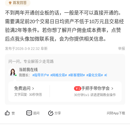
首发回答
不到两年开通创业板的话，一般是不可以直接开通的。
需要满足前20个交易日日均资产不低于10万元且交易经
验满2年等条件。若你想了解开户佣金成本费率，点赞
后点我头像加微联系我，会为你提供相关信息。
发布于2026-3-9 22:32 阜新
举报
问一问，专业解答少走弯路
当前我在线
我擅长：
#指导开户#
#网格交易#
#新客理财#
#量化交易#
#融资融券#
#分
免费追问
手把手带你学会
￥1
文字回复· 30秒快答
30分钟1v1·讲透逻辑教会操作
追问
分享
问财App下载
赞