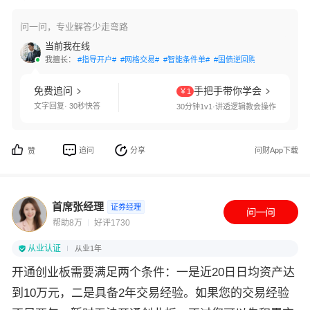
问一问，专业解答少走弯路
当前我在线
我擅长：
#指导开户#
#网格交易#
#智能条件单#
#国债逆回购#
#交易接口#
免费追问
手把手带你学会
￥1
文字回复· 30秒快答
30分钟1v1·讲透逻辑教会操作
追问
分享
问财App下载
赞
首席张经理
证券经理
帮助8万
好评1730
从业认证
从业1年
开通创业板需要满足两个条件：一是近20日日均资产达
到10万元，二是具备2年交易经验。如果您的交易经验