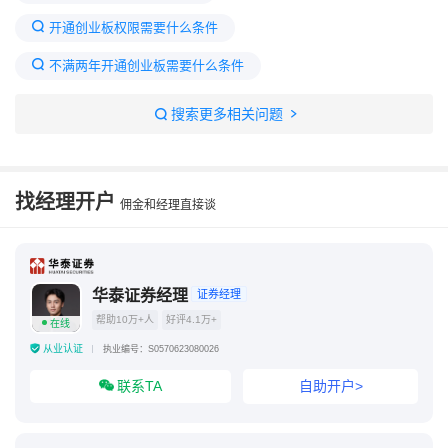
开通创业板权限需要什么条件
不满两年开通创业板需要什么条件
股票创业板开通条件
怎么开通创业板股票权限
搜索更多相关问题
创业板要2年才能开通吗
怎样才能开通创业板
哪个证券不用2年开创业板
找经理开户
佣金和经理直接谈
开户不到2年,创业板怎么开通
创业板在哪里开通
不满两年如何开通创业板
创业板如何开通
华泰证券经理
证券经理
帮助10万+人
好评4.1万+
在线
从业认证
执业编号：S0570623080026
联系TA
自助开户>