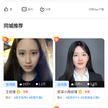
追问
分享
问财App下载
赞
同城推荐
10万+
1.1万
10万+
5.3万
咨询我
咨询我
|
|
王经理
资深小周经理
在线
在线
擅长：
#新手指导#
#权限开通#
擅长：
#指导开户#
#交易佣金计算#