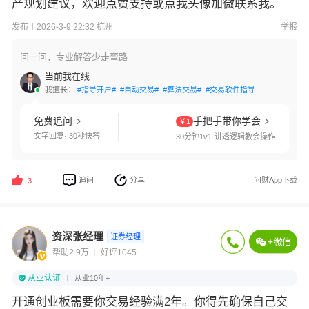
产规划建议，欢迎点赞支持或点我头像加微联系我。
发布于2026-3-9 22:32 杭州
举报
问一问，专业解答少走弯路
当前我在线
我擅长：
#指导开户#
#自动交易#
#算法交易#
#交易软件指导#
#条件单设置
免费追问
手把手带你学会
￥1
文字回复· 30秒快答
30分钟1v1·讲透逻辑教会操作
追问
分享
问财App下载
3
资深张经理
证券经理
帮助2.9万
好评1045
从业认证
从业10年+
开通创业板需要你交易经验满2年。你得先确保自己交