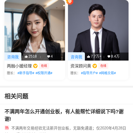
2518
4
7.7万+
8.4万
咨询我
咨询我
|
|
两融小嫒经理
资深顾问黄
在线
在线
擅长：
#新手指导#
#权限开通#
擅长：
#指导开户#
#网格交易#
相关问题
不满两年怎么开通创业板，有人能帮忙详细说下吗?谢
谢!
不满两年交易经验无法新开创业板，无豁免通道；仅2020年4月28日