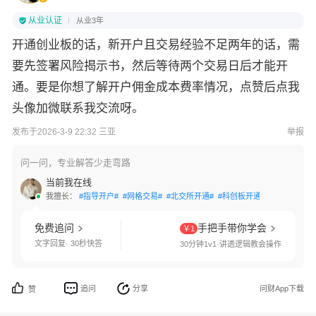
从业认证
从业3年
开通创业板的话，新开户且交易经验不足两年的话，需
要先签署风险揭示书，然后等待两个交易日后才能开
通。要是你想了解开户佣金成本费率情况，点赞后点我
头像加微联系我交流呀。
发布于2026-3-9 22:32 三亚
举报
问一问，专业解答少走弯路
当前我在线
我擅长：
#指导开户#
#网格交易#
#北交所开通#
#科创板开通#
#创业板开通
免费追问
手把手带你学会
￥1
文字回复· 30秒快答
30分钟1v1·讲透逻辑教会操作
追问
分享
问财App下载
赞