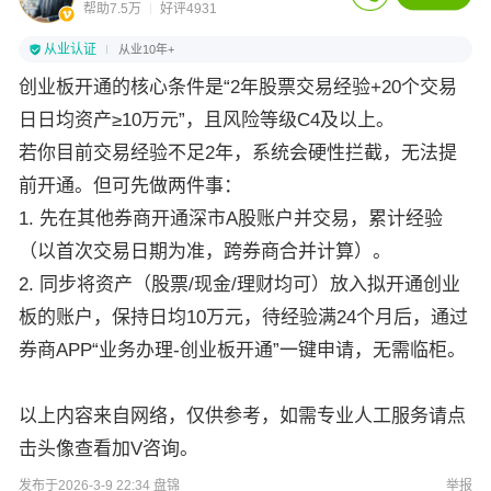
帮助7.5万
好评4931
从业认证
从业10年+
创业板开通的核心条件是“2年股票交易经验+20个交易
日日均资产≥10万元”，且风险等级C4及以上。
若你目前交易经验不足2年，系统会硬性拦截，无法提
前开通。但可先做两件事：
1. 先在其他券商开通深市A股账户并交易，累计经验
（以首次交易日期为准，跨券商合并计算）。
2. 同步将资产（股票/现金/理财均可）放入拟开通创业
板的账户，保持日均10万元，待经验满24个月后，通过
券商APP“业务办理-创业板开通”一键申请，无需临柜。
以上内容来自网络，仅供参考，如需专业人工服务请点
击头像查看加V咨询。
发布于2026-3-9 22:34 盘锦
举报