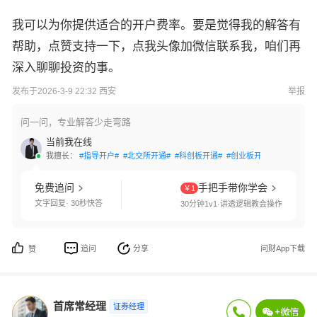
我可以为你提供适合的开户费率。要是觉得我的解答有
帮助，点赞支持一下，点我头像加微信联系我，咱们再
深入聊聊投资的事。
发布于2026-3-9 22:32 西安
举报
问一问，专业解答少走弯路
当前我在线
我擅长：
#指导开户#
#北交所开通#
#科创板开通#
#创业板开通#
#交易软件
免费追问
手把手带你学会
￥1
文字回复· 30秒快答
30分钟1v1·讲透逻辑教会操作
追问
分享
问财App下载
赞
首席常经理
证券经理