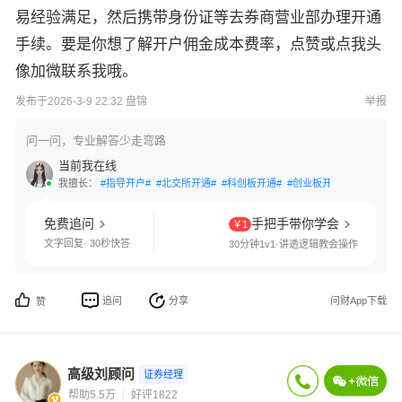
易经验满足，然后携带身份证等去券商营业部办理开通
手续。要是你想了解开户佣金成本费率，点赞或点我头
像加微联系我哦。
发布于2026-3-9 22:32 盘锦
举报
问一问，专业解答少走弯路
当前我在线
我擅长：
#指导开户#
#北交所开通#
#科创板开通#
#创业板开通#
#交易软件
免费追问
手把手带你学会
￥1
文字回复· 30秒快答
30分钟1v1·讲透逻辑教会操作
追问
分享
问财App下载
赞
高级刘顾问
证券经理
帮助5.5万
好评1822