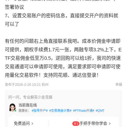
签署协议
7、设置交易账户的密码信息，直接提交开户的资料就
可以了
有任何的问题右上角直接联系我吧。成本价佣金申请即
可提供，期权手续费1.7元一张，两融专项3.2%上下，E
TF交易佣金低至万0.5，逆回购可以给1折，我司的快速
交易通道可以申请即可使用，满足要求即可申请即可使
用量化交易软件！支持同花顺、通达信登录！
发布于2026-2-26 10:21 杭州
举报
问一问，专业解答少走弯路
当前我在线
我擅长：
#指导开户#
#交易佣金计算#
#PTRade开通#
#QMT开通#
#两融利
免费追问
手把手带你学会
￥1