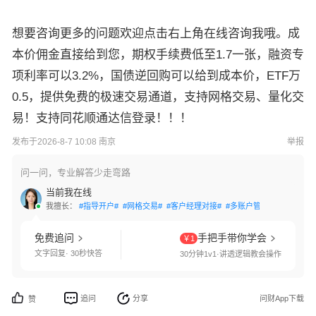
想要咨询更多的问题欢迎点击右上角在线咨询我哦。成
本价佣金直接给到您，期权手续费低至1.7一张，融资专
项利率可以3.2%，国债逆回购可以给到成本价，ETF万
0.5，提供免费的极速交易通道，支持网格交易、量化交
易！支持同花顺通达信登录！！！
发布于2026-8-7 10:08 南京
举报
问一问，专业解答少走弯路
当前我在线
我擅长：
#指导开户#
#网格交易#
#客户经理对接#
#多账户管理#
#交易软件
免费追问
手把手带你学会
￥1
文字回复· 30秒快答
30分钟1v1·讲透逻辑教会操作
追问
分享
问财App下载
赞