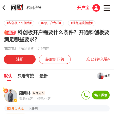
秒问秒答
·
开户宝
#科创板上车指南#
#vip开户专栏#
#找经理谈佣金#
科创板开户需要什么条件？开通科创板要
满足哪些要求？
叩富问财 · 27833浏览 · 17个回答
注册
1分钟入驻>
获取新回答
默认
只看有赞
最新
首发
顾问林
财经达人
帮助5.4万
好评2.8万
身份认证
入驻4年