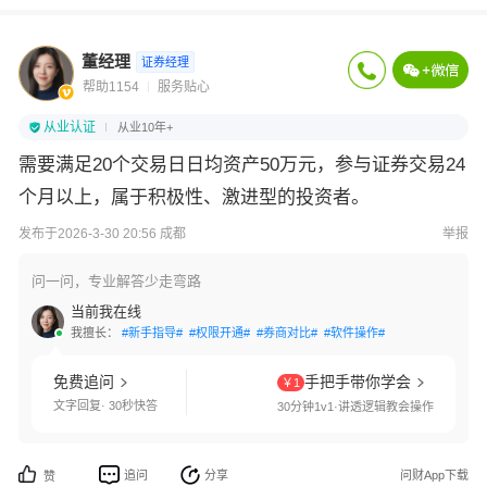
董经理
证券经理
帮助1154
服务贴心
从业认证
从业10年+
需要满足20个交易日日均资产50万元，参与证券交易24
个月以上，属于积极性、激进型的投资者。
发布于2026-3-30 20:56 成都
举报
问一问，专业解答少走弯路
当前我在线
我擅长：
#新手指导#
#权限开通#
#券商对比#
#软件操作#
免费追问
手把手带你学会
￥1
文字回复· 30秒快答
30分钟1v1·讲透逻辑教会操作
追问
分享
问财App下载
赞