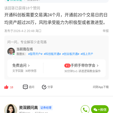
该回答已获得18个赞同
开通科创板需要交易满24个月，开通前20个交易日的日
均资产超过20万，风险承受能力为积极型或者激进型。
发布于2026-4-2 20:48 海口
举报
问一问，专业解答少走弯路
当前我在线
我擅长：
#指导开户#
#科创板开通#
#创业板开通#
#线上开户#
#多账户管理
免费追问
手把手带你学会
￥1
文字回复· 30秒快答
30分钟1v1·讲透逻辑教会操作
追问
分享
问财App下载
18
资深顾问高
证券经理