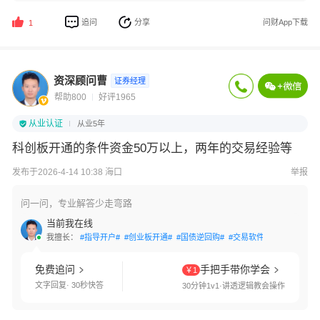
追问
分享
问财App下载
1
资深顾问曹
证券经理
帮助800
好评1965
从业认证
从业5年
科创板开通的条件资金50万以上，两年的交易经验等
发布于2026-4-14 10:38 海口
举报
问一问，专业解答少走弯路
当前我在线
我擅长：
#指导开户#
#创业板开通#
#国债逆回购#
#交易软件指导#
#优享开
免费追问
手把手带你学会
￥1
文字回复· 30秒快答
30分钟1v1·讲透逻辑教会操作