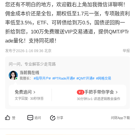
您还有不明白的地方，欢迎戳右上角加我微信详聊啊！
佣金成本价还是全包，期权低至1.7元一张，专项融资利
率低至3.5%，ETF、可转债给到万0.5，国债逆回购一
折给到您，100万免费赠送VIP交易通道，提供QMT/PTr
ade量化！支持同花顺！
发布于2026-1-16 09:36 北京
举报
问一问，专业解答少走弯路
当前我在线
我擅长：
#指导开户#
#PTRade开通#
#QMT开通#
#网格交易#
#国债逆回购#
免费追问
手把手带你学会
￥1
文字回复· 30秒快答
30分钟1v1·讲透逻辑教会操作
追问
分享
问财App下载
赞