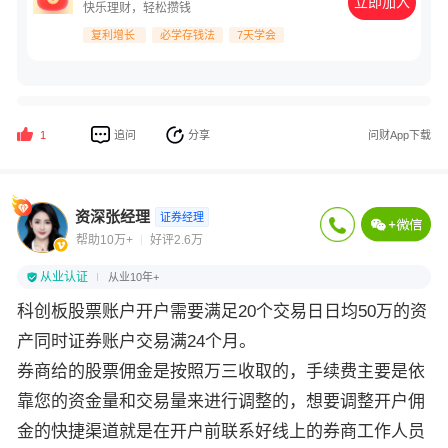
立即加入
快乐理财，轻松攒钱
复利增长
必学存钱法
7天学会
追问
分享
问财App下载
1
资深张经理
证券经理
帮助10万+
好评2.6万
从业认证
从业10年+
科创板股票账户开户需要满足20个交易日日均50万的资
产同时证券账户交易满24个月。
券商给的股票佣金是按照万三收取的，手续费主要是依
靠您的资金量和交易量来进行调整的，想要调整开户佣
金的快捷渠道就是在开户前联系好线上的券商工作人员