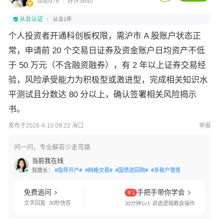
帮助976
好评3640
从业认证
从业1年
个人投资者开通科创板权限，需沪市 A 股账户状态正
常，申请前 20 个交易日证券及资金账户日均资产不低
于 50 万元（不含融资融券），有 2 年以上证券交易经
验，风险承受能力为积极型或激进型，完成相关知识水
平测试且分数达 80 分以上，确认签署相关风险揭示
书。
发布于2026-4-10 09:22 海口
举报
问一问，专业解答少走弯路
当前我在线
我擅长：
#指导开户#
#网格交易#
#国债逆回购#
#多账户管理#
#交易软件指
免费追问
手把手带你学会
￥1
文字回复· 30秒快答
30分钟1v1·讲透逻辑教会操作