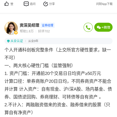
追问
分享
问财App下载
赞
资深吴经理
证券经理
帮助1.8万
好评702
从业认证
从业9年
个人开通科创板完整条件（上交所官方硬性要求，缺一
不可）
一、两大核心硬性门槛（监管强制）
1. 资产门槛：开通前20个交易日日均资产≥50万元
计算口径：单券商账户20日日均，不同券商资产不能合
并计算 计入资产：自有现金、沪/深A股、场内基金、债
券、国债逆回购、券商理财、可转债等自有资产 。
2.不计入：两融融资借来的资金、融券借来的股票（只
算自有净资产）