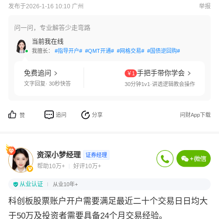
发布于2026-1-16 10:10 广州
举报
问一问，专业解答少走弯路
当前我在线
我擅长：
#指导开户#
#QMT开通#
#网格交易#
#国债逆回购#
#条件单设置#
免费追问
手把手带你学会
￥1
文字回复· 30秒快答
30分钟1v1·讲透逻辑教会操作
追问
分享
问财App下载
赞
资深小梦经理
证券经理
帮助10万+
好评10万+
从业认证
从业10年+
科创板股票账户开户需要满足最近二十个交易日日均大
于50万及投资者需要具备24个月交易经验。