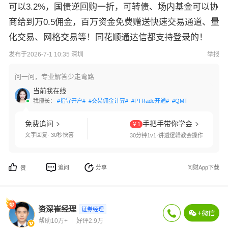
可以3.2%，国债逆回购一折，可转债、场内基金可以协
商给到万0.5佣金，百万资金免费赠送快速交易通道、量
化交易、网格交易等！同花顺通达信都支持登录的！
发布于2026-7-1 10:35 深圳
举报
问一问，专业解答少走弯路
当前我在线
我擅长：
#指导开户#
#交易佣金计算#
#PTRade开通#
#QMT开通#
#网格交
免费追问
手把手带你学会
￥1
文字回复· 30秒快答
30分钟1v1·讲透逻辑教会操作
追问
分享
问财App下载
赞
资深崔经理
证券经理
帮助10万+
好评2.9万