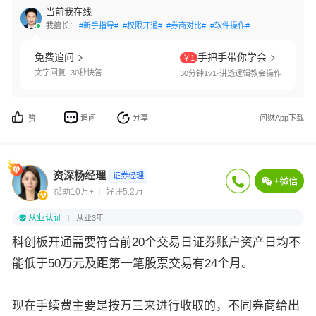
当前我在线
我擅长：
#新手指导#
#权限开通#
#券商对比#
#软件操作#
免费追问
手把手带你学会
￥1
文字回复· 30秒快答
30分钟1v1·讲透逻辑教会操作
追问
分享
问财App下载
赞
资深杨经理
证券经理
帮助10万+
好评5.2万
从业认证
从业3年
科创板开通需要符合前20个交易日证券账户资产日均不
能低于50万元及距第一笔股票交易有24个月。
现在手续费主要是按万三来进行收取的，不同券商给出