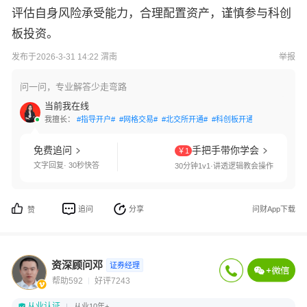
评估自身风险承受能力，合理配置资产，谨慎参与科创
板投资。
发布于2026-3-31 14:22 渭南
举报
问一问，专业解答少走弯路
当前我在线
我擅长：
#指导开户#
#网格交易#
#北交所开通#
#科创板开通#
#创业板开通
免费追问
手把手带你学会
￥1
文字回复· 30秒快答
30分钟1v1·讲透逻辑教会操作
追问
分享
问财App下载
赞
资深顾问邓
证券经理
帮助592
好评7243
从业认证
从业10年+