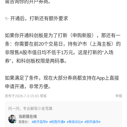
需咨询你的开户券商。
✨ 开通后，打新还有额外要求
如果你开通科创板是为了打新（申购新股），那还有一
条：你需要在前20个交易日，持有沪市（上海主板）的
非限售A股市值日均不低于1万元。这是打新的“入场
券”，和科创板权限是两码事。
如果满足了条件，现在大部分券商都支持在App上直接
申请开通，非常方便。
发布于2026-7-3 15:03 增城
举报
问一问，专业解答少走弯路
当前我在线
我擅长：
#新手指导#
#权限开通#
#券商对比#
#软件操作#