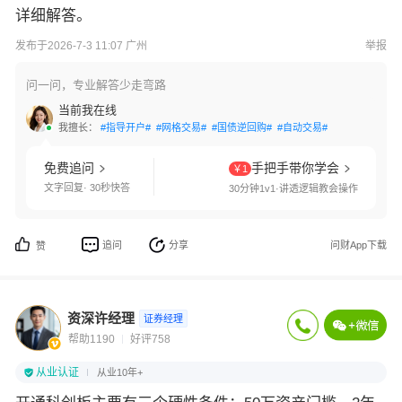
详细解答。
发布于2026-7-3 11:07 广州
举报
问一问，专业解答少走弯路
当前我在线
我擅长：
#指导开户#
#网格交易#
#国债逆回购#
#自动交易#
#线上开户#
#
免费追问
手把手带你学会
￥1
文字回复· 30秒快答
30分钟1v1·讲透逻辑教会操作
追问
分享
问财App下载
赞
资深许经理
证券经理
帮助1190
好评758
从业认证
从业10年+