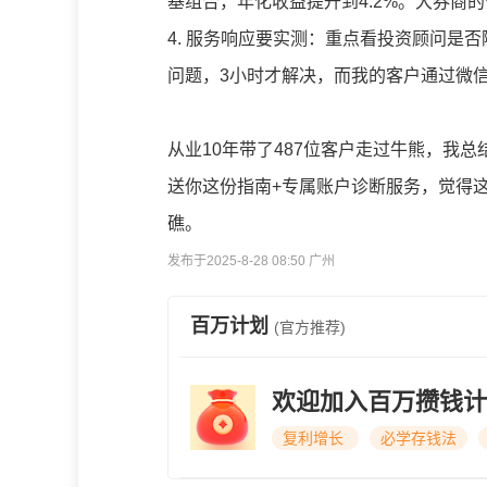
基组合，年化收益提升到4.2%。大券商
4. 服务响应要实测：重点看投资顾问是
问题，3小时才解决，而我的客户通过微
从业10年带了487位客户走过牛熊，我
送你这份指南+专属账户诊断服务，觉得
礁。
发布于2025-8-28 08:50 广州
百万计划
(官方推荐)
欢迎加入百万攒钱计
复利增长
必学存钱法