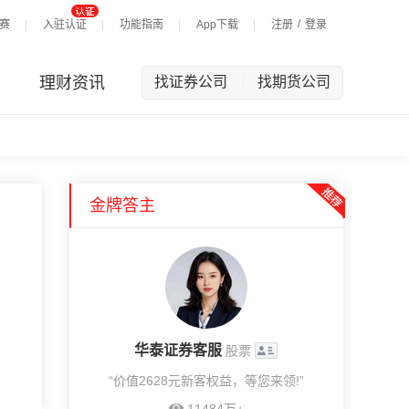
/
赛
入驻认证
功能指南
App下载
注册
登录
理财资讯
找证券公司
找期货公司
|
金牌答主
华泰证券客服
股票
“价值2628元新客权益，等您来领!”