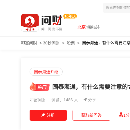
北京
[切换城市]
国泰海通，有什么需要注意
叩富问财
>
30秒问财
>
股票
>
国泰海通介绍
国泰海通，有什么需要注意的
叩富问财
浏览：1486 人
分享
注册
获取新回答
1