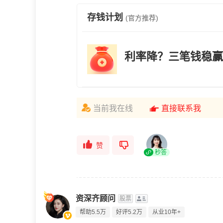
存钱计划
(官方推荐)
利率降？三笔钱稳赢
当前我在线
直接联系我
赞
秒答
资深齐顾问
股票
帮助5.5万
好评5.2万
从业10年+