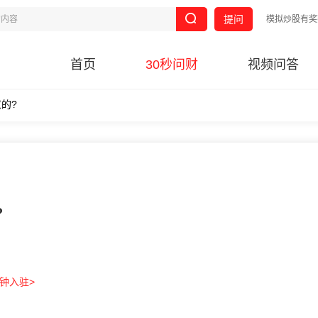
提问
模拟炒股有奖
首页
30秒问财
视频问答
的?
?
分钟入驻>