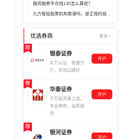
融资融券平仓线130怎么算呢？
九方智投股票机构靠谱吗，是正规的投顾机构吗
优选券商
更多>
银泰证券
开户
实力认证、极速开
户、市场口碑好
华泰证券
开户
千万投资者之选，
专业券商，品质服
务
银河证券
开户