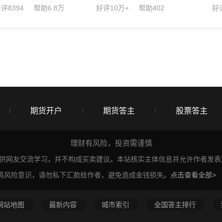
评8394
帮助6.8万
好评10万+
帮助402
好
期货开户
期货答主
股票答主
/
/
/
理财有风险，投资需谨慎
仅供网友交流学习，并不构成买卖建议。本站核实主体信息并允许作者发
高风险意识，请勿私下汇款给作者，避免造成金钱损失。
点击查看全部>
网站地图
最新内容
城市索引
全国答主排行