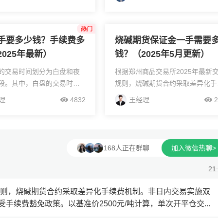
户，具体如下：烧碱2609主
随着盘中价格变化而变化的。可以
例，烧碱的交易所保证金比
我微信直接开通手续费低，以及排
靠前的...
手要多少钱？手续费多
烧碱期货保证金一手需要
2025年最新）
钱？（2025年5月更新）
的交易时间划分为白盘和夜
根据郑州商品交易所2025年最新
段。其中，白盘的交易时段
规则，烧碱期货合约采取差异化手
00至10:15，随后是10:30
费机制。非日内交易实施双向万分
理
4832
王经理
2
，以及下午13:30至15:00；夜
一费率标准，日内平仓操作享受手
上21:00开...
费豁免政策。以基准价2500元/吨
算，单次开平仓交...
168人正在群聊
加入微信热聊>
21
易规则，烧碱期货合约采取差异化手续费机制。非日内交易实施双
续费豁免政策。以基准价2500元/吨计算，单次开平仓交...