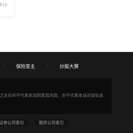
评19
保险答主
炒股大赛
/
/
表之言论并不代表本站同意其内容，亦不代表本站对该信息
证券公司索引
期货公司索引