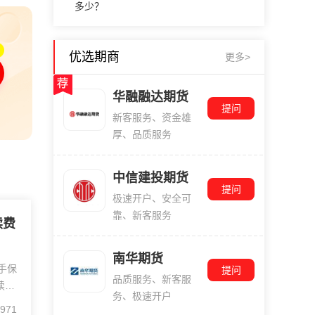
多少？
优选期商
更多>
华融融达期货
提问
新客服务、资金雄
厚、品质服务
中信建投期货
提问
极速开户、安全可
靠、新客服务
续费
南华期货
手保
提问
品质服务、新客服
续费
务、极速开户
费是
971