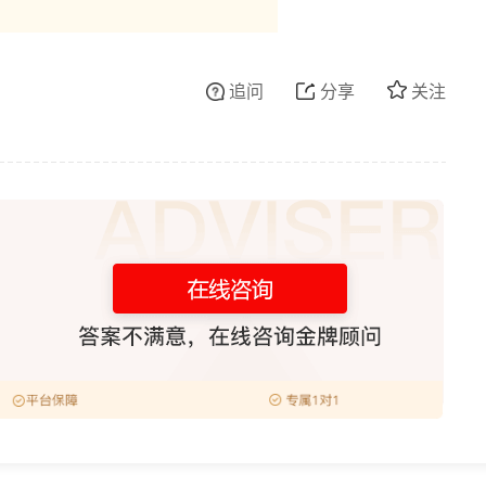
追问
分享
关注