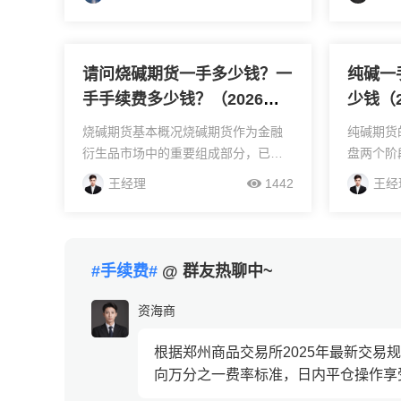
之1计算的。烧碱手续费和保证金是随
手续费开
着盘中价格变化的，价格越高手续费
力合约为
越高，价...
例为8%...
请问烧碱期货一手多少钱？一
纯碱一
手手续费多少钱？（2026最
少钱（
新）
烧碱期货基本概况烧碱期货作为金融
纯碱期货
衍生品市场中的重要组成部分，已于
盘两个阶
郑州商品交易所正式挂牌交易，其标
包括上午9:
王经理
1442
王经
准化合约代码为SH。根据合约设计，
至11:30
每手烧碱期货合约对应30吨实物烧
盘交易则从晚
碱，价格波动的最小单位...
#手续费#
@ 群友热聊中~
资海商
根据郑州商品交易所2025年最新交
向万分之一费率标准，日内平仓操作享受手