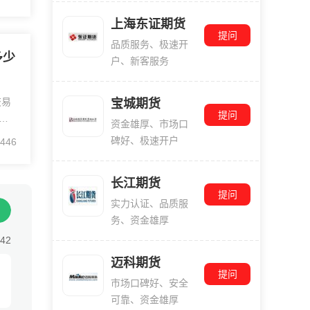
加
名
上海东证期货
提问
品质服务、极速开
多少
户、新客服务
交易
宝城期货
提问
续
资金雄厚、市场口
之
碑好、极速开户
446
续
计
长江期货
提问
实力认证、品质服
务、资金雄厚
:42
迈科期货
提问
市场口碑好、安全
可靠、资金雄厚