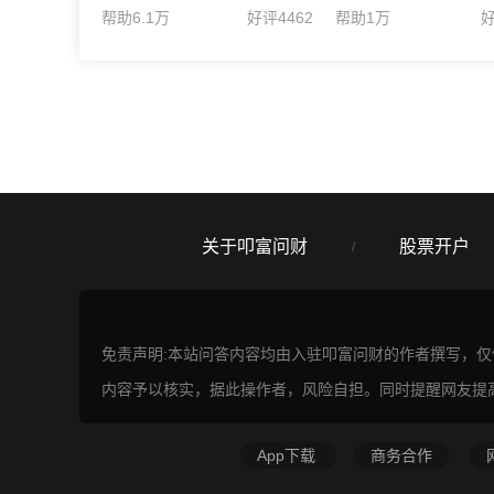
帮助6.1万
好评4462
帮助1万
好
关于叩富问财
股票开户
/
免责声明:本站问答内容均由入驻叩富问财的作者撰写，
内容予以核实，据此操作者，风险自担。同时提醒网友提
App下载
商务合作