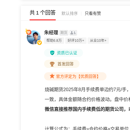
共
1
个回答
|
默认排序
只看有赞
朱经理
期货
帮助6.8万
好评10万+
从业10年+
资质已认证
首发回答
官方评定为【优质回答】
烧碱期货2025年8月手续费单边约7元/
一致，具体金额随合约价格波动。盘中价
微信直接推荐国内手续费低的期货公司，
计算公式为：手续费=合约价格×交易单位（30