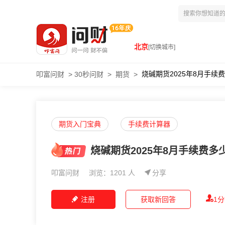
北京
[切换城市]
烧碱期货2025年8月手续
叩富问财
>
30秒问财
>
期货
>
期货入门宝典
手续费计算器
烧碱期货2025年8月手续费
叩富问财
浏览：1201 人
分享
注册
获取新回答
1