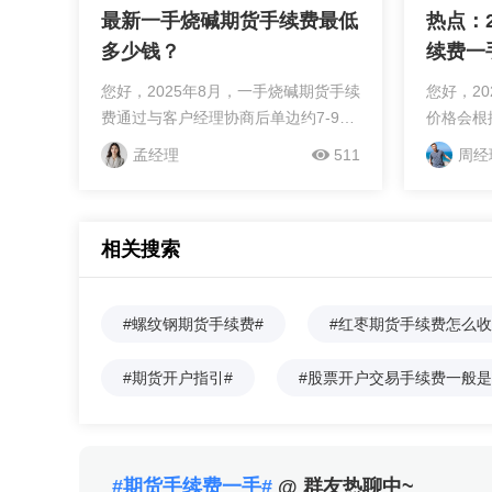
最新一手烧碱期货手续费最低
热点：
多少钱？
续费一
您好，2025年8月，一手烧碱期货手续
您好，2
费通过与客户经理协商后单边约7-9元/
价格会根
手。烧碱手续费由交易所基础费率和
几块的，
孟经理
511
周经
期货公司加收部分构成。交易所基础
的是期货
费率方面，开仓/平昨仓（隔夜平仓）
手续费的
按成交金额的万分之一...
固定值收
相关搜索
取的；两
固定值收
出的固定
#螺纹钢期货手续费#
#红枣期货手续费怎么收
期货苹果
费，如果
#期货开户指引#
#股票开户交易手续费一般是
费率值收
行计算得
续费率，
所以可能
#期货手续费一手#
@ 群友热聊中~