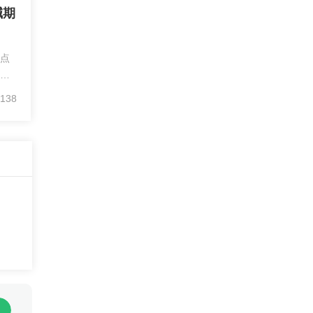
碱期
个点
场最
每
138
的
烧碱
之
我微
，手
，
完
格
一
提