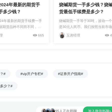
2024年最新的期货手
烧碱期货一手多少钱？烧
手多少钱？
货最低手续费是多少？
024年最新的期货手续费一手
烧碱期货一手等于30吨，波动一
据期货品种不同而不同，有
是30元人民币。我们按照当前市
十几块的。但前提需要清楚
新价格计算，烧碱大约为2662元
理
665
玉涛经理
4
手续费收取方式。目前期货
吨，保证金率的话12%，手续费率
收取方式有两种：一种是按
话1/10000，我们详细计算如下：
取的；另一种是按比例值收
期货一手手续费：2662×30×万分
种方式的情况具体如下：1、
1=8.1元烧碱期货一手保证金：
取就是简单的理解开平仓给
2662×30×12%=于9583.2元添加
值，只跟手数有关系，比如
信可免费协助您办理VIP期货账户
？#
#vip开户专栏#
#证券开户指南#
产品，开仓5元一手的手续
续费全网钜惠，CTP顶级交易通道
是两手，开仓就是10元。2、
下单稳定快速，投教资讯服务专业
多少？#
取就是需要通过盘中价格进
善，保证金也可根据客户的交易风
知，盘中价格*规格*手数*手
灵活调整，您想要的我这里都有，
开平仓都是需要这样计算，
个原则：提高客户的投资效率就是
会开仓平仓手续费是不一...
高我们的业务水平。...
95人正在群聊
加入微信热聊>