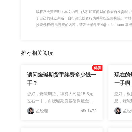
版权及免责声明：本文内容由入驻叩富问财的作者自发贡献，
于自己的独立判断，自行决策投资行为并承担全部风险。本站
抄袭侵权/违法违规的内容，请发送邮件至kf@cofool.com
推荐相关阅读
请问烧碱期货手续费多少钱一
现在的
手？
一手啊
您好，烧碱期货手续费大约是15.5元
您好，根据
左右一手，而烧碱期货基础保证金大
息，烧碱
约是6190元左右，详细如下：烧碱期
左右一手
孟经理
1472
孟经
货手续费计算：烧碱期货的手续费是
费的相关
按照交易金额的一定比例来收取的，
公式：烧
计算公式为：手续费=开仓价...
约单位×手