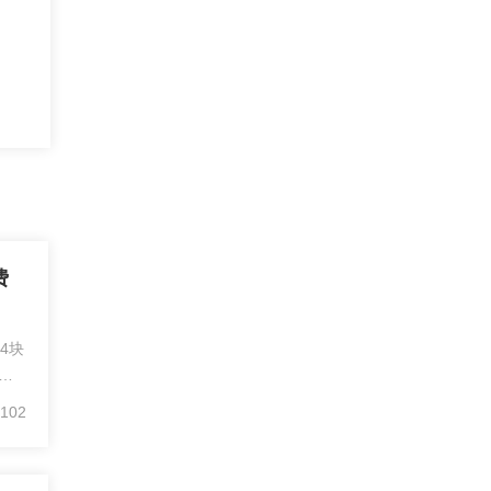
费
4块
手
%%
102
续
询