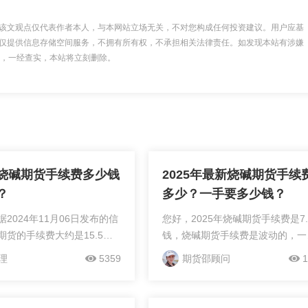
该文观点仅代表作者本人，与本网站立场无关，不对您构成任何投资建议。用户应基
仅提供信息存储空间服务，不拥有所有权，不承担相关法律责任。如发现本站有涉嫌
 举报，一经查实，本站将立刻删除。
烧碱期货手续费多少钱
2025年最新烧碱期货手续
？
多少？一手要多少钱？
2024年11月06日发布的信
您好，2025年烧碱期货手续费是7.
期货的手续费大约是15.5元
钱，烧碱期货手续费是波动的，一
。以下是关于烧碱期货手续
7.4块钱，这是按照2467点位，1
理
5359
期货邵顾问
1
信息：手续费计算方式计算
计算的，手续费可以降低，开低手
碱期货手续费=开仓价格×合
费期货账户，您可以加微信免费咨
续费费率。...
邵经理，轻松解决您...