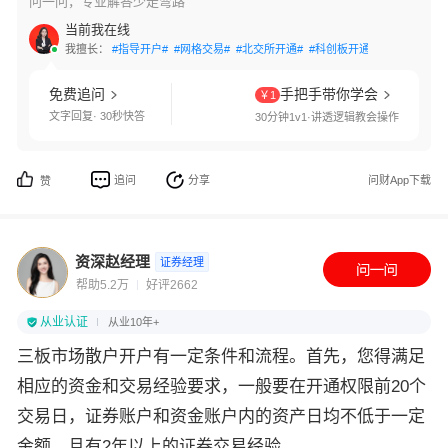
问一问，专业解答少走弯路
当前我在线
我擅长：
#指导开户#
#网格交易#
#北交所开通#
#科创板开通#
#创业板开通
免费追问
手把手带你学会
￥1
文字回复· 30秒快答
30分钟1v1·讲透逻辑教会操作
追问
分享
问财App下载
赞
资深赵经理
证券经理
帮助5.2万
好评2662
从业认证
从业10年+
三板市场散户开户有一定条件和流程。首先，您得满足
相应的资金和交易经验要求，一般要在开通权限前20个
交易日，证券账户和资金账户内的资产日均不低于一定
金额，且有2年以上的证券交易经验。