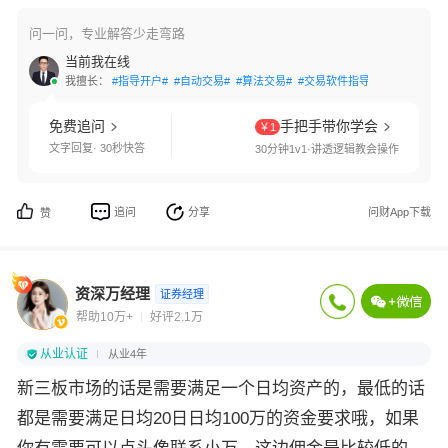
问一问，专业解答少走弯路
当前我在线
我擅长：
#指导开户#
#自动交易#
#算法交易#
#交易软件指导#
#条件单设置
免费追问
手把手带你学会
￥1
文字回复· 30秒快答
30分钟1v1·讲透逻辑教会操作
追问
分享
问财App下载
赞
资深万经理
证券经理
帮助10万+
好评2.1万
从业认证
从业4年
新三板市场的话是需要满足一个日均资产的，最低的话
都是需要满足日均20日日均100万的资金要求哦，如果