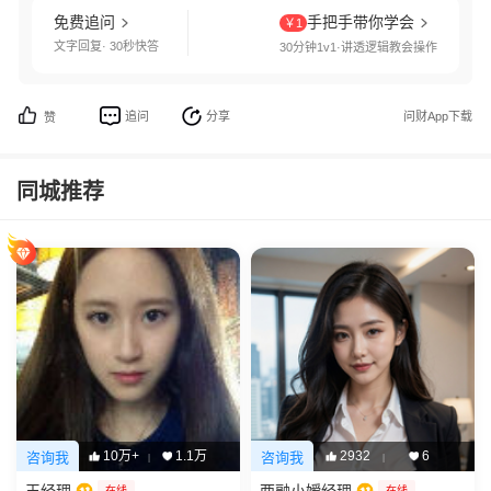
免费追问
手把手带你学会
￥1
文字回复· 30秒快答
30分钟1v1·讲透逻辑教会操作
追问
分享
问财App下载
赞
同城推荐
10万+
1.1万
2932
6
咨询我
咨询我
|
|
在线
在线