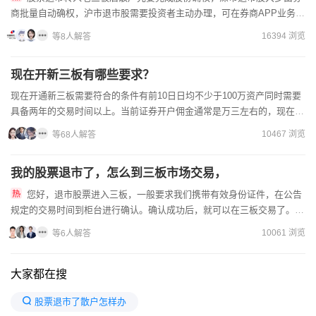
商批量自动确权，沪市退市股需要投资者主动办理，可在券商APP业务板
块线上操作，也能携带本人二代身份证到开户营业部柜台办理，确...
16394 浏览
等8人解答
现在开新三板有哪些要求？
现在开通新三板需要符合的条件有前10日日均不少于100万资产同时需要
具备两年的交易时间以上。当前证券开户佣金通常是万三左右的，现在交
易手续费的高低与交易金额的大小和买卖次数形成了一个正...
10467 浏览
等68人解答
我的股票退市了，怎么到三板市场交易，
您好，退市股票进入三板，一般要求我们携带有效身份证件，在公告
规定的交易时间到柜台进行确认。确认成功后，就可以在三板交易了。证
券账户股票佣金费率是万3或优惠价，可以在在特定范围内提供优惠...
10061 浏览
等6人解答
大家都在搜
股票退市了散户怎样办