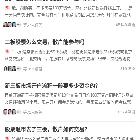
散户能购买，不能需要100万资金。现在比较建议选择线上开户，是
十分简单快捷的。完全没有时间和地点限制占用您几分钟时间在家就能轻
松开户！开户欢迎来我司，多个营业网点。佣金成本价...
65148 浏览
等57人解答
三板股票怎么交易，散户能参与吗
“三板”通常指代办股份转让系统，现在更多是指老股转让系统或北京
证券交易所（北交所）。老股转让系统的股票流动性很差，交易规则特
殊，散户参与门槛高且风险极大。北交所股票，散户是可以参与的，...
316 浏览
等18人解答
新三板市场开户流程一般要多少资金的？
目前开通新三板权限需要满足前10个交易日日均100万资产同时证券股票
交易经验满24个月。现在开户佣金是默认的，每家营业部给的佣金优惠水
平都是不一样的，主要是需要协商来制定的。如果想要开...
10579 浏览
等71人解答
股票退市去了三板，散户如何交易？
股票退市转入老三板后散户先要完成股份确权，深市退市股大多由券