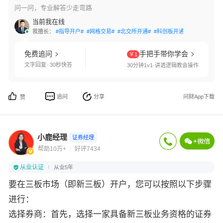
问一问，专业解答少走弯路
当前我在线
我擅长：
#指导开户#
#网格交易#
#北交所开通#
#科创板开通#
#创业板开通
免费追问
手把手带你学会
￥1
文字回复· 30秒快答
30分钟1v1·讲透逻辑教会操作
追问
分享
问财App下载
赞
小鹿经理
证券经理
帮助10万+
好评7434
从业认证
从业5年
要在三板市场（即新三板）开户，您可以按照以下步骤
进行：
选择券商：首先，选择一家具备新三板业务资格的证券