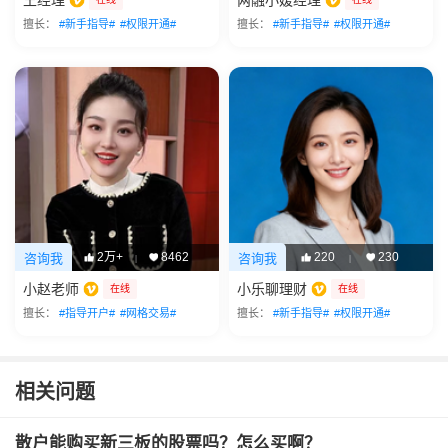
王经理
两融小嫒经理
擅长：
#新手指导#
#权限开通#
擅长：
#新手指导#
#权限开通#
2万+
8462
220
230
咨询我
咨询我
|
|
小赵老师
小乐聊理财
在线
在线
擅长：
#指导开户#
#网格交易#
擅长：
#新手指导#
#权限开通#
相关问题
散户能购买新三板的股票吗？怎么买啊？