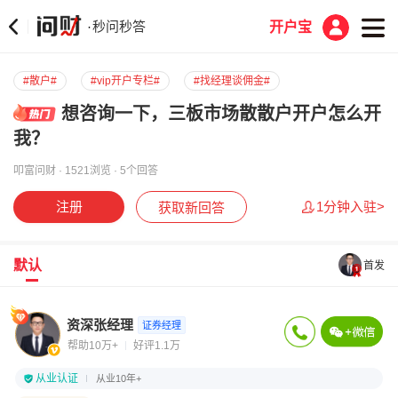
秒问秒答
·
开户宝
#散户#
#vip开户专栏#
#找经理谈佣金#
想咨询一下，三板市场散散户开户怎么开
我？
叩富问财 · 1521浏览 · 5个回答
注册
1分钟入驻>
获取新回答
默认
首发
资深张经理
证券经理
帮助10万+
好评1.1万
从业认证
从业10年+