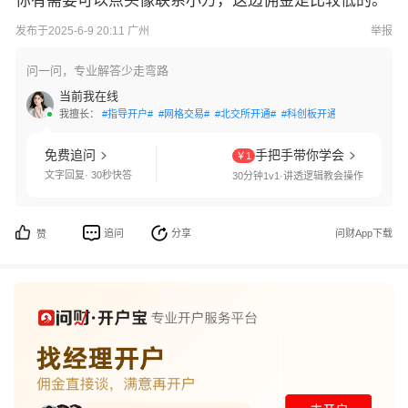
你有需要可以点头像联系小万，这边佣金是比较低的。
发布于2025-6-9 20:11 广州
举报
问一问，专业解答少走弯路
当前我在线
我擅长：
#指导开户#
#网格交易#
#北交所开通#
#科创板开通#
#创业板开通
免费追问
手把手带你学会
￥1
文字回复· 30秒快答
30分钟1v1·讲透逻辑教会操作
追问
分享
问财App下载
赞