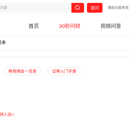
提问
模拟炒股有奖
首页
30秒问财
视频问答
表​
券商佣金一览表
证券入门手册
分钟入驻>