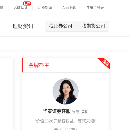
/
赛
入驻认证
功能指南
App下载
注册
登录
理财资讯
找证券公司
找期货公司
|
金牌答主
华泰证券客服
股票
“价值2628元新客权益，等您来领!”