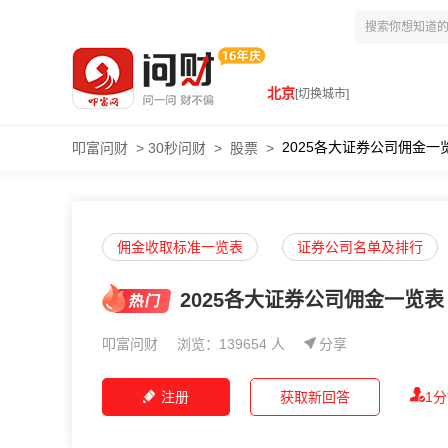
北京
[切换城市]
2025各大证券公司佣金一览
叩富问财
>
30秒问财
>
股票
>
佣金收取标准一览表
证券公司名单及排行
2025各大证券公司佣金一览表​
叩富问财
浏览：139654 人
分享
注册
获取新回答
1