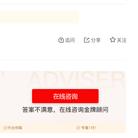
追问
分享
关注