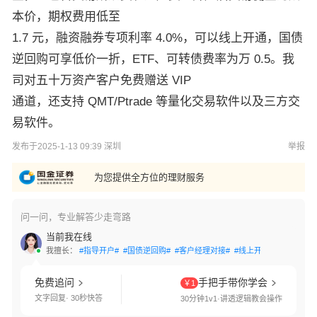
本价，期权费用低至
1.7 元，融资融券专项利率 4.0%，可以线上开通，国债
逆回购可享低价一折，ETF、可转债费率为万 0.5。我
司对五十万资产客户免费赠送 VIP
通道，还支持 QMT/Ptrade 等量化交易软件以及三方交
易软件。
发布于2025-1-13 09:39 深圳
举报
为您提供全方位的理财服务
问一问，专业解答少走弯路
当前我在线
我擅长：
#指导开户#
#国债逆回购#
#客户经理对接#
#线上开户#
#交易软件
免费追问
手把手带你学会
￥1
文字回复· 30秒快答
30分钟1v1·讲透逻辑教会操作