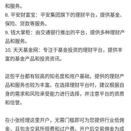
和服务。
8. 平安财富宝：平安集团旗下的理财平台，提供基金、
保险、贷款等服务。
9. 钱大掌柜：由交通银行推出的平台，提供多种理财产
品和服务。
10. 天天基金网：专注于基金投资的理财平台，提供丰
富的基金产品和投资资讯。
这些平台都有较高的知名度和用户基础，提供的理财产
品和服务也较为丰富。在选择理财平台时，建议根据自
身的需求和风险承受能力进行选择，并注意平台的资质
和信誉。
在小张经理这里开户，无需门槛即可为您提供行业低佣
金，且包含交易所规费和过户费。开户后交易佣金为成