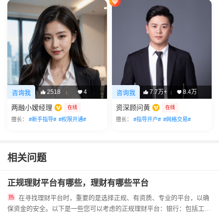
2518
4
7.7万+
8.4万
咨询我
咨询我
|
|
两融小嫒经理
资深顾问黄
在线
在线
擅长：
#新手指导#
#权限开通#
擅长：
#指导开户#
#网格交易#
相关问题
正规理财平台有哪些，理财有哪些平台
在寻找理财平台时，重要的是选择正规、有资质、专业的平台，以确
保资金的安全。以下是一些您可以考虑的正规理财平台：银行：包括工商