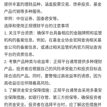
提供丰富的理财品种，涵盖股票交易、债券投资、基金
产品代销等多种服务。
举例：中信证券、国泰君安等。
选择和使用正规理财平台的注意事项
1. 关注平台资质：确保平台具备相应的金融牌照和监管
机构的备案信息。例如，在基金业协会官网查询相关基
金公司的备案信息，或通过相关监管机构官方网站查询
平台的资质信息。
2. 考察产品种类与收益率：正规平台通常提供多种理财
产品，投资者应根据自己的风险承受能力和投资目标选
择合适的产品。同时，要警惕过高收益率的诱惑，因为
高收益往往伴随着高风险。
3. 了解资金安全保障措施：正规平台通常会采用多重安
全保障措施，如银行存管、第三方担保等，确保投资者
的资金安全。投资者在选择平台时，应了解这些措施并