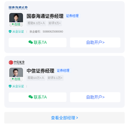
国泰海通证券经理
证券经理
帮助9.3万+人
好评3万+
在线
从业认证
执业编号：S0880625080060
联系TA
自助开户>
中信证券经理
证券经理
帮助10万+人
好评3.1万+
在线
从业认证
联系TA
自助开户>
查看全部经理