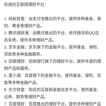
较高的互联网理财平台：
1. 蚂蚁财富：由支付宝推出的平台，提供各种基金、保
险、黄金等理财产品。
2. 腾讯理财通：由腾讯推出的平台，依托微信和QQ生
态系统，提供多种理财产品。
3. 京东金融：京东旗下的金融平台，提供基金、保险、
贷款等多种金融服务。
4. 招银理财：招商银行旗下的理财平台，提供丰富的理
财产品和服务。
5. 度小满：百度旗下的金融平台，提供基金、保险、贷
款等多种金融产品。
6. 东方财富：知名的互联网金融信息平台，提供基金、
证券、期货等理财产品。
7. 百度理财：百度推出的理财平台，提供多种理财产品