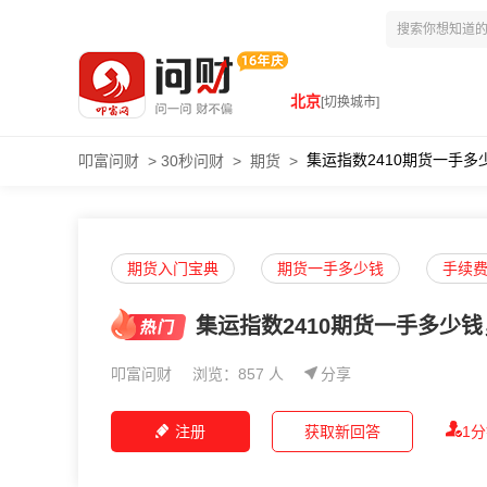
北京
[切换城市]
集运指数2410期货一手
叩富问财
>
30秒问财
>
期货
>
期货入门宝典
期货一手多少钱
手续
集运指数2410期货一手多少
叩富问财
浏览：857 人
分享
注册
获取新回答
1