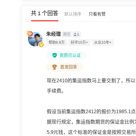
共
1
个回答
|
默认排序
只看有赞
朱经理
期货
帮助6.8万
好评10万+
从业10年+
资质已认证
首发回答
现在2410的集运指数马上要交割了，所以
手续费。
假设当前集运指数2412的报价为1985
据现行规定，集运指数期货的保证金比例为1
5.9元钱，这个标准的保证金是按照交易