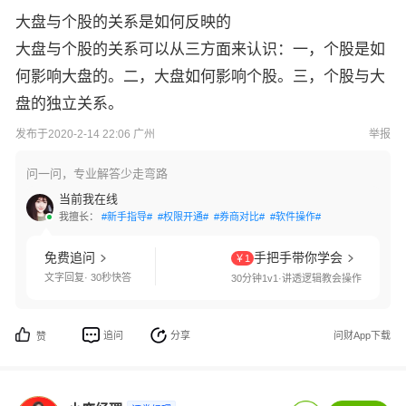
大盘与个股的关系是如何反映的
大盘与个股的关系可以从三方面来认识：一，个股是如
何影响大盘的。二，大盘如何影响个股。三，个股与大
盘的独立关系。
发布于2020-2-14 22:06 广州
举报
问一问，专业解答少走弯路
当前我在线
我擅长：
#新手指导#
#权限开通#
#券商对比#
#软件操作#
免费追问
手把手带你学会
￥1
文字回复· 30秒快答
30分钟1v1·讲透逻辑教会操作
追问
分享
问财App下载
赞