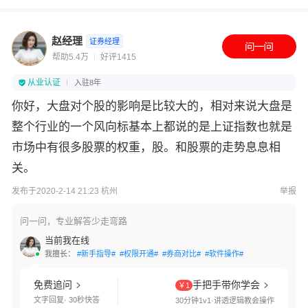
赵经理
证券经理
帮助5.4万
好评1415
从业认证
入驻8年
你好，大盘对个股的影响是比较大的，相对来说大盘是
整个行业的一个风向标基本上都说的是上证指数也就是
市场中有很多股票的权重，股。和股票的走势息息相
关。
发布于2020-2-14 21:23 杭州
举报
问一问，专业解答少走弯路
当前我在线
我擅长：
#新手指导#
#权限开通#
#券商对比#
#软件操作#
免费追问
手把手带你学会
￥1
文字回复· 30秒快答
30分钟1v1·讲透逻辑教会操作