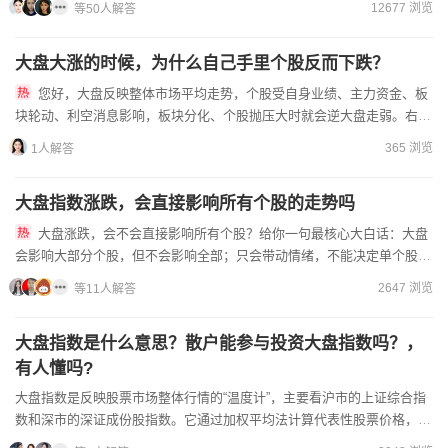
12677 浏览
等50人解答
大盘大涨的时候，为什么自己手里个股反而下跌？
您好，大盘反映整体市场平均走势，个股受自身业绩、主力资金、板
块轮动、利空消息影响，板块分化、个股抛压大时就会逆大盘走弱。右上
角联系我可享受开户即享成本佣金！可转债、ETF万0.5，期权...
365 浏览
1人解答
大盘指数涨跌，会直接影响所有个股的走势吗
大盘涨跌，会不会直接影响所有个股？给你一句最核心大白话：大盘
会影响大部分个股，但不会影响全部；只会带动情绪，不能决定单个股票
最终走势。一、先说结论大盘大跌时80%个股会跟着跌，属于情绪...
2647 浏览
等11人解答
大盘指数是什么意思？散户能参与投资大盘指数吗？，
有人懂吗?
大盘指数是反映股票市场整体行情的“温度计”，主要看沪市的‌上证综合指
数‌和深市的‌深证成份股指数‌。它通过加权平均法计算代表性股票价格，帮
你快速判断市场涨跌趋势。一、核心定义上证指数‌...