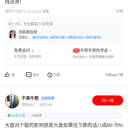
线咨询！
发布于2020-2-14 21:19 成都
举报
问一问，专业解答少走弯路
当前我在线
我擅长：
#新手指导#
#权限开通#
#券商对比#
#软件操作#
免费追问
手把手带你学会
￥1
文字回复· 30秒快答
30分钟1v1·讲透逻辑教会操作
追问
分享
问财App下载
赞
不畏牛熊
证券经理
帮助853
好评269
从业认证
入驻6年
大盘对个股的影响就是大盘如果往下跌的话八成60-70%