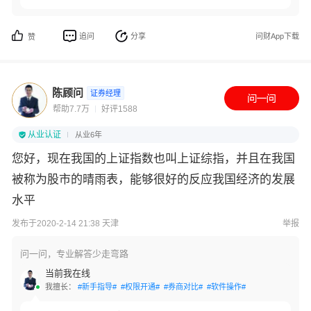
追问
分享
问财App下载
赞
陈顾问
证券经理
帮助7.7万
好评1588
从业认证
从业6年
您好，现在我国的上证指数也叫上证综指，并且在我国
被称为股市的晴雨表，能够很好的反应我国经济的发展
水平
发布于2020-2-14 21:38 天津
举报
问一问，专业解答少走弯路
当前我在线
我擅长：
#新手指导#
#权限开通#
#券商对比#
#软件操作#