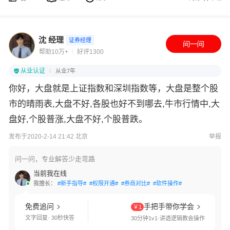
沈 经理
证券经理
帮助10万+
好评1300
从业认证
从业7年
你好，大盘就是上证指数和深圳指数等，大盘是整个股
市的晴雨表,大盘不好,各股也好不到哪去,牛市行情中,大
盘好,个股普涨,大盘不好,个股普跌。
发布于2020-2-14 21:42 北京
举报
问一问，专业解答少走弯路
当前我在线
我擅长：
#新手指导#
#权限开通#
#券商对比#
#软件操作#
免费追问
手把手带你学会
￥1
文字回复· 30秒快答
30分钟1v1·讲透逻辑教会操作