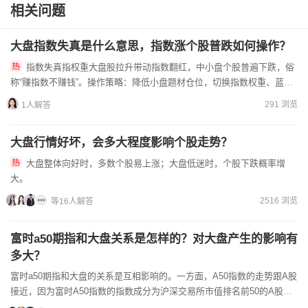
相关问题
大盘指数失真是什么意思，指数涨个股普跌如何操作？
指数失真指权重大盘股拉升带动指数翻红，中小盘个股普遍下跌，俗
称“赚指数不赚钱”。操作策略：降低小盘题材仓位，切换指数权重、蓝筹
防御标的；不盲目跟随指数乐观，减少新开仓；主线不在权重时，...
291 浏览
1人解答
大盘行情好坏，会多大程度影响个股走势？
大盘整体向好时，多数个股易上涨；大盘低迷时，个股下跌概率增
大。
2516 浏览
等16人解答
富时a50期指和大盘关系是怎样的？对大盘产生的影响有
多大？
富时a50期指和大盘的关系是互相影响的。一方面，A50指数的走势跟A股
接近，因为富时A50指数的指数成分为沪深交易所市值排名前50的A股公
司，从市值的角度来说极具代表性，可反...