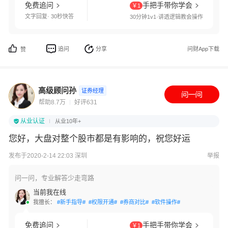
免费追问
手把手带你学会
￥1
文字回复· 30秒快答
30分钟1v1·讲透逻辑教会操作
追问
分享
问财App下载
赞
高级顾问孙
证券经理
帮助8.7万
好评631
从业认证
从业10年+
您好，大盘对整个股市都是有影响的，祝您好运
发布于2020-2-14 22:03 深圳
举报
问一问，专业解答少走弯路
当前我在线
我擅长：
#新手指导#
#权限开通#
#券商对比#
#软件操作#
免费追问
手把手带你学会
￥1