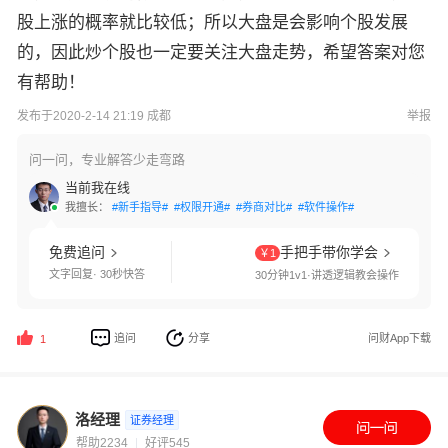
股上涨的概率就比较低；所以大盘是会影响个股发展
的，因此炒个股也一定要关注大盘走势，希望答案对您
有帮助！
发布于2020-2-14 21:19 成都
举报
问一问，专业解答少走弯路
当前我在线
我擅长：
#新手指导#
#权限开通#
#券商对比#
#软件操作#
免费追问
手把手带你学会
￥1
文字回复· 30秒快答
30分钟1v1·讲透逻辑教会操作
追问
分享
问财App下载
1
洛经理
证券经理
帮助2234
好评545