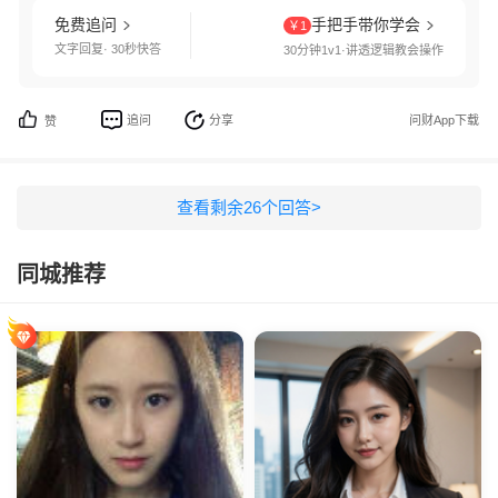
免费追问
手把手带你学会
￥1
文字回复· 30秒快答
30分钟1v1·讲透逻辑教会操作
追问
分享
问财App下载
赞
查看剩余
26
个回答>
同城推荐