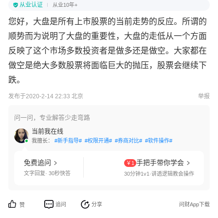
从业认证
从业10年+
您好，大盘是所有上市股票的当前走势的反应。所谓的
顺势而为说明了大盘的重要性，大盘的走低从一个方面
反映了这个市场多数投资者是做多还是做空。大家都在
做空是绝大多数股票将面临巨大的抛压，股票会继续下
跌。
发布于2020-2-14 22:33 北京
举报
问一问，专业解答少走弯路
当前我在线
我擅长：
#新手指导#
#权限开通#
#券商对比#
#软件操作#
免费追问
手把手带你学会
￥1
文字回复· 30秒快答
30分钟1v1·讲透逻辑教会操作
追问
分享
问财App下载
赞