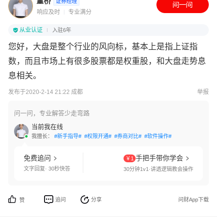
董桥
证券经理
响应及时
专业满分
从业认证
入驻6年
您好，大盘是整个行业的风向标，基本上是指上证指
数，而且市场上有很多股票都是权重股，和大盘走势息
息相关。
发布于2020-2-14 21:22 成都
举报
问一问，专业解答少走弯路
当前我在线
我擅长：
#新手指导#
#权限开通#
#券商对比#
#软件操作#
免费追问
手把手带你学会
￥1
文字回复· 30秒快答
30分钟1v1·讲透逻辑教会操作
追问
分享
问财App下载
赞