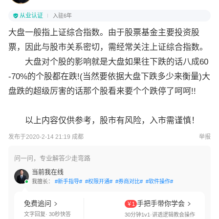
从业认证
入驻6年
大盘一般指上证综合指数。由于股票基金主要投资股
票，因此与股市关系密切，需经常关注上证综合指数。
大盘对个股的影响就是大盘如果往下跌的话八成60
-70%的个股都在跌!(当然要依据大盘下跌多少来衡量)大
盘跌的超级厉害的话那个股看来要个个跌停了呵呵!!
以上内容仅供参考，股市有风险，入市需谨慎！
发布于2020-2-14 21:19 成都
举报
问一问，专业解答少走弯路
当前我在线
我擅长：
#新手指导#
#权限开通#
#券商对比#
#软件操作#
免费追问
手把手带你学会
￥1
文字回复· 30秒快答
30分钟1v1·讲透逻辑教会操作