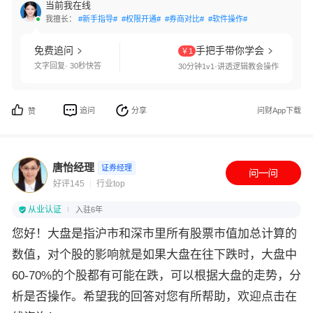
当前我在线
我擅长：
#新手指导#
#权限开通#
#券商对比#
#软件操作#
免费追问
手把手带你学会
￥1
文字回复· 30秒快答
30分钟1v1·讲透逻辑教会操作
追问
分享
问财App下载
赞
唐怡经理
证券经理
好评145
行业top
从业认证
入驻6年
您好！大盘是指沪市和深市里所有股票市值加总计算的
数值，对个股的影响就是如果大盘在往下跌时，大盘中
60-70%的个股都有可能在跌，可以根据大盘的走势，分
析是否操作。希望我的回答对您有所帮助，欢迎点击在