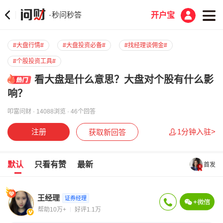
秒问秒答
·
开户宝
#大盘行情#
#大盘投资必备#
#找经理谈佣金#
#个股投资工具#
看大盘是什么意思？大盘对个股有什么影
响？
叩富问财 · 14088浏览 · 46个回答
注册
1分钟入驻>
获取新回答
默认
只看有赞
最新
首发
王经理
证券经理
帮助10万+
好评1.1万