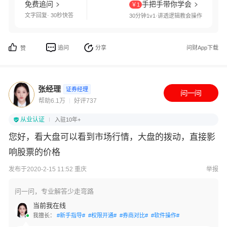
免费追问
手把手带你学会
￥1
文字回复· 30秒快答
30分钟1v1·讲透逻辑教会操作
追问
分享
问财App下载
赞
张经理
证券经理
帮助6.1万
好评737
从业认证
入驻10年+
您好，看大盘可以看到市场行情，大盘的拨动，直接影
响股票的价格
发布于2020-2-15 11:52 重庆
举报
问一问，专业解答少走弯路
当前我在线
我擅长：
#新手指导#
#权限开通#
#券商对比#
#软件操作#