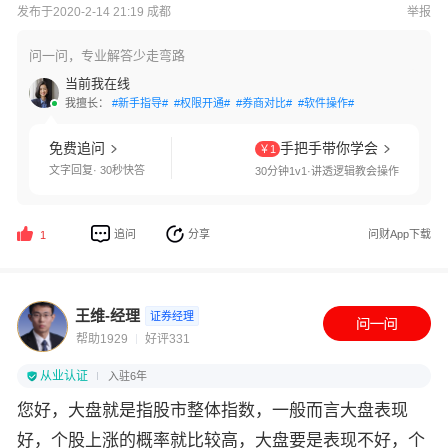
发布于2020-2-14 21:19 成都
举报
问一问，专业解答少走弯路
当前我在线
我擅长：
#新手指导#
#权限开通#
#券商对比#
#软件操作#
免费追问
手把手带你学会
￥1
文字回复· 30秒快答
30分钟1v1·讲透逻辑教会操作
追问
分享
问财App下载
1
王维-经理
证券经理
帮助1929
好评331
从业认证
入驻6年
您好，大盘就是指股市整体指数，一般而言大盘表现
好，个股上涨的概率就比较高，大盘要是表现不好，个