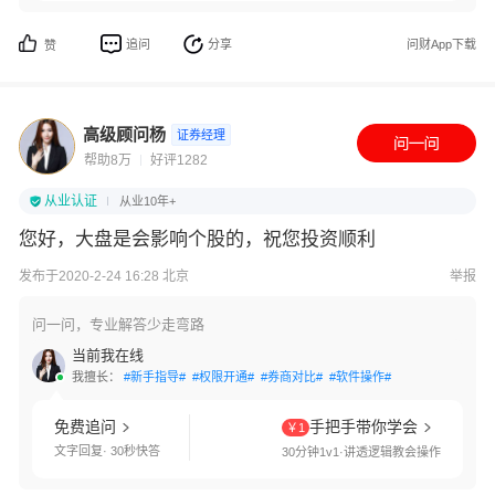
追问
分享
问财App下载
赞
高级顾问杨
证券经理
帮助8万
好评1282
从业认证
从业10年+
您好，大盘是会影响个股的，祝您投资顺利
发布于2020-2-24 16:28 北京
举报
问一问，专业解答少走弯路
当前我在线
我擅长：
#新手指导#
#权限开通#
#券商对比#
#软件操作#
免费追问
手把手带你学会
￥1
文字回复· 30秒快答
30分钟1v1·讲透逻辑教会操作