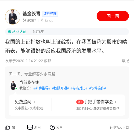
基金长青
证券经理
好评267
行业top
从业认证
入驻6年
我国的上证指数也叫上证综指，在我国被称为股市的晴
雨表，能够很好的反应我国经济的发展水平。
发布于2020-2-14 21:22 成都
举报
问一问，专业解答少走弯路
当前我在线
我擅长：
#新手指导#
#权限开通#
#券商对比#
#软件操作#
免费追问
手把手带你学会
￥1
文字回复· 30秒快答
30分钟1v1·讲透逻辑教会操作
追问
分享
问财App下载
赞