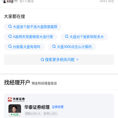
3043 浏览
等7人解答
大家都在搜
大盘涨个股不涨大盘跌跟着跌
A股明天将要继续大涨行情
大盘对个股影响有多大
炒股看大盘有用吗
大盘3000点怎么计算的
拉升前的洗盘试盘6个特征
和大盘反着走的股票好吗
搜索更多相关问题
大盘股上涨意味着什么
什么叫大盘股?
中国十大良心股票
找经理开户
佣金和经理直接谈
华泰证券经理
证券经理
帮助10万+人
好评4.1万+
在线