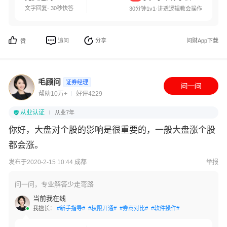
文字回复· 30秒快答
30分钟1v1·讲透逻辑教会操作
追问
分享
问财App下载
赞
毛顾问
证券经理
帮助10万+
好评4229
从业认证
从业7年
你好，大盘对个股的影响是很重要的，一般大盘涨个股
都会涨。
发布于2020-2-15 10:44 成都
举报
问一问，专业解答少走弯路
当前我在线
我擅长：
#新手指导#
#权限开通#
#券商对比#
#软件操作#