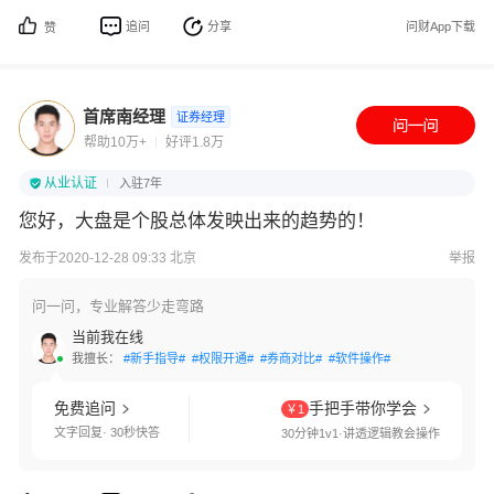
追问
分享
问财App下载
赞
首席南经理
证券经理
帮助10万+
好评1.8万
从业认证
入驻7年
您好，大盘是个股总体发映出来的趋势的！
发布于2020-12-28 09:33 北京
举报
问一问，专业解答少走弯路
当前我在线
我擅长：
#新手指导#
#权限开通#
#券商对比#
#软件操作#
免费追问
手把手带你学会
￥1
文字回复· 30秒快答
30分钟1v1·讲透逻辑教会操作