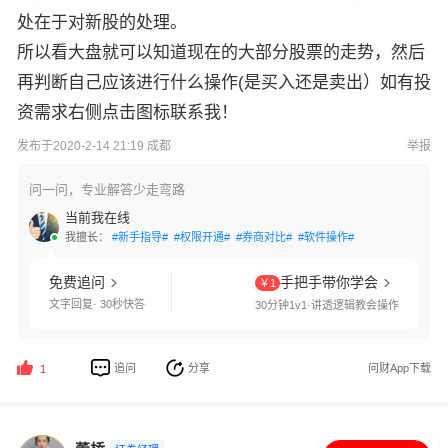
处在于对新股的处理。
所以看大盘就可以知道现在的大部分股票的走势，然后
再判断自己应该进行什么操作(是买入还是卖出）如有投
资需求右侧点击图标联系我！
发布于2020-2-14 21:19 成都
举报
问一问，专业解答少走弯路
当前我在线
我擅长：
#新手指导#
#权限开通#
#券商对比#
#软件操作#
免费追问
手把手带你学会
￥1
文字回复· 30秒快答
30分钟1v1·讲透逻辑教会操作
追问
分享
问财App下载
1