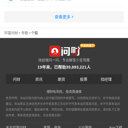
查看更多
叩富问财
>
专题
>
个股
找经理问一问，专业解答少走弯路
19年来，已帮助39,893,221人
|
|
|
|
问财
资讯
期货
股票
找经理
理财有风险，投资需谨慎
免责声明：本站问答内容均由入驻叩富问财的作者撰写，仅供网友交流学习，并不构成买卖
建议。本站核实主体信息并允许作者发表之言论并不代表本站同意其内容，亦不代表本站对
该信息内容予以核实，据此操作者，风险自担。同时提醒网友提高风险意识，请勿私下汇款
给作者，避免造成金钱损失。
点击查看全部>
关于叩富问财
客服
商务
公众服务
App下载
|