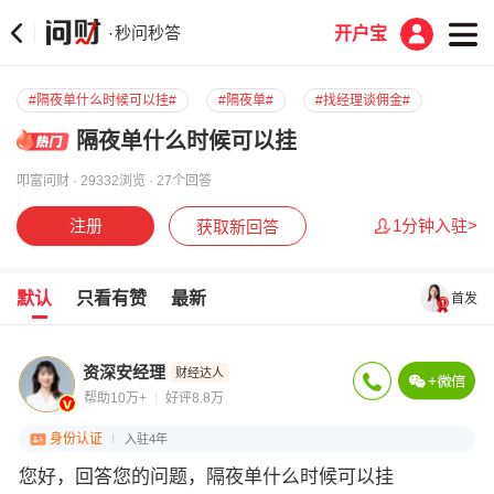
秒问秒答
·
开户宝
#隔夜单什么时候可以挂#
#隔夜单#
#找经理谈佣金#
隔夜单什么时候可以挂
叩富问财 · 29332浏览 · 27个回答
注册
1分钟入驻>
获取新回答
默认
只看有赞
最新
首发
资深安经理
财经达人
帮助10万+
好评8.8万
身份认证
入驻4年
您好，回答您的问题，隔夜单什么时候可以挂