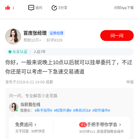
3
追问
分享
问财App下载
1
首席张经理
证券经理
帮助10万+
好评9326
从业认证
入驻7年
你好，一般来说晚上10点以后就可以挂单委托了，不过
你还是可以考虑一下急速交易通道
发布于2019-8-21 14:09 成都
举报
问一问，专业解答少走弯路
当前我在线
我擅长：
#新手指导#
#权限开通#
#券商对比#
#软件操作#
免费追问
手把手带你学会
￥1
文字回复· 30秒快答
30分钟1v1·讲透逻辑教会操作