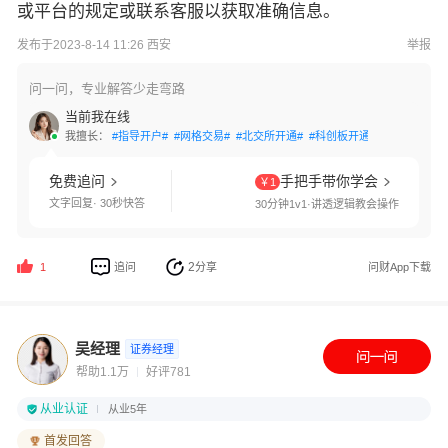
或平台的规定或联系客服以获取准确信息。
发布于2023-8-14 11:26 西安
举报
问一问，专业解答少走弯路
当前我在线
我擅长：
#指导开户#
#网格交易#
#北交所开通#
#科创板开通#
#创业板开通
免费追问
手把手带你学会
￥1
文字回复· 30秒快答
30分钟1v1·讲透逻辑教会操作
2
追问
分享
问财App下载
1
吴经理
证券经理
帮助1.1万
好评781
从业认证
从业5年
首发回答