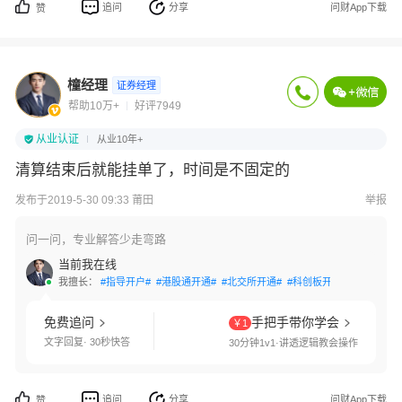
追问
分享
问财App下载
赞
橦经理
证券经理
帮助10万+
好评7949
从业认证
从业10年+
清算结束后就能挂单了，时间是不固定的
发布于2019-5-30 09:33 莆田
举报
问一问，专业解答少走弯路
当前我在线
我擅长：
#指导开户#
#港股通开通#
#北交所开通#
#科创板开通#
#创业板开
免费追问
手把手带你学会
￥1
文字回复· 30秒快答
30分钟1v1·讲透逻辑教会操作
追问
分享
问财App下载
赞