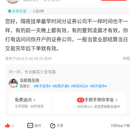
帮助5.4万
好评1415
从业认证
入驻8年
您好，隔夜挂单最早时间分证券公司不一样时间也不一
样，有的前一天晚上都有效，有的要到凌晨才有效，你
打电话问问你开户的证券公司，一般当营业部结算当日
交易完毕后下单就有效。
发布于2019-5-30 09:25 杭州
举报
问一问，专业解答少走弯路
当前我在线
我擅长：
#新手指导#
#权限开通#
#券商对比#
#软件操作#
免费追问
手把手带你学会
￥1
文字回复· 30秒快答
30分钟1v1·讲透逻辑教会操作
追问
分享
问财App下载
1