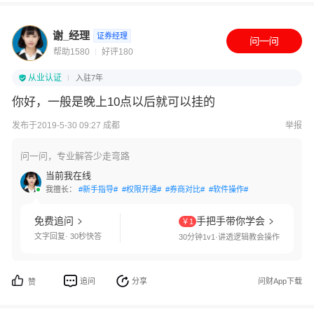
谢_经理
证券经理
帮助1580
好评180
从业认证
入驻7年
你好，一般是晚上10点以后就可以挂的
发布于2019-5-30 09:27 成都
举报
问一问，专业解答少走弯路
当前我在线
我擅长：
#新手指导#
#权限开通#
#券商对比#
#软件操作#
免费追问
手把手带你学会
￥1
文字回复· 30秒快答
30分钟1v1·讲透逻辑教会操作
追问
分享
问财App下载
赞