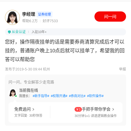
李经理
证券经理
帮助6.2万
好评7533
从业认证
入驻10年+
您好，操作隔夜挂单的话是需要券商清算完成后才可以
挂的，普通账户晚上10点后就可以挂单了，希望我的回
答可以帮助您
发布于2019-5-30 09:44 杭州
举报
问一问，专业解答少走弯路
当前我在线
我擅长：
#新手指导#
#权限开通#
#券商对比#
#软件操作#
免费追问
手把手带你学会
￥1
文字回复· 30秒快答
30分钟1v1·讲透逻辑教会操作