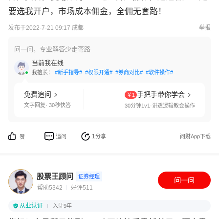
要选我开户，市场成本佣金，全佣无套路！
发布于2022-7-21 09:17 成都
举报
问一问，专业解答少走弯路
当前我在线
我擅长：
#新手指导#
#权限开通#
#券商对比#
#软件操作#
免费追问
手把手带你学会
￥1
文字回复· 30秒快答
30分钟1v1·讲透逻辑教会操作
1
追问
分享
问财App下载
赞
股票王顾问
证券经理
帮助5342
好评511
从业认证
入驻9年