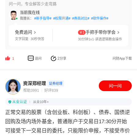
问一问，专业解答少走弯路
当前我在线
我擅长：
#新手指导#
#权限开通#
#券商对比#
#软件操作#
免费追问
手把手带你学会
￥1
文字回复· 30秒快答
30分钟1v1·讲透逻辑教会操作
2
追问
分享
问财App下载
1
资深郑经理
证券经理
帮助3991
好评839
从业认证
从业10年+
正常交易的股票（含创业板、科创板）、债券、国债逆
回购及场内场外基金，普通账户于交易日17:30分开始
可接受下一交易日的委托，只能限价申报，不接受市价