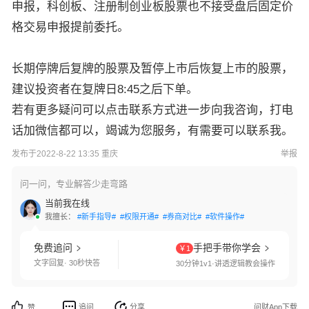
申报，科创板、注册制创业板股票也不接受盘后固定价
格交易申报提前委托。
长期停牌后复牌的股票及暂停上市后恢复上市的股票，
建议投资者在复牌日8:45之后下单。
若有更多疑问可以点击联系方式进一步向我咨询，打电
话加微信都可以，竭诚为您服务，有需要可以联系我。
发布于2022-8-22 13:35 重庆
举报
问一问，专业解答少走弯路
当前我在线
我擅长：
#新手指导#
#权限开通#
#券商对比#
#软件操作#
免费追问
手把手带你学会
￥1
文字回复· 30秒快答
30分钟1v1·讲透逻辑教会操作
追问
分享
问财App下载
赞