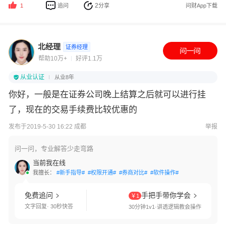
2
追问
分享
问财App下载
1
北经理
证券经理
帮助10万+
好评1.1万
从业认证
从业8年
你好，一般是在证券公司晚上结算之后就可以进行挂
了，现在的交易手续费比较优惠的
发布于2019-5-30 16:22 成都
举报
问一问，专业解答少走弯路
当前我在线
我擅长：
#新手指导#
#权限开通#
#券商对比#
#软件操作#
免费追问
手把手带你学会
￥1
文字回复· 30秒快答
30分钟1v1·讲透逻辑教会操作