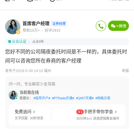
首席客户经理
证券经理
帮助10万+
好评2915
从业认证
从业9年
您好不同的公司隔夜委托时间是不一样的，具体委托时
间可以咨询您所在券商的客户经理
发布于2019-5-30 14:10 福州
举报
问一问，专业解答少走弯路
当前我在线
我擅长：
#指导开户#
#PTRade开通#
#QMT开通#
#网格交易#
#国债逆回购#
免费追问
手把手带你学会
￥1
文字回复· 30秒快答
30分钟1v1·讲透逻辑教会操作