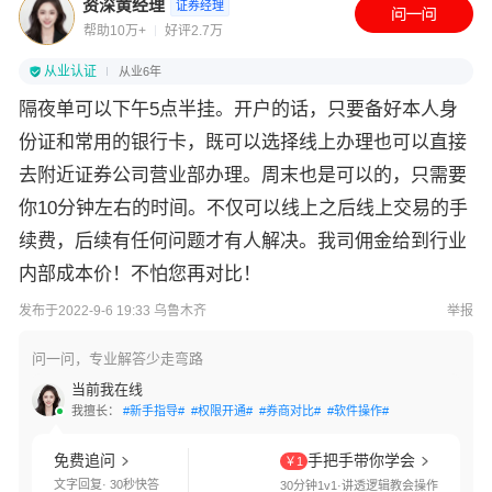
资深黄经理
证券经理
帮助10万+
好评2.7万
从业认证
从业6年
隔夜单可以下午5点半挂。开户的话，只要备好本人身
份证和常用的银行卡，既可以选择线上办理也可以直接
去附近证券公司营业部办理。周末也是可以的，只需要
你10分钟左右的时间。不仅可以线上之后线上交易的手
续费，后续有任何问题才有人解决。我司佣金给到行业
内部成本价！不怕您再对比！
发布于2022-9-6 19:33 乌鲁木齐
举报
问一问，专业解答少走弯路
当前我在线
我擅长：
#新手指导#
#权限开通#
#券商对比#
#软件操作#
免费追问
手把手带你学会
￥1
文字回复· 30秒快答
30分钟1v1·讲透逻辑教会操作