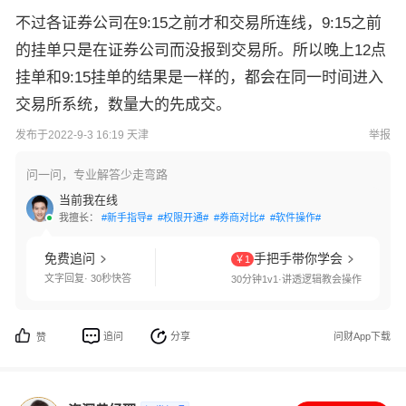
不过各证券公司在9:15之前才和交易所连线，9:15之前
的挂单只是在证券公司而没报到交易所。所以晚上12点
挂单和9:15挂单的结果是一样的，都会在同一时间进入
交易所系统，数量大的先成交。
发布于2022-9-3 16:19 天津
举报
问一问，专业解答少走弯路
当前我在线
我擅长：
#新手指导#
#权限开通#
#券商对比#
#软件操作#
免费追问
手把手带你学会
￥1
文字回复· 30秒快答
30分钟1v1·讲透逻辑教会操作
追问
分享
问财App下载
赞