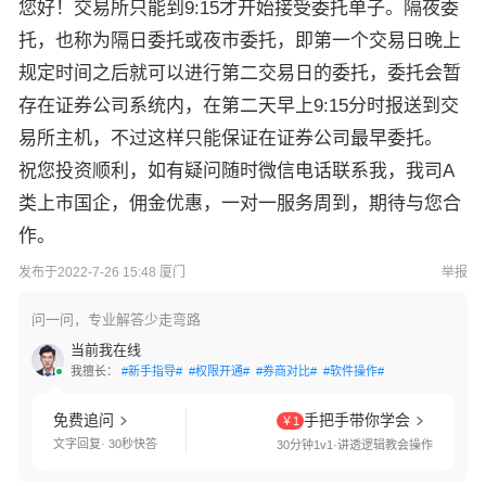
您好！交易所只能到9:15才开始接受委托单子。隔夜委
托，也称为隔日委托或夜市委托，即第一个交易日晚上
规定时间之后就可以进行第二交易日的委托，委托会暂
存在证券公司系统内，在第二天早上9:15分时报送到交
易所主机，不过这样只能保证在证券公司最早委托。
祝您投资顺利，如有疑问随时微信电话联系我，我司A
类上市国企，佣金优惠，一对一服务周到，期待与您合
作。
发布于2022-7-26 15:48 厦门
举报
问一问，专业解答少走弯路
当前我在线
我擅长：
#新手指导#
#权限开通#
#券商对比#
#软件操作#
免费追问
手把手带你学会
￥1
文字回复· 30秒快答
30分钟1v1·讲透逻辑教会操作