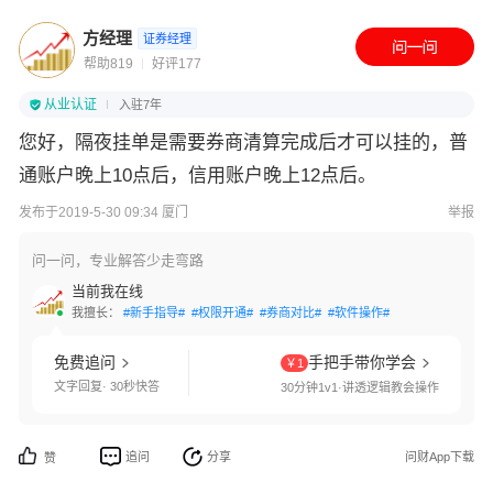
方经理
证券经理
帮助819
好评177
从业认证
入驻7年
您好，隔夜挂单是需要券商清算完成后才可以挂的，普
通账户晚上10点后，信用账户晚上12点后。
发布于2019-5-30 09:34 厦门
举报
问一问，专业解答少走弯路
当前我在线
我擅长：
#新手指导#
#权限开通#
#券商对比#
#软件操作#
免费追问
手把手带你学会
￥1
文字回复· 30秒快答
30分钟1v1·讲透逻辑教会操作
追问
分享
问财App下载
赞