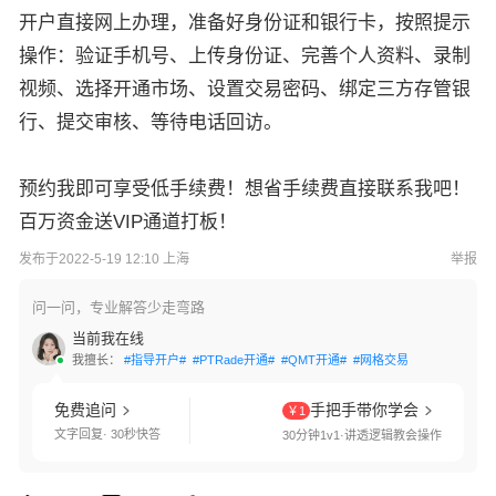
开户直接网上办理，准备好身份证和银行卡，按照提示
操作：验证手机号、上传身份证、完善个人资料、录制
视频、选择开通市场、设置交易密码、绑定三方存管银
行、提交审核、等待电话回访。
预约我即可享受低手续费！想省手续费直接联系我吧！
百万资金送VIP通道打板！
发布于2022-5-19 12:10 上海
举报
问一问，专业解答少走弯路
当前我在线
我擅长：
#指导开户#
#PTRade开通#
#QMT开通#
#网格交易#
#港股通开通#
免费追问
手把手带你学会
￥1
文字回复· 30秒快答
30分钟1v1·讲透逻辑教会操作