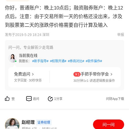
你好，普通账户：晚上10点后；融资融券账户：晚上12
点后。注意：由于交易所新一天的价格还没出来，涉及
到股票第二天的涨跌停价格需要自行计算及输入
发布于2019-5-29 18:24 深圳
举报
问一问，专业解答少走弯路
当前我在线
我擅长：
#新手指导#
#权限开通#
#券商对比#
#软件操作#
免费追问
手把手带你学会
￥1
文字回复· 30秒快答
30分钟1v1·讲透逻辑教会操作
1
追问
分享
问财App下载
赞
赵经理
证券经理