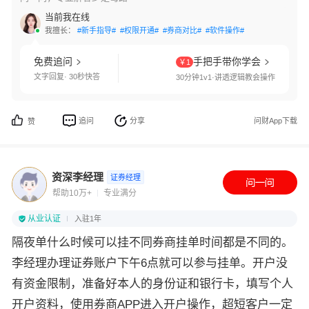
当前我在线
我擅长：
#新手指导#
#权限开通#
#券商对比#
#软件操作#
免费追问
手把手带你学会
￥1
文字回复· 30秒快答
30分钟1v1·讲透逻辑教会操作
追问
分享
问财App下载
赞
资深李经理
证券经理
帮助10万+
专业满分
从业认证
入驻1年
隔夜单什么时候可以挂不同券商挂单时间都是不同的。
李经理办理证券账户下午6点就可以参与挂单。开户没
有资金限制，准备好本人的身份证和银行卡，填写个人
开户资料，使用券商APP进入开户操作，超短客户一定