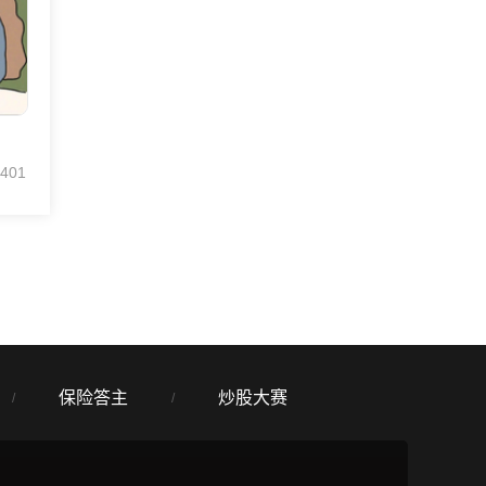
401
保险答主
炒股大赛
/
/