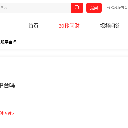
提问
模拟炒股有奖
首页
30秒问财
视频问答
正规平台吗
平台吗
分钟入驻>