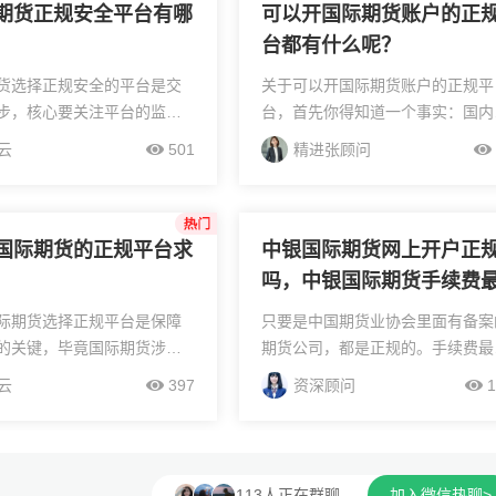
期货正规安全平台有哪
可以开国际期货账户的正
台都有什么呢？
货选择正规安全的平台是交
关于可以开国际期货账户的正规平
步，核心要关注平台的监管
台，首先你得知道一个事实：国内
金安全保障、交易工具体验
有任何一家拥有“国内官方牌照”的
云
501
精进张顾问
响应速度。毕竟国际期货市
可以做国际期货，因为国内压根没
，只有合规的平台才能确保
批准过这项业务。所以，如果你还
全，避免遭遇假...
找“国内正规”的平台，...
国际期货的正规平台求
中银国际期货网上开户正
吗，中银国际期货手续费
是多少？有人知道吗？
际期货选择正规平台是保障
只要是中国期货业协会里面有备案
的关键，毕竟国际期货涉及
期货公司，都是正规的。手续费最
，资金安全和合规性必须放
惠的话，应该跟其他公司差不多，
云
397
资深顾问
1
建议大家优先选择受权威监
可以多对比一下哟，选一个手续费
如香港金银业贸易场、
低服务更好的办理开户，一对一指
IC等）监管的平...
你办理，绝对不...
113人正在群聊
加入微信热聊>