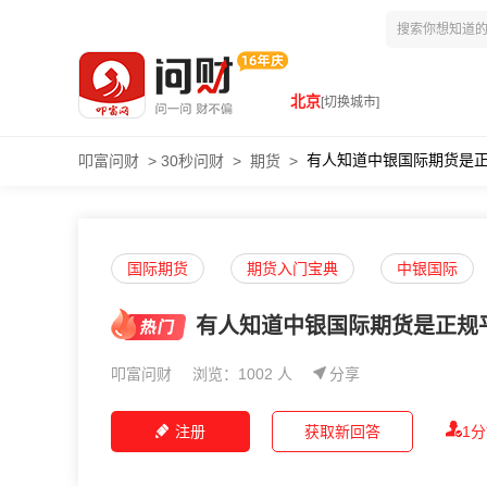
北京
[切换城市]
有人知道中银国际期货是
叩富问财
>
30秒问财
>
期货
>
国际期货
期货入门宝典
中银国际
有人知道中银国际期货是正规
叩富问财
浏览：1002 人
分享
注册
获取新回答
1