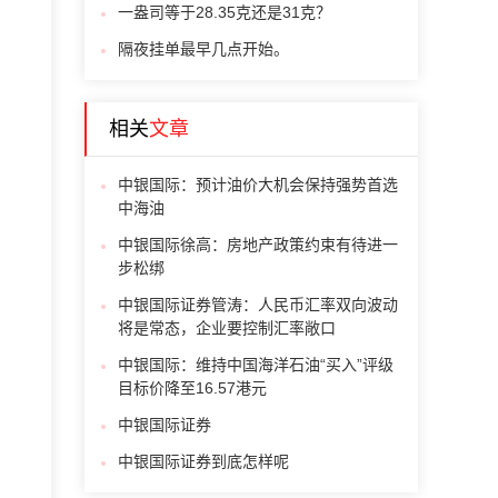
一盎司等于28.35克还是31克？
隔夜挂单最早几点开始。
相关
文章
中银国际：预计油价大机会保持强势首选
中海油
中银国际徐高：房地产政策约束有待进一
步松绑
中银国际证券管涛：人民币汇率双向波动
将是常态，企业要控制汇率敞口
中银国际：维持中国海洋石油“买入”评级
目标价降至16.57港元
中银国际证券
中银国际证券到底怎样呢