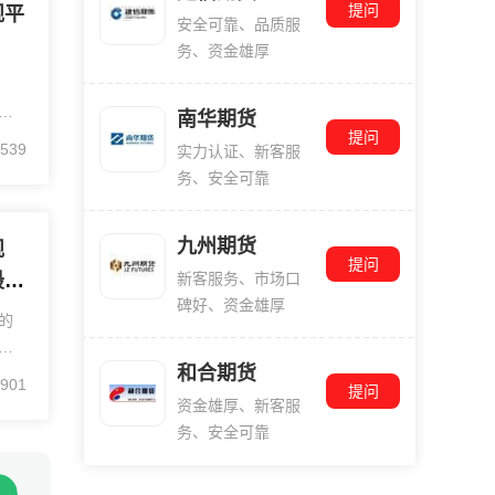
提问
规平
安全可靠、品质服
务、资金雄厚
没
南华期货
提问
平台
539
实力认证、新客服
有
务、安全可靠
在
九州期货
规
提问
新客服务、市场口
最低
碑好、资金雄厚
的
优
和合期货
您
901
提问
更
资金雄厚、新客服
导
务、安全可靠