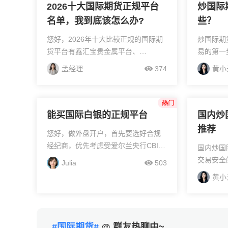
2026十大国际期货正规平台
炒国际
名单，我到底该怎么办?
些？
您好，2026年十大比较正规的国际期
炒国际期
货平台有鑫汇宝贵金属平台、
易的第一
TMGM、浦汇FxPro、ec平台、澳洲
资质、资
孟经理
374
黄小
百汇、德璞资本、XM、金荣中国、万
以及客服
洲金业、爱华。这些平台在监管资
场波动大
质、交易成本、服务...
你的资金安
能买国际白银的正规平台
国内炒
推荐
您好，做外盘开户，首先要选好合规
经纪商，优先考虑受爱尔兰央行CBI、
国内炒国
英国FCA、美国NFA、澳大利亚ASIC
交易安全
Julia
503
等权威机构监管的平台，并通过监管
跨境交易
黄小
官网查验牌照真伪。其次，备好开户
在首位。
资料，如身份...
管机构（
FCA、AS
#国际期货#
@ 群友热聊中~