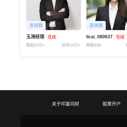
咨询我
咨询我
玉涛经理
licai_080637
在线
在线
帮助10万+
好评10万+
帮助528
关于叩富问财
股票开户
/