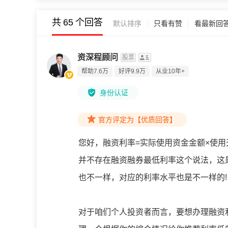
共
65
个回答
|
|
默认排序
只看有赞
看最新回
资深程顾问
股票
帮助7.6万
好评9.9万
从业10年+
身份认证
官方评定为【优质回答】
您好，融资利率=实际使用资金金额×使用天
并不存在融资融券最低利率这个说法，这
也不一样，对应的利率水平也是不一样的!
对于咱们个人投资者而言，要想办理融资