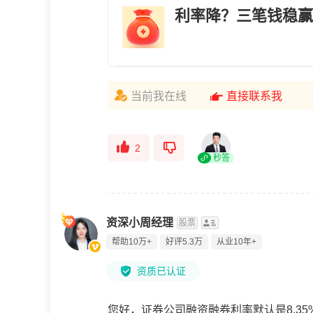
利率降？三笔钱稳赢
当前我在线
直接联系我
2
秒答
资深小周经理
股票
帮助10万+
好评5.3万
从业10年+
资质已认证
您好，证券公司融资融券利率默认是8.3