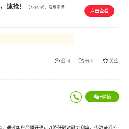
，速抢！
分散存钱，降息不慌
点击查看
追问
分享
关注
+微信
5%，通过客户经理开通可以降低融资融券利率，少数证券公