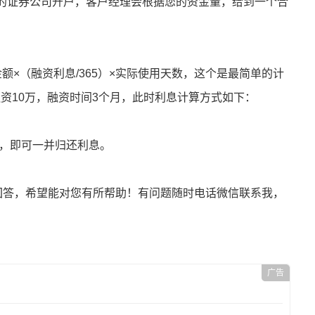
的证券公司开户，客户经理会根据您的资金量，给到一个合
额×（融资利息/365）×实际使用天数，这个是最简单的计
资10万，融资时间3个月，此时利息计算方式如下：
候，即可一并归还利息。
及回答，希望能对您有所帮助！有问题随时电话微信联系我，
广告