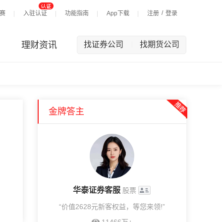
/
赛
入驻认证
功能指南
App下载
注册
登录
理财资讯
找证券公司
找期货公司
|
金牌答主
华泰证券客服
股票
“价值2628元新客权益，等您来领!”