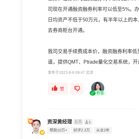
司现在开通融资融券利率可以低至5%。
日均资产不低于50万元，有半年以上的
去券商柜台开通。
我司交易手续费成本价，融资融券利率低至5
道，提供QMT、Ptrade量化交易系统，
发布于2023-8-8 09:47 北京
赞
秒答
资深黄经理
股票
帮助10万+
好评2.3万
从业3年