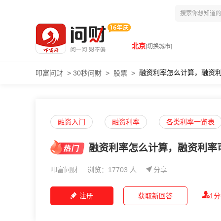
北京
[切换城市]
融资利率怎么计算，融资
叩富问财
>
30秒问财
>
股票
>
融资入门
融资利率
各类利率一览表
融资利率怎么计算，融资利率
叩富问财
浏览：17703 人
分享
注册
获取新回答
1