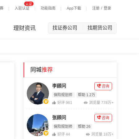
/
赛
入驻认证
功能指南
App下载
注册
登录
理财资讯
找证券公司
找期货公司
|
同城
推荐
李顾问
咨询
保险规划师
帮助 1.2万
好评 961
浏览量 778万+
张顾问
咨询
保险规划师
帮助 26
好评 44
浏览量 18万+