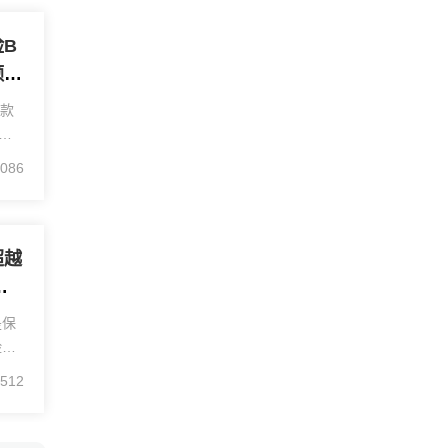
B
额是
？
这款
计
额
086
可
保
超越
证
？
是保
险将
续保
512
会因
续