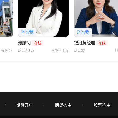
咨询我
咨询我
张顾问
银河黄经理
在线
在线
好评44
帮助2.3万
好评4.1万
帮助32
好
期货开户
期货答主
股票答主
/
/
/