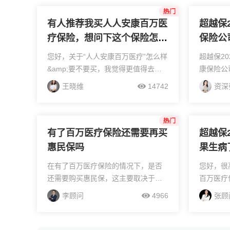
有人推荐我买人人安康百万医
超越保
疗保险，想问下这个保险怎么
保险公
样？合算吗？
样？
您好，关于“人人安康百万医疗”怎么样
超越保2
&amp;要不要买，我觉得更值得去关
康保险公
注另外一个问题，百万医疗怎么搭配
+性价比
王晓维
14742
资深
利用才更好。“人人安康”是款百万医
上市以来
疗，和每家公司的百万医疗一样...
席之地，
二的！...
有了百万医疗保险还需要再买
超越保
惠民保吗
果生病
在有了百万医疗保险的情况下，是否
您好，很
还需要购买惠民保，这主要取决于个
百万医疗
人的经济状况、健康需求以及对保险
假如是保
李顾问
4966
张顾
保障的全面性要求。以下是对这一问
保证续保
题的详细分析：✅如果还有不懂，可以
第二年也
加我微信咨询。一、百万...
续保期间过