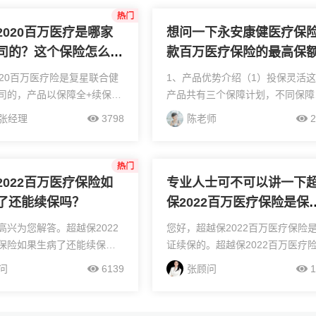
2020百万医疗是哪家
想问一下永安康健医疗保险
司的？这个保险怎么
款百万医疗保险的最高保
多少？买这个保险划算吗
020百万医疗险是复星联合健
1、产品优势介绍（1）投保灵活
司的，产品以保障全+续保优
产品共有三个保障计划，不同保障
高+高端就医体验等著称！自
划的保障内容是相同的，但是保障
张经理
3798
陈老师
2
就一直在医疗险市场占有一
度不同，且价格也不一样，投保人
同时客户好评度也是数一数
以根据自己的保障需求来选择，投
灵活。（2）...
2022百万医疗保险如
专业人士可不可以讲一下
了还能续保吗？
保2022百万医疗保险是保
续保吗？可以保证几年呢
高兴为您解答。超越保2022
您好，超越保2022百万医疗保险
保险如果生病了还能续保。
证续保的。超越保2022百万医疗
证续保的百万医疗险，那在
保证续保6年写入合同，最高可以
问
6139
张顾问
1
期间，就算被保险人生病，
到100周岁，保证续保期间内，不
还可以无条件续保。但保证
为健康状况或是发生过理赔而拒绝
了，则还要...
保，也不会...