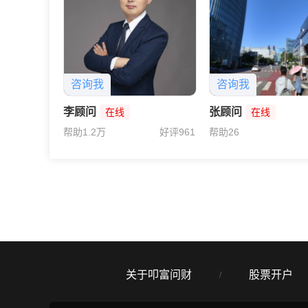
咨询我
咨询我
李顾问
张顾问
在线
在线
帮助1.2万
好评961
帮助26
关于叩富问财
股票开户
/