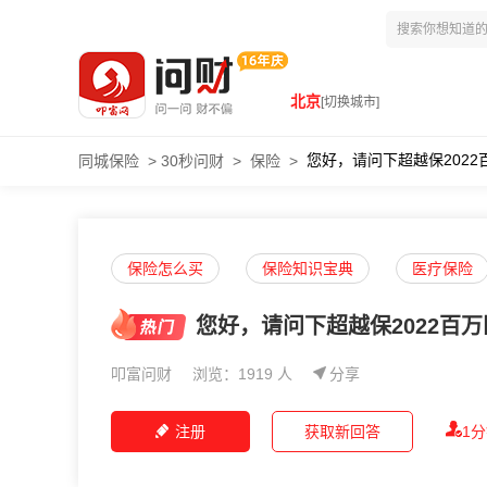
北京
[切换城市]
您好，请问下超越保202
同城保险
>
30秒问财
>
保险
>
保险怎么买
保险知识宝典
医疗保险
您好，请问下超越保2022百
叩富问财
浏览：1919 人
分享
注册
获取新回答
1