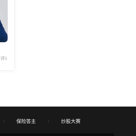
评1
保险答主
炒股大赛
/
/