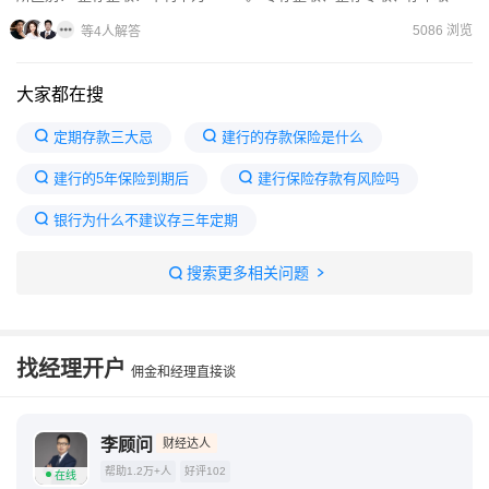
息：年利率为0.85%。需注意，上述利率为挂牌利...
5086 浏览
等4人解答
大家都在搜
定期存款三大忌
建行的存款保险是什么
建行的5年保险到期后
建行保险存款有风险吗
银行为什么不建议存三年定期
一年一万交5年最聪明的存钱法
建行推出的保险存款
搜索更多相关问题
建行定期存款安全吗
保险一年存一万连续存五年
建行保险存款5年靠谱吗
找经理开户
佣金和经理直接谈
李顾问
财经达人
帮助1.2万+人
好评102
在线