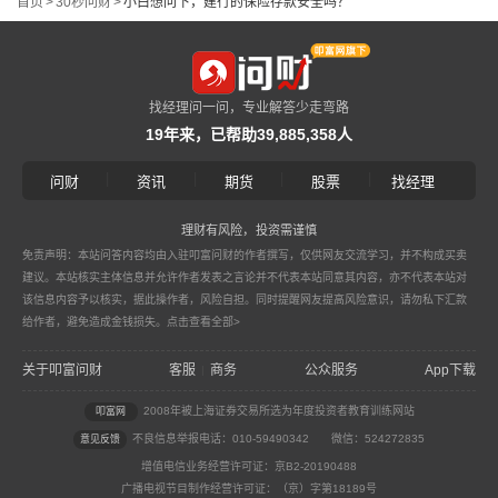
首页
>
30秒问财
>
小白想问下，建行的保险存款安全吗？
找经理问一问，专业解答少走弯路
19年来，已帮助39,885,358人
|
|
|
|
问财
资讯
期货
股票
找经理
理财有风险，投资需谨慎
免责声明：本站问答内容均由入驻叩富问财的作者撰写，仅供网友交流学习，并不构成买卖
建议。本站核实主体信息并允许作者发表之言论并不代表本站同意其内容，亦不代表本站对
该信息内容予以核实，据此操作者，风险自担。同时提醒网友提高风险意识，请勿私下汇款
给作者，避免造成金钱损失。
点击查看全部>
关于叩富问财
客服
商务
公众服务
App下载
|
2008年被上海证券交易所选为年度投资者教育训练网站
叩富网
不良信息举报电话：010-59490342
微信：524272835
意见反馈
增值电信业务经营许可证：京B2-20190488
广播电视节目制作经营许可证：（京）字第18189号