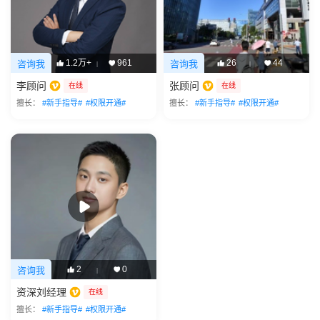
1.2万+
961
26
44
咨询我
咨询我
|
|
李顾问
张顾问
在线
在线
擅长：
#新手指导#
#权限开通#
擅长：
#新手指导#
#权限开通#
2
0
咨询我
|
资深刘经理
在线
擅长：
#新手指导#
#权限开通#