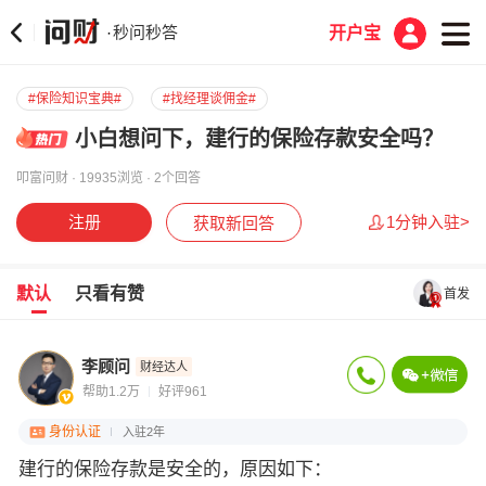
秒问秒答
·
开户宝
#保险知识宝典#
#找经理谈佣金#
小白想问下，建行的保险存款安全吗？
叩富问财 · 19935浏览 · 2个回答
注册
1分钟入驻>
获取新回答
默认
只看有赞
首发
李顾问
财经达人
帮助1.2万
好评961
身份认证
入驻2年
建行的保险存款是安全的，原因如下：