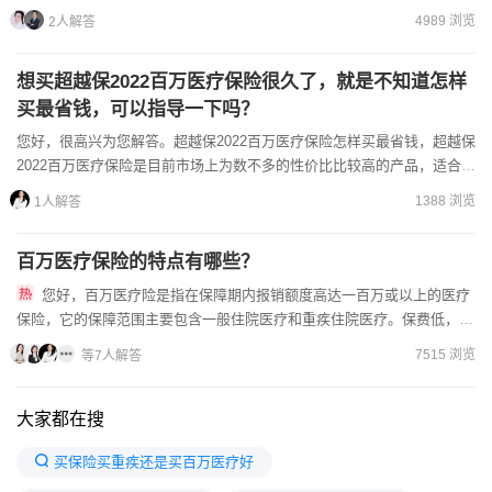
一问题的详细分析：✅如果还有不懂，可以加我微信咨询。一、百万...
4989 浏览
2人解答
想买超越保2022百万医疗保险很久了，就是不知道怎样
买最省钱，可以指导一下吗？
您好，很高兴为您解答。超越保2022百万医疗保险怎样买最省钱，超越保
2022百万医疗保险是目前市场上为数不多的性价比比较高的产品，适合有
理财规划的年轻人和有备老养老需求的人群，额度可以...
1388 浏览
1人解答
百万医疗保险的特点有哪些？
您好，百万医疗险是指在保障期内报销额度高达一百万或以上的医疗
保险，它的保障范围主要包含一般住院医疗和重疾住院医疗。保费低，保
额高在杠杆率这一点上，百万医疗险体现的淋漓尽致，保...
7515 浏览
等7人解答
大家都在搜
买保险买重疾还是买百万医疗好