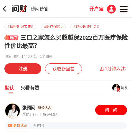
秒问秒答
·
开户宝
#保险知识宝典#
#医疗保险#
#找经理谈佣金#
三口之家怎么买超越保2022百万医疗保险
性价比最高？
叩富问财 · 1440浏览 · 1个回答
注册
1分钟入驻>
获取新回答
默认
只看有赞
首发
张顾问
财经达人
帮助2.3万
好评4.8万
身份认证
入驻5年