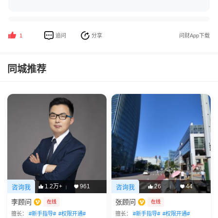
追问
分享
问财App下载
1
同城推荐
1.2万+
961
26
44
咨询我
咨询我
|
|
李顾问
张顾问
在线
在线
擅长：
#新手指导#
#权限开通#
擅长：
#新手指导#
#权限开通#