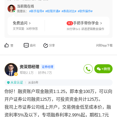
当前我在线
我擅长：
#新手指导#
#权限开通#
#券商对比#
#软件操作#
免费追问
手把手带你学会
￥1
文字回复· 30秒快答
30分钟1v1·讲透逻辑教会操作
追问
分享
问财App下载
赞
资深郑经理
证券经理
帮助2.1万
好评6.7万
从业认证
从业5年
你好！融资账户现金融资1:1.25，即本金100万，可以向
开户证券公司融资125万，可投资资金共计125万。
我司上市证券公司线上开户，交易佣金低至成本价，融
资利率5%及以下，专项融券利率2.99%起，期权1.7元