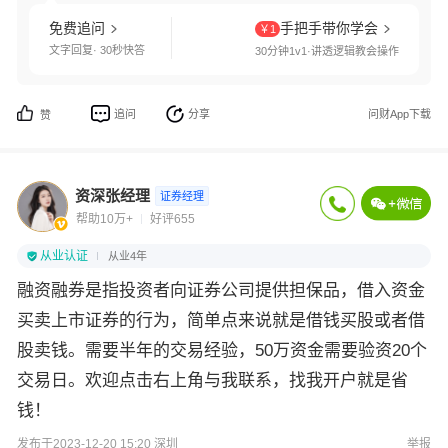
免费追问
手把手带你学会
￥1
文字回复· 30秒快答
30分钟1v1·讲透逻辑教会操作
追问
分享
问财App下载
赞
资深张经理
证券经理
帮助10万+
好评655
从业认证
从业4年
融资融券是指投资者向证券公司提供担保品，借入资金
买卖上市证券的行为，简单点来说就是借钱买股或者借
股卖钱。需要半年的交易经验，50万资金需要验资20个
交易日。欢迎点击右上角与我联系，找我开户就是省
钱！
发布于2023-12-20 15:20 深圳
举报