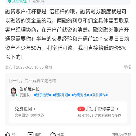
从业认证
从业8年
融资账户杠杆都是1倍杠杆的哦，融资融券额度就是可
以融资的资金量的哦，两融的利息和佣金具体需要联系
客户经理协商，在开户前就咨询清楚。融资融券账户开
通是需要你有半年的交易经验和开通前20个交易日日均
资产不少与50万，利率皆可谈，我司直接给低的价5%
以下的！
发布于2023-3-15 10:35 泉州
举报
问一问，专业解答少走弯路
当前我在线
我擅长：
#新手指导#
#权限开通#
#券商对比#
#软件操作#
免费追问
手把手带你学会
￥1
文字回复· 30秒快答
30分钟1v1·讲透逻辑教会操作
追问
分享
问财App下载
赞