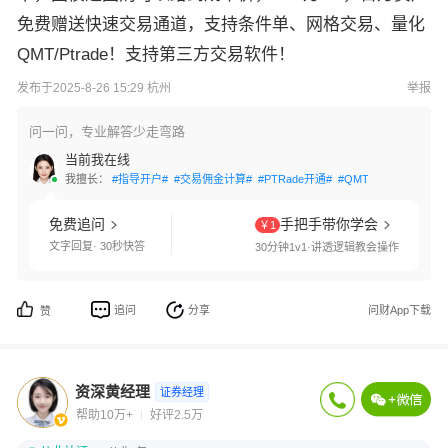
免费赠送快速交易通道，支持条件单、网格交易、量化
QMT/Ptrade！支持第三方交易软件！
发布于2025-8-26 15:29 杭州
举报
问一问，专业解答少走弯路
当前我在线
我擅长：
#指导开户#
#交易佣金计算#
#PTRade开通#
#QMT开通#
#两融利
免费追问
手把手带你学会
￥1
文字回复· 30秒快答
30分钟1v1·讲透逻辑教会操作
追问
分享
问财App下载
赞
资深黄经理
证券经理
帮助10万+
好评2.5万