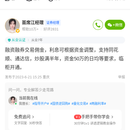
首席江经理
证券经理
帮助10万+
好评2831
从业认证
从业7年
融资融券交易佣金，利息可根据资金调整，支持同花
顺、通达信，炒股满半年，资金50万的日均等要求，临
柜开通。
发布于2023-6-21 15:25 重庆
举报
问一问，专业解答少走弯路
当前我在线
我擅长：
#指导开户#
#国债逆回购#
#量化交易#
#两融利率#
#融资融券#
#
免费追问
手把手带你学会
￥1
文字回复· 30秒快答
30分钟1v1·讲透逻辑教会操作