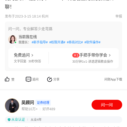
聊！
发布于2023-3-15 18:14 杭州
举报
问一问，专业解答少走弯路
当前我在线
我擅长：
#新手指导#
#权限开通#
#券商对比#
#软件操作#
免费追问
手把手带你学会
￥1
文字回复· 30秒快答
30分钟1v1·讲透逻辑教会操作
追问
分享
问财App下载
赞
吴顾问
证券经理
帮助10万+
好评489
从业认证
从业4年