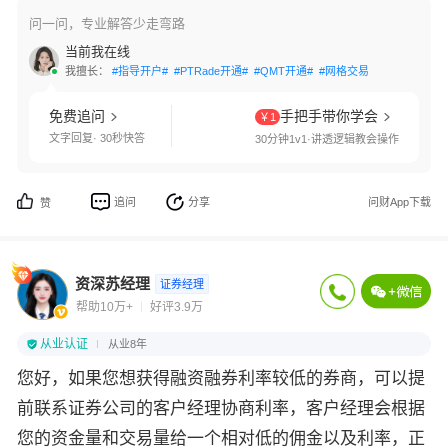
问一问，专业解答少走弯路
当前我在线
我擅长：
#指导开户#
#PTRade开通#
#QMT开通#
#网格交易#
#港股通开通#
免费追问
手把手带你学会
￥1
文字回复· 30秒快答
30分钟1v1·讲透逻辑教会操作
追问
分享
问财App下载
赞
资深苏经理
证券经理
帮助10万+
好评3.9万
从业认证
从业8年
您好，如果您想获得融资融券利率较低的券商，可以提
前联系证券公司的客户经理协商利率，客户经理会根据
您的资金量和交易量给一个相对低的佣金以及利率，正