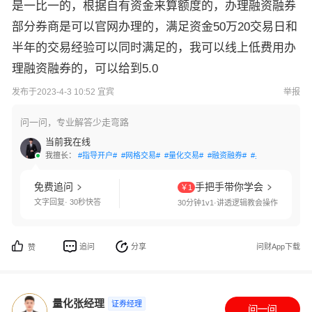
是一比一的，根据自有资金来算额度的，办理融资融券
部分券商是可以官网办理的，满足资金50万20交易日和
半年的交易经验可以同时满足的，我可以线上低费用办
理融资融券的，可以给到5.0
发布于2023-4-3 10:52 宜宾
举报
问一问，专业解答少走弯路
当前我在线
我擅长：
#指导开户#
#网格交易#
#量化交易#
#融资融券#
#身份验证#
#账
免费追问
手把手带你学会
￥1
文字回复· 30秒快答
30分钟1v1·讲透逻辑教会操作
追问
分享
问财App下载
赞
量化张经理
证券经理