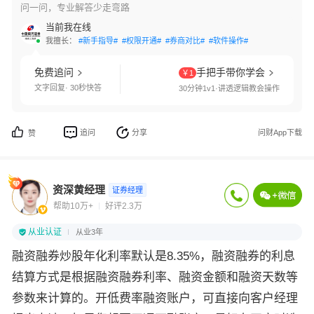
问一问，专业解答少走弯路
当前我在线
我擅长：
#新手指导#
#权限开通#
#券商对比#
#软件操作#
免费追问
手把手带你学会
￥1
文字回复· 30秒快答
30分钟1v1·讲透逻辑教会操作
追问
分享
问财App下载
赞
资深黄经理
证券经理
帮助10万+
好评2.3万
从业认证
从业3年
融资融券炒股年化利率默认是8.35%，融资融券的利息
结算方式是根据融资融券利率、融资金额和融资天数等
参数来计算的。开低费率融资账户，可直接向客户经理