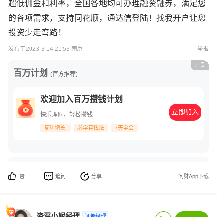
超低佣金和利率，全国各地均可办理融资融券，满足您
的各项需求，支持同花顺，通达信登陆！找我开户让您
投资少走弯路！
发布于2023-3-14 21:53 南京
举报
广告
百万计划
(官方推荐)
欢迎加入百万攒钱计划
立即加入
快乐理财，轻松攒钱
复利增长
必学存钱法
7天学会
追问
分享
问财App下载
赞
资深小妮经理
证券经理