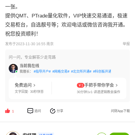
一张。
提供QMT、PTrade量化软件，VIP快速交易通道，极速
交易柜台，自选靓号等；欢迎电话或微信咨询我开通。
祝您投资顺利！
发布于2023-11-30 16:55 南京
举报
问一问，专业解答少走弯路
当前我在线
我擅长：
#指导开户#
#网格交易#
#北交所开通#
#科创板开通#
#创业板开通
免费追问
手把手带你学会
￥1
文字回复· 30秒快答
30分钟1v1·讲透逻辑教会操作
追问
分享
问财App下载
1