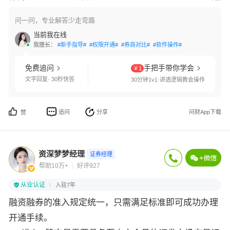
问一问，专业解答少走弯路
当前我在线
我擅长：
#新手指导#
#权限开通#
#券商对比#
#软件操作#
免费追问
手把手带你学会
￥1
文字回复· 30秒快答
30分钟1v1·讲透逻辑教会操作
追问
分享
问财App下载
赞
资深梦梦经理
证券经理
帮助10万+
好评927
从业认证
入驻7年
融资融券的准入规定统一，只需满足标准即可成功办理
开通手续。