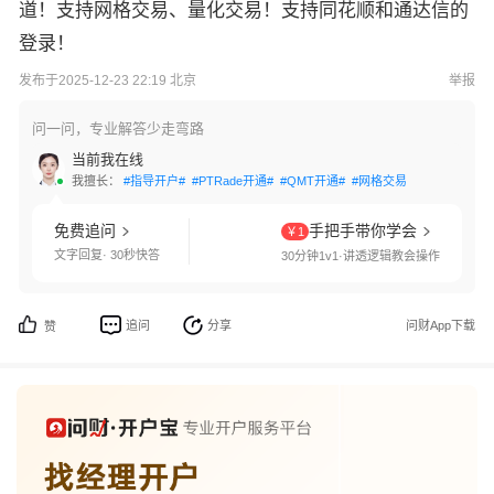
道！支持网格交易、量化交易！支持同花顺和通达信的
登录！
发布于2025-12-23 22:19 北京
举报
问一问，专业解答少走弯路
当前我在线
我擅长：
#指导开户#
#PTRade开通#
#QMT开通#
#网格交易#
#港股通开通#
免费追问
手把手带你学会
￥1
文字回复· 30秒快答
30分钟1v1·讲透逻辑教会操作
追问
分享
问财App下载
赞