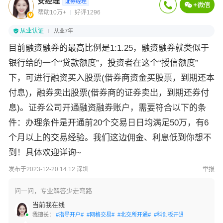
安经理
证券经理
帮助10万+
好评1296
从业认证
从业7年
目前融资融券的最高比例是1:1.25，融资融券就类似于
银行给的一个“贷款额度”，投资者在这个“授信额度”
下，可进行融资买入股票(借券商资金买股票，到期还本
付息)，融券卖出股票(借券商的证券卖出，到期还券付
息)。证券公司开通融资融券账户，需要符合以下的条
件：办理条件是开通前20个交易日日均满足50万，有6
个月以上的交易经验。我们这边佣金、利息低到你想不
到！具体欢迎详询~
发布于2023-12-20 14:12 深圳
举报
问一问，专业解答少走弯路
当前我在线
我擅长：
#指导开户#
#网格交易#
#北交所开通#
#科创板开通#
#创业板开通