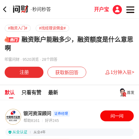
秒问秒答
·
开户宝
#融资入门#
#找经理谈佣金#
融资账户能融多少，融资额度是什么意思
啊
叩富问财 · 9520浏览 · 28个回答
注册
1分钟入驻>
获取新回答
默认
只看有赞
最新
首发
银河资深顾问
证券经理
帮助8161
好评245
从业认证
从业4年