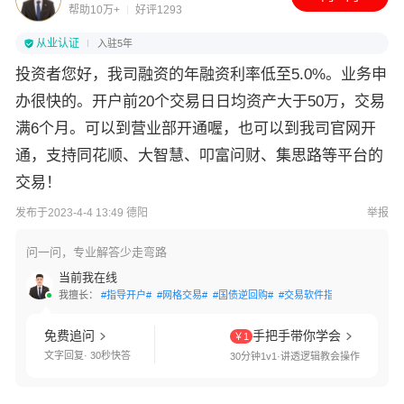
帮助10万+
好评1293
从业认证
入驻5年
投资者您好，我司融资的年融资利率低至5.0%。业务申
办很快的。开户前20个交易日日均资产大于50万，交易
满6个月。可以到营业部开通喔，也可以到我司官网开
通，支持同花顺、大智慧、叩富问财、集思路等平台的
交易！
发布于2023-4-4 13:49 德阳
举报
问一问，专业解答少走弯路
当前我在线
我擅长：
#指导开户#
#网格交易#
#国债逆回购#
#交易软件指导#
#量化交易
免费追问
手把手带你学会
￥1
文字回复· 30秒快答
30分钟1v1·讲透逻辑教会操作