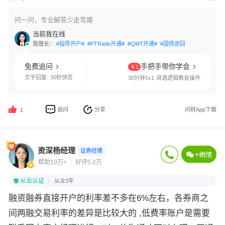
问一问，专业解答少走弯路
当前我在线
我擅长：
#指导开户#
#PTRade开通#
#QMT开通#
#国债逆回购#
#交易软件
免费追问
手把手带你学会
￥1
文字回复· 30秒快答
30分钟1v1·讲透逻辑教会操作
追问
分享
问财App下载
1
资深杨经理
证券经理
帮助10万+
好评5.2万
从业认证
从业3年
融资融券直接开户的利率差不多在6%左右，各券商之
间两融交易利率的差异是比较大的 ,低费率账户是需要