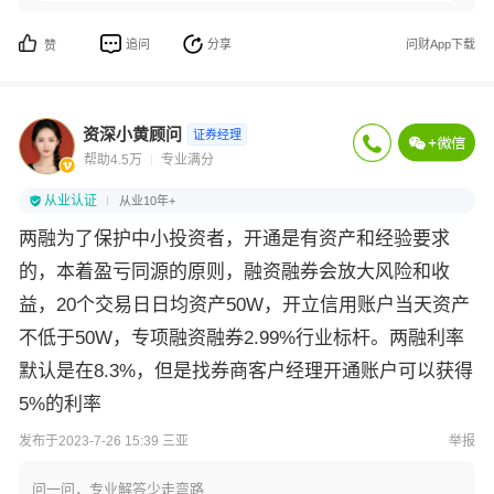
追问
分享
问财App下载
赞
资深小黄顾问
证券经理
帮助4.5万
专业满分
从业认证
从业10年+
两融为了保护中小投资者，开通是有资产和经验要求
的，本着盈亏同源的原则，融资融券会放大风险和收
益，20个交易日日均资产50W，开立信用账户当天资产
不低于50W，专项融资融券2.99%行业标杆。两融利率
默认是在8.3%，但是找券商客户经理开通账户可以获得
5%的利率
发布于2023-7-26 15:39 三亚
举报
问一问，专业解答少走弯路