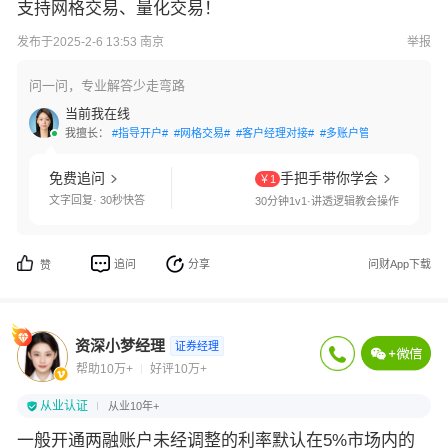
支持网格交易、量化交易！
发布于2025-2-6 13:53 南京
举报
问一问，专业解答少走弯路
当前我在线
我擅长：
#指导开户#
#网格交易#
#客户经理对接#
#多账户管理#
#交易软件
免费追问
手把手带你学会
￥1
文字回复· 30秒快答
30分钟1v1·讲透逻辑教会操作
追问
分享
问财App下载
赞
资深小梦经理
证券经理
帮助10万+
好评10万+
从业认证
从业10年+
一般开通两融账户未经调整的利率默认在5%市场内的