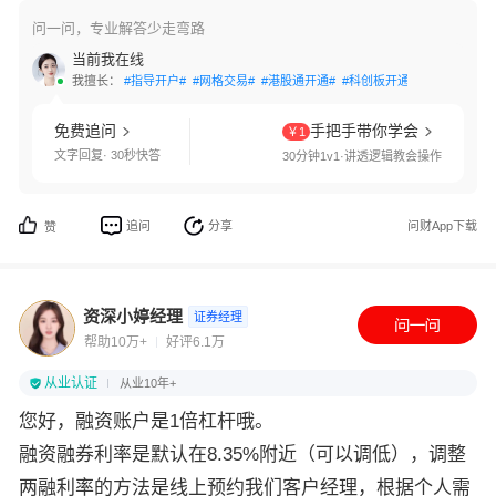
问一问，专业解答少走弯路
当前我在线
我擅长：
#指导开户#
#网格交易#
#港股通开通#
#科创板开通#
#创业板开通
免费追问
手把手带你学会
￥1
文字回复· 30秒快答
30分钟1v1·讲透逻辑教会操作
追问
分享
问财App下载
赞
资深小婷经理
证券经理
帮助10万+
好评6.1万
从业认证
从业10年+
您好，融资账户是1倍杠杆哦。
融资融券利率是默认在8.35%附近（可以调低），调整
两融利率的方法是线上预约我们客户经理，根据个人需