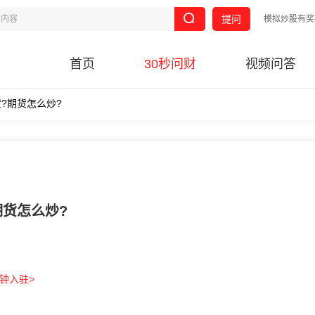
提问
模拟炒股有奖
首页
30秒问财
视频问答
?期货怎么炒?
期货怎么炒?
分钟入驻>