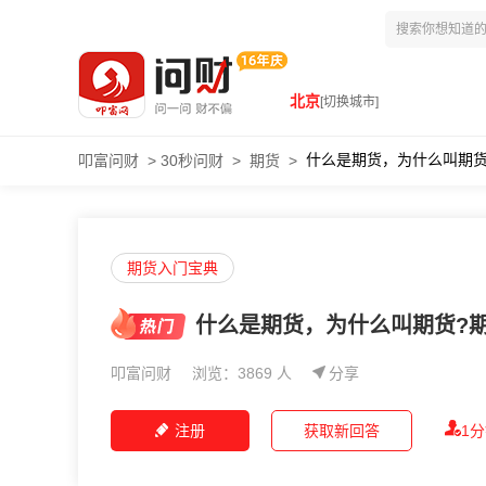
北京
[切换城市]
什么是期货，为什么叫期货
叩富问财
>
30秒问财
>
期货
>
期货入门宝典
什么是期货，为什么叫期货?
叩富问财
浏览：3869 人
分享
注册
获取新回答
1