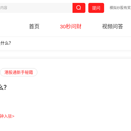
提问
模拟炒股有奖
首页
30秒问财
视频问答
是什么？
港股通新手秘籍
么？
分钟入驻>