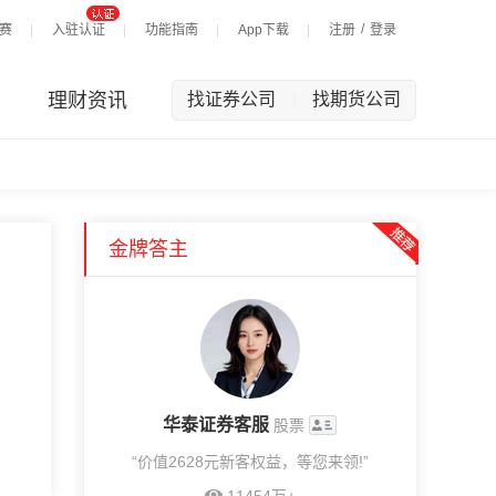
/
赛
入驻认证
功能指南
App下载
注册
登录
理财资讯
找证券公司
找期货公司
|
金牌答主
华泰证券客服
股票
“价值2628元新客权益，等您来领!”