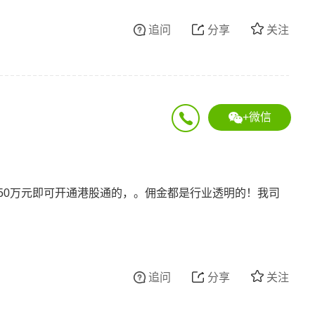
追问
分享
关注
+微信
50万元即可开通港股通的，。佣金都是行业透明的！我司
追问
分享
关注