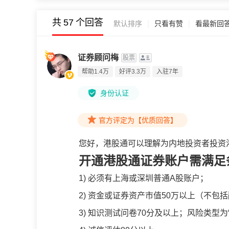
共
57
个回答
|
|
默认排序
只看有赞
看最新回
证券顾问梅
股票
帮助1.4万
好评3.3万
入驻7年
身份认证
官方评定为【优质回答】
您好，港股通可以理解为内地投资者投资
开通港股通证券账户需满足
1) 必须有上海或深圳普通A股账户；
2) 资金或证券资产市值50万以上（不包
3) 知识测试问卷70分及以上；风险类型为“