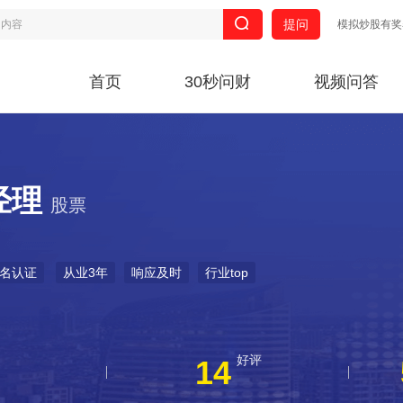
提问
模拟炒股有奖
首页
30秒问财
视频问答
经理
股票
名认证
从业3年
响应及时
行业top
好评
14