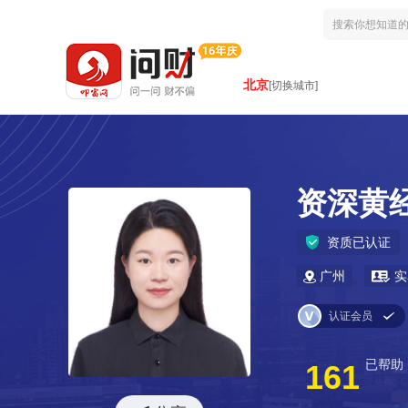
北京
[切换城市]
资深黄
资质已认证
广州
实
认证会员
已帮助
161