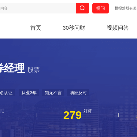
提问
模拟炒股有奖
首页
30秒问财
视频问答
券经理
股票
名认证
从业3年
知无不言
响应及时
帮助
好评
279