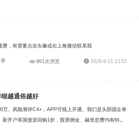
，
规费，有需要点击头像或右上角微信联系我
分享
861次浏览
2026-6-11 13:52
详细越通俗越好
10万、风险测评C4+，APP可线上开通。我们是头部国企券
新开户享国债逆回购1折，股票佣金、融资息费均有特...