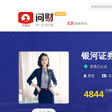
北京
[切换城市]
银河证
资质已认证
西安
实
已
4844