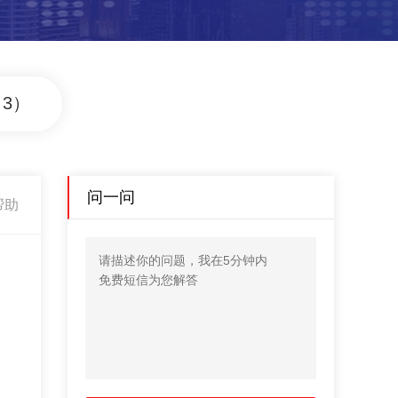
3）
问一问
帮助