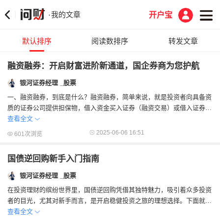
我的文章
·
开户宝
默认排序
阅读数排序
转发文章
融资融券：开启财富进阶新通道，国企券商为您护航
银河证券经理 _股票
一、融资融券，到底是什么？​融资融券，简单来说，就是投资者向具备资
质的证券公司提供担保物，借入资金买入证券（融资交易）或借入证券并
卖出（融券交易）的行为。当您看好某只股...
查看全文
2025-06-06 16:51
601次浏览
国债逆回购新手入门指南
银河证券经理 _股票
在投资理财的缤纷世界里，国债逆回购凭借其独特魅力，吸引着众多投资
者的目光，尤其对新手而言，是开启稳健投资之旅的理想选择。下面就为
大家详细介绍国债逆回购的入门知识。一、国...
查看全文