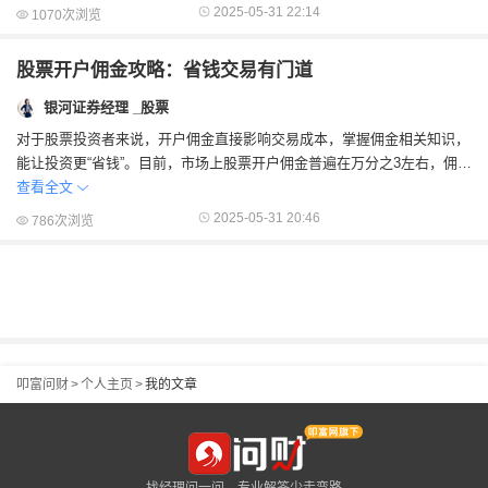
2025-05-31 22:14
1070次浏览
股票开户佣金攻略：省钱交易有门道
银河证券经理 _股票
对于股票投资者来说，开户佣金直接影响交易成本，掌握佣金相关知识，
能让投资更“省钱”。目前，市场上股票开户佣金普遍在万分之3左右，佣金
按成交金额比...
查看全文
2025-05-31 20:46
786次浏览
叩富问财
>
个人主页
>
我的文章
找经理问一问，专业解答少走弯路