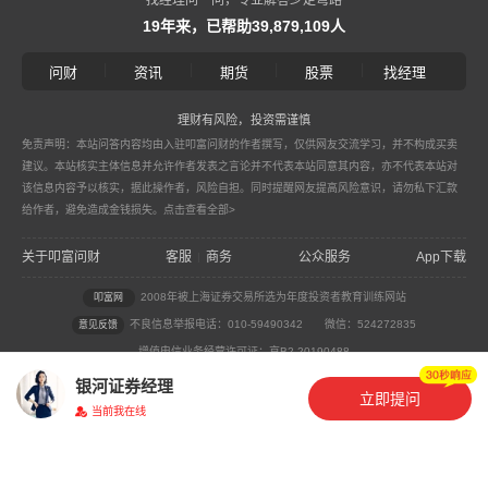
19年来，已帮助39,879,109人
|
|
|
|
问财
资讯
期货
股票
找经理
理财有风险，投资需谨慎
免责声明：本站问答内容均由入驻叩富问财的作者撰写，仅供网友交流学习，并不构成买卖
建议。本站核实主体信息并允许作者发表之言论并不代表本站同意其内容，亦不代表本站对
该信息内容予以核实，据此操作者，风险自担。同时提醒网友提高风险意识，请勿私下汇款
给作者，避免造成金钱损失。
点击查看全部>
关于叩富问财
客服
商务
公众服务
App下载
|
2008年被上海证券交易所选为年度投资者教育训练网站
叩富网
不良信息举报电话：010-59490342
微信：524272835
意见反馈
增值电信业务经营许可证：京B2-20190488
广播电视节目制作经营许可证：（京）字第18189号
银河证券经理
公网安备：11010802032515号 ICP备案：京ICP备18019099号-3
立即提问
当前我在线
叩富网版权所有 © 2007-2025