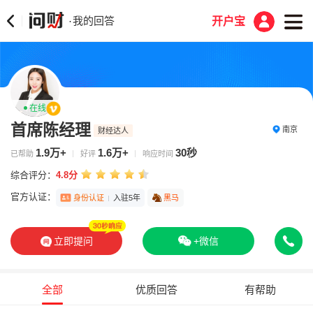
我的回答
·
开户宝
在线
首席陈经理
南京
财经达人
1.9万+
1.6万+
30秒
已帮助
好评
响应时间
综合评分：
4.8分
官方认证：
身份认证
入驻5年
黑马
立即提问
+微信
全部
优质回答
有帮助