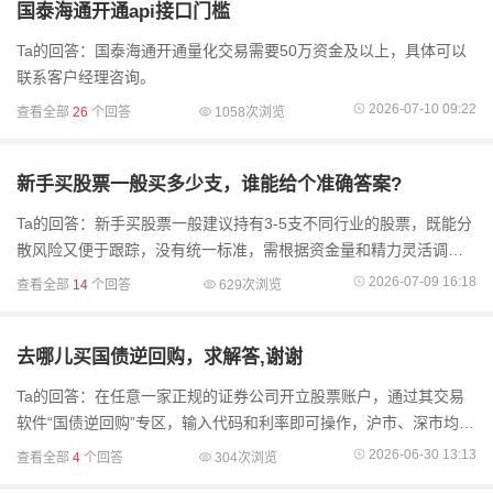
国泰海通开通api接口门槛
Ta的回答：国泰海通开通量化交易需要50万资金及以上，具体可以
联系客户经理咨询。
2026-07-10 09:22
查看全部
26
个回答
1058次浏览
新手买股票一般买多少支，谁能给个准确答案?
Ta的回答：新手买股票一般建议持有3-5支不同行业的股票，既能分
散风险又便于跟踪，没有统一标准，需根据资金量和精力灵活调
整。
2026-07-09 16:18
查看全部
14
个回答
629次浏览
去哪儿买国债逆回购，求解答,谢谢
Ta的回答：在任意一家正规的证券公司开立股票账户，通过其交易
软件“国债逆回购”专区，输入代码和利率即可操作，沪市、深市均可
参与。
2026-06-30 13:13
查看全部
4
个回答
304次浏览