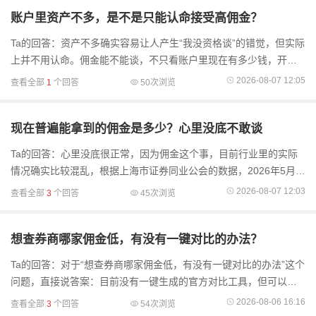
账户里资产不多，是不是只能认命接受高佣金？
Ta的回答：资产不多确实容易让人产生“我没资格谈”的错觉，但实际
上并不用认命。佣金能不能谈，不只看账户里现在有多少钱，开户
渠道、对接的客户经理权限、甚至你开口问的方式都会有影响。有
2026-08-07 12:05
查看全部
1
个回答
50次浏览
些券商对
现在普遍能拿到的佣金是多少？心里没底不敢谈
Ta的回答：心里没底很正常，因为佣金这个事，目前行业里的实际
情况确实比较混乱，根据上海市证券同业公会的数据，2026年5月上
海地区A股平均佣金率已经降了，行业整体下调的趋势很明显。不过
2026-08-07 12:03
查看全部
3
个回答
45次浏览
佣金这事儿，报价
想查券商哪家佣金低，有没有一键对比的办法？
Ta的回答：对于“想查券商哪家佣金低，有没有一键对比的办法”这个
问题，直接说答案：目前没有一键生成的官方对比工具，但可以通
过“看交割单”和“查费率表”组合操作，几分钟内锁定成本最低的券
2026-08-06 16:16
查看全部
3
个回答
54次浏览
商。如果