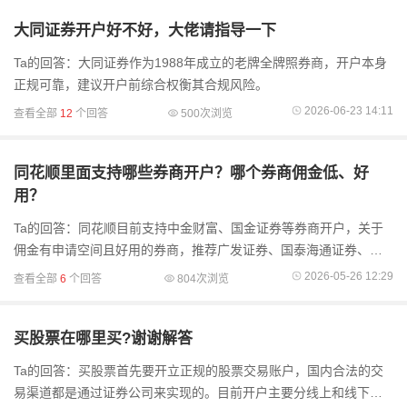
大同证券开户好不好，大佬请指导一下
Ta的回答：大同证券作为1988年成立的老牌全牌照券商，开户本身
正规可靠，建议开户前综合权衡其合规风险。
2026-06-23 14:11
查看全部
12
个回答
500次浏览
同花顺里面支持哪些券商开户？哪个券商佣金低、好
用？
Ta的回答：同花顺目前支持中金财富、国金证券等券商开户，关于
佣金有申请空间且好用的券商，推荐广发证券、国泰海通证券、中
信建投证券这三家。广发证券在用户操作体验和佣金灵活度上表现
2026-05-26 12:29
查看全部
6
个回答
804次浏览
突出，国泰海
买股票在哪里买?谢谢解答
Ta的回答：买股票首先要开立正规的股票交易账户，国内合法的交
易渠道都是通过证券公司来实现的。目前开户主要分线上和线下两