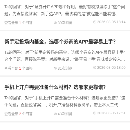
Ta的回答：对于“证券开户APP哪个好用，最好有模拟盘练手”这个问
题，先直接说答案：新手选APP，最该看的是“教程能不能看懂、模
拟盘像不像实盘、遇到问题有没有人问”。综合来看，广发证券易淘
2026-08-05 18:14
查看全部
1
个回答
39次浏览
金的投教+
新手定投场内基金，选哪个券商的APP最容易上手？
Ta的回答：对于“新手定投场内基金，选哪个券商的APP最容易上手”
这个问题，直接说答案：对新手来说，“最容易上手”意味着定投入口
好找、设置步骤清晰、不用看说明书就能操作，同时还要有人教、
2026-08-05 18:00
查看全部
1
个回答
31次浏览
有问题能
手机上开户需要准备什么材料？选哪家更靠谱？
Ta的回答：对于“手机上开户需要准备什么材料？选哪家更靠谱？”这
个问题，直接说答案：手机开户准备材料很简单，带上本人二代身
份证和一类银行卡就行，十几分钟就能走完流程。选券商则不是越
2026-08-05 17:51
查看全部
2
个回答
43次浏览
出名越好，关键看