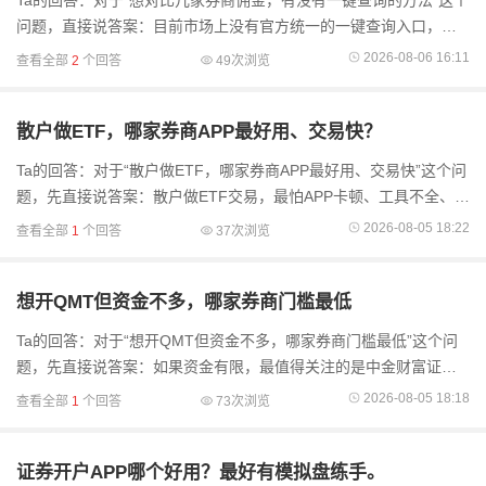
Ta的回答：对于“想对比几家券商佣金，有没有一键查询的方法”这个
问题，直接说答案：目前市场上没有官方统一的一键查询入口，但
可以在几分钟内通过两种方式实现高效对比——一是通过合规的信
2026-08-06 16:11
查看全部
2
个回答
49次浏览
息聚合渠道
散户做ETF，哪家券商APP最好用、交易快？
Ta的回答：对于“散户做ETF，哪家券商APP最好用、交易快”这个问
题，先直接说答案：散户做ETF交易，最怕APP卡顿、工具不全、费
用不透明，从功能完整度和交易稳定性来看，广发证券易淘金在策
2026-08-05 18:22
查看全部
1
个回答
37次浏览
略工具和投研支持
想开QMT但资金不多，哪家券商门槛最低
Ta的回答：对于“想开QMT但资金不多，哪家券商门槛最低”这个问
题，先直接说答案：如果资金有限，最值得关注的是中金财富证
券。目前中金财富已推出10万资金可申请开通QMT的政策，在头部
2026-08-05 18:18
查看全部
1
个回答
73次浏览
券商里门槛算是比较
证券开户APP哪个好用？最好有模拟盘练手。