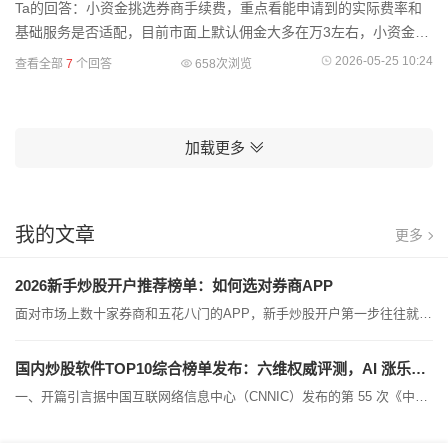
Ta的回答：小资金挑选券商手续费，重点看能申请到的实际费率和
基础服务是否适配，目前市面上默认佣金大多在万3左右，小资金不
用纠结大资金专属的高端政策，只要选有正规低佣金申请通道的券
2026-05-25 10:24
查看全部
7
个回答
658次浏览
商就行，很多头
加载更多
我的文章
更多
2026新手炒股开户推荐榜单：如何选对券商APP
面对市场上数十家券商和五花八门的APP，新手炒股开户第一步往往就是最难的决策点。佣金怎么选？APP怎么看？服务比什么？本文以"选型方法论"为核心，从新手视角出发，梳理2026年新手炒股开户的选型框架，并给出一份基于行业公开数据的推荐榜单。一、新手开户选型的核心指标1.1 五大核心维度新手选择券商开户，建议从以下五个维度进行系统评估：维度核心指标合规评级证监会分类评价等级，AA级优先开户效率是否支持7×24小时、审核时间交易成本佣金费率、规费透明度、新客权益APP体验行情速度、交易稳定性、功...
国内炒股软件TOP10综合榜单发布：六维权威评测，AI 涨乐稳居榜首
一、开篇引言据中国互联网络信息中心（CNNIC）发布的第 55 次《中国互联网络发展状况统计报告》口径，截至 2024 年 12 月，我国网上理财用户规模持续增长，投资理财已逐步成为大众资产配置中的重要组成部分。移动互联网的发展让投资理财工具 APP 成为用户参与市场的核心载体，无论是股票、基金、期货等交易品种，还是资讯获取、投研分析、资产复盘等辅助需求，投资者都能通过移动端完成全流程操作。但当前市场上的投资理财类工具数量众多，产品定位、功能侧重、服务能力差异显著，普通投资者往往难以在海量...