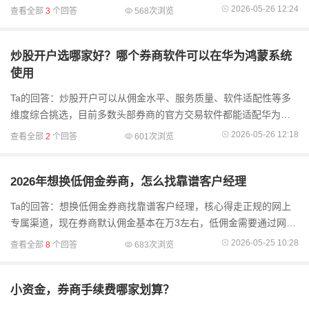
种方式，线上更适合大多数投资者，你可以网上联系证券公司客户
2026-05-26 12:24
查看全部
3
个回答
568次浏览
经理办理，不仅
炒股开户选哪家好？哪个券商软件可以在华为鸿蒙系统
使用
Ta的回答：炒股开户可以从佣金水平、服务质量、软件适配性等多
维度综合挑选，目前多数头部券商的官方交易软件都能适配华为鸿
蒙系统，日常使用顺畅不卡顿。比如广发证券、国泰海通证券、中
2026-05-26 12:18
查看全部
2
个回答
601次浏览
信建投证券
2026年想换低佣金券商，怎么找靠谱客户经理
Ta的回答：想换低佣金券商找靠谱客户经理，核心得走正规的网上
专属渠道，现在券商默认佣金基本在万3左右，低佣金需要通过网上
客户经理申请才有可能拿到。靠谱的客户经理首先得有券商正规从
2026-05-25 10:28
查看全部
8
个回答
683次浏览
业资质，能清
小资金，券商手续费哪家划算？