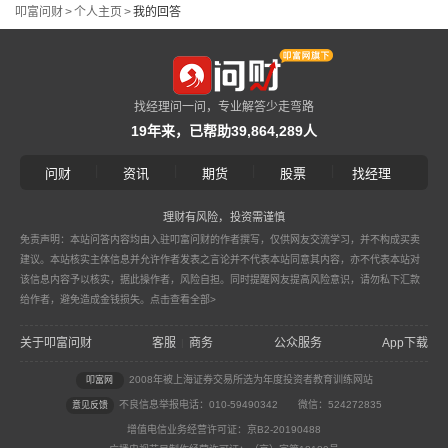
叩富问财
>
个人主页
>
我的回答
找经理问一问，专业解答少走弯路
19年来，已帮助39,864,289人
|
|
|
|
问财
资讯
期货
股票
找经理
理财有风险，投资需谨慎
免责声明：本站问答内容均由入驻叩富问财的作者撰写，仅供网友交流学习，并不构成买卖
建议。本站核实主体信息并允许作者发表之言论并不代表本站同意其内容，亦不代表本站对
该信息内容予以核实，据此操作者，风险自担。同时提醒网友提高风险意识，请勿私下汇款
给作者，避免造成金钱损失。
点击查看全部>
关于叩富问财
客服
商务
公众服务
App下载
|
2008年被上海证券交易所选为年度投资者教育训练网站
叩富网
不良信息举报电话：010-59490342
微信：524272835
意见反馈
增值电信业务经营许可证：京B2-20190488