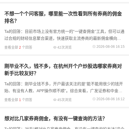
不想一个个问客服，哪里能一次性看到所有券商的佣金
排名？
Ta的回答：目前市场上没有官方统一的“一键查佣金”工具，但可以通
过合规的财经信息聚合渠道，快速获取主流券商的最新佣金横向对
比表，几分钟内就能看清各家差异。券商佣金本身带有不透明性
2026-08-06 16:15
查看全部
2
个回答
42次浏览
——官网只
刚毕业不久，钱不多，在杭州开个户炒股选哪家券商对
新手比较友好？
Ta的回答：刚毕业钱不多，开户最该关注的是“能不能用很少的钱开
始、有没有人教、APP操作顺不顺”。综合来看，广发证券和中金财
富对新手友好度都挺高——广发证券胜在工具全面、新手课程系
2026-08-06 16:12
查看全部
1
个回答
45次浏览
统，中金财
想对比几家券商佣金，有没有一键查询的方法？