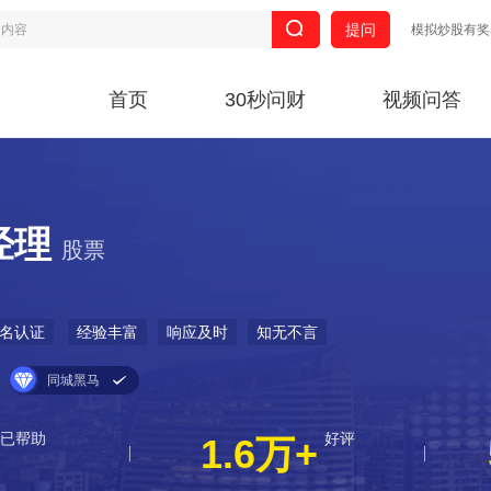
提问
模拟炒股有奖
首页
30秒问财
视频问答
经理
股票
名认证
经验丰富
响应及时
知无不言
同城黑马
已帮助
好评
1.6万+