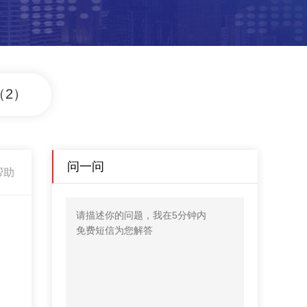
（2）
问一问
帮助