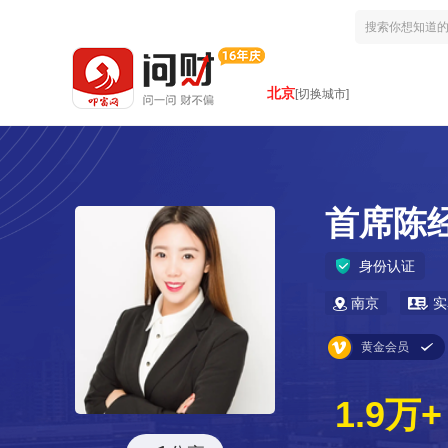
北京
[切换城市]
首席陈
身份认证
南京
实
黄金会员
1.9万+