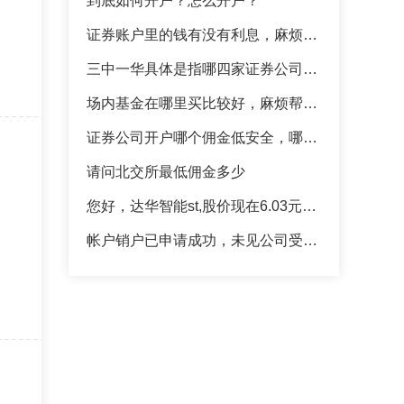
到底如何开户？怎么开户？
证券账户里的钱有没有利息，麻烦老师教我一下
三中一华具体是指哪四家证券公司？，求老师指点
场内基金在哪里买比较好，麻烦帮帮我吧
证券公司开户哪个佣金低安全，哪位老师给解答下
请问北交所最低佣金多少
您好，达华智能st,股价现在6.03元，我怎样隔夜挂单，价格是填多少？谢谢
帐户销户已申请成功，未见公司受理完成