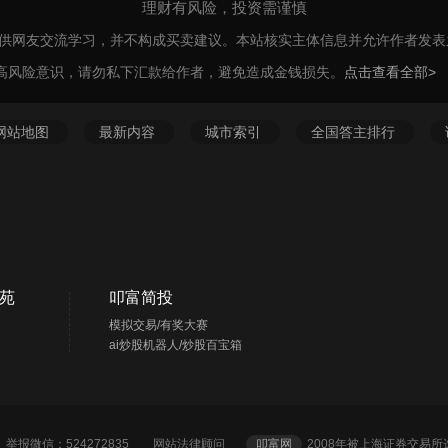
理财有风险，投资需谨慎
仅供网友交流学习，并不构成买卖建议。本站核实主体信息并允许作者发
高风险意识，请勿私下汇款给作者，避免造成金钱损失。
点击查看全部>
网站地图
最新内容
城市索引
全国答主排行
苑
叩富简投
模拟交易/有奖大赛
ai炒股机器人/炒股百宝箱
2 举报微信：524272835
网站法律顾问
叩富网
2008年被上海证券交易