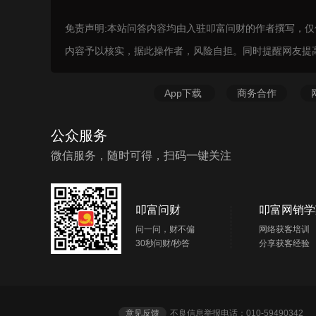
免责声明:本站问答内容均由入驻叩富问财的作者撰写，
内容予以核实，据此操作者，风险自担。同时提醒网友提
App下载
商务合作
公众服务
微信服务，随时可得，扫码一键关注
叩富问财
叩富网销学
问一问，财不偏
网络获客培训
30秒问财/秒答
分享获客经验
意见反馈
不良信息举报电话：010-5949034