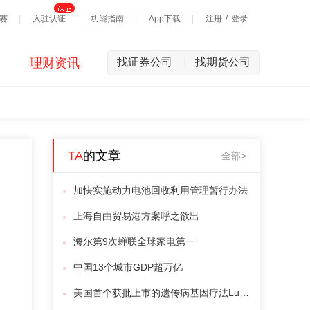
/
赛
入驻认证
功能指南
App下载
注册
登录
理财资讯
找证券公司
找期货公司
|
TA
的文章
全部>
加快实施动力电池回收利用管理暂行办法
上海自由贸易港方案呼之欲出
海尔第9次蝉联全球家电第一
中国13个城市GDP超万亿
美国首个获批上市的遗传病基因疗法Luxturna定价85万美元