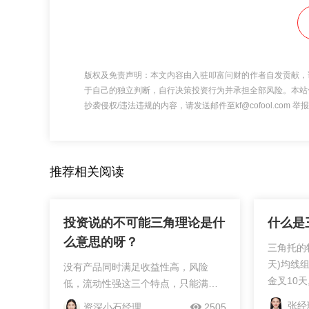
版权及免责声明：本文内容由入驻叩富问财的作者自发贡献，
于自己的独立判断，自行决策投资行为并承担全部风险。本站
抄袭侵权/违法违规的内容，请发送邮件至kf@cofool.com
推荐相关阅读
投资说的不可能三角理论是什
什么是
么意思的呀？
三角托的特
天)均线
没有产品同时满足收益性高，风险
金叉10天
低，流动性强这三个特点，只能满足
30天均线
其中两个。如有其它疑问，可以随时
张经
资深小石经理
2505