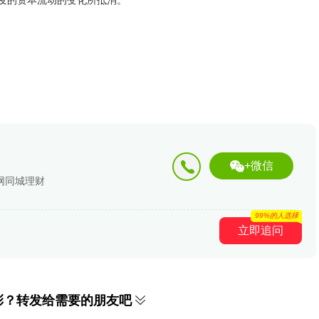
发的资本流动的变化所抵消。
+微信
网同城理财
99%的人选择
立即追问
彩？转发给需要的朋友吧