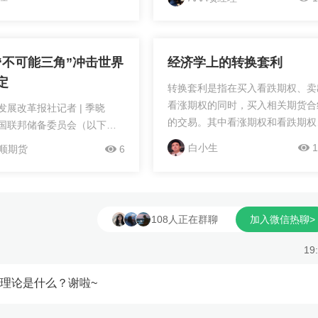
“不可能三角”冲击世界
经济学上的转换套利
定
转换套利是指在买入看跌期权、卖
看涨期权的同时，买入相关期货合
改革报社记者 | 季晓
的交易。其中看涨期权和看跌期权
联邦储备委员会（以下简
执行价格和到期日是相同的，相关
储”）近日决定维持联邦基金利
白小生
1
顺期货
6
货合约的交割月份与期权合约的到
间不变，但罕见遭遇3票反
月份也是相同的，并且期权的执行
，美国公布的最新数据显
格应尽可能地接近期货价格。 在
第二季度美国经济增长放缓
合约到期前，当期货价格高于执行
场预期。在财政赤字持续扩
~
108人正在群聊
加入微信热聊>
格时，交易者的空头看涨期权将被
压力难以消退、债务负担不
约...
背景下，美国经济政策正陷
19
复杂的“不可能三角”。 这
面不仅影响美国自身经济走
理论是什么？谢啦~
通过美元体系、金融市场和
链向外传导，冲击世界经济