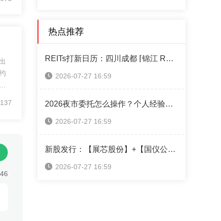
热点推荐
REITs打新日历：四川成都 ⌈锦江 REIT⌋ 本周四售！（附认购操作指南）
出
约
2026-07-27 16:59
的
期
137
2026夜市委托怎么操作？个人经验攻略全分享
期
价
2026-07-27 16:59
期货
价
新股发行：【展芯股份】+【国仪公司】+【超纯应材】本周可申购！（附打新神器）
履
2026-07-27 16:59
:46