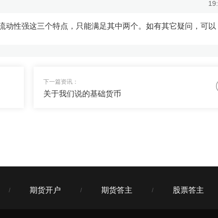
19
美国近期经济基本面“不上
...
流动性强这三个特点，只能满足其中两个。如有其它疑问，可以
19
下一篇资讯：
否给我一些稳定收益+搏高收益的产品，我配置一些对冲风险？
关于我们说的基础货币
19
定增值的钱+30%搏高收益，我私信你了，看下配置单~
期货开户
期货答主
股票答主
/
/
/