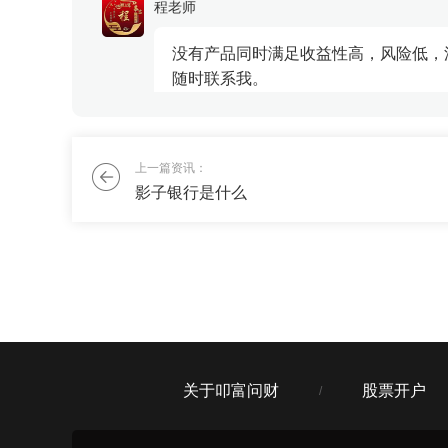
程老师
稳定。 
不下” 近
没有产品同时满足收益性高，风险低，
随时联系我。
津门富婆
上一篇资讯：
我最近股票亏了，不想全仓冒险了，能
影子银行是什么
刘老师
跟刚才的群友一样，还是需要70%的稳
关于叩富问财
股票开户
/