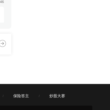
:46
:46
:46
保险答主
炒股大赛
/
/