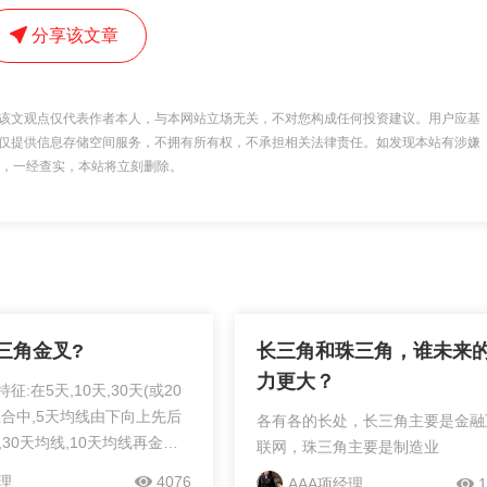
分享该文章
该文观点仅代表作者本人，与本网站立场无关，不对您构成任何投资建议。用户应基
仅提供信息存储空间服务，不拥有所有权，不承担相关法律责任。如发现本站有涉嫌
 举报，一经查实，本站将立刻删除。
三角金叉?
长三角和珠三角，谁未来
力更大？
征:在5天,10天,30天(或20
组合中,5天均线由下向上先后
各有各的长处，长三角主要是金融
,30天均线,10天均线再金叉
联网，珠三角主要是制造业
理
4076
AAA项经理
1