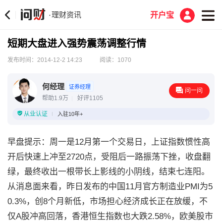
理财资讯
·
开户宝
短期大盘进入强势震荡调整行情
发布时间：2014-12-2 14:23
阅读：1070
何经理
证券经理
问一问
帮助1.9万
好评1105
从业认证
入驻10年+
早盘提示：周一是12月第一个交易日，上证指数惯性高
开后快速上冲至2720点，受阻后一路振荡下挫，收盘翻
绿，最终收出一根带长上影线的小阴线，结束七连阳。
从消息面来看，昨日发布的中国11月官方制造业PMI为5
0.3%，创8个月新低，市场担心经济成长正在放缓，不
仅A股冲高回落，香港恒生指数也大跌2.58%，欧美股市