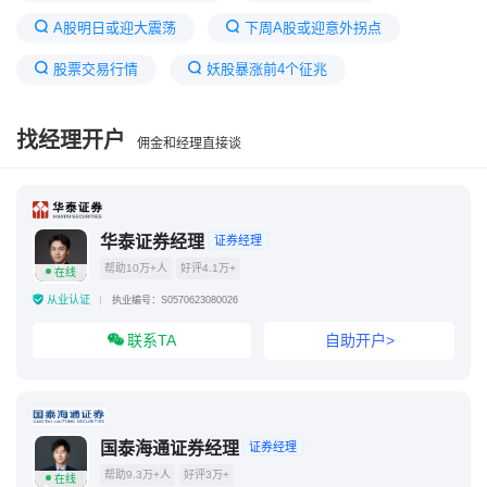
A股明日或迎大震荡
下周A股或迎意外拐点
股票交易行情
妖股暴涨前4个征兆
A股下周走势或大变
今天大盘走势最新消息
找经理开户
佣金和经理直接谈
a股大盘今日走势
资产注入前突然暴跌
大涨前的惨烈挖坑k线
拉升前的洗盘试盘6个特征
华泰证券经理
证券经理
帮助10万+人
好评4.1万+
在线
从业认证
执业编号：S0570623080026
联系TA
自助开户>
国泰海通证券经理
证券经理
帮助9.3万+人
好评3万+
在线