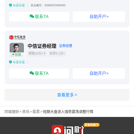
从业认证
执业编号：S0880625080060
联系TA
自助开户>
中信证券经理
证券经理
帮助10万+人
好评3.1万+
在线
从业认证
联系TA
自助开户>
查看更多
同城理财
>
资讯
>
股票
>
短期大盘进入强势震荡调整行情