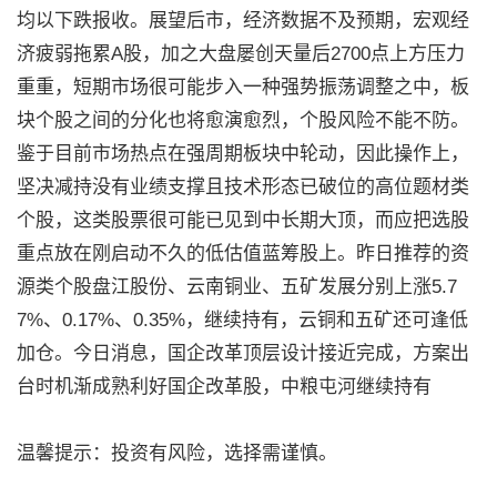
均以下跌报收。展望后市，经济数据不及预期，宏观经
济疲弱拖累A股，加之大盘屡创天量后2700点上方压力
重重，短期市场很可能步入一种强势振荡调整之中，板
块个股之间的分化也将愈演愈烈，个股风险不能不防。
鉴于目前市场热点在强周期板块中轮动，因此操作上，
坚决减持没有业绩支撑且技术形态已破位的高位题材类
个股，这类股票很可能已见到中长期大顶，而应把选股
重点放在刚启动不久的低估值蓝筹股上。昨日推荐的资
源类个股盘江股份、云南铜业、五矿发展分别上涨5.7
7%、0.17%、0.35%，继续持有，云铜和五矿还可逢低
加仓。今日消息，国企改革顶层设计接近完成，方案出
台时机渐成熟利好国企改革股，中粮屯河继续持有
温馨提示：投资有风险，选择需谨慎。