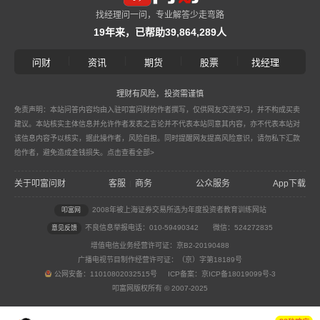
找经理问一问，专业解答少走弯路
19年来，已帮助39,864,289人
|
|
|
|
问财
资讯
期货
股票
找经理
理财有风险，投资需谨慎
免责声明：本站问答内容均由入驻叩富问财的作者撰写，仅供网友交流学习，并不构成买卖
建议。本站核实主体信息并允许作者发表之言论并不代表本站同意其内容，亦不代表本站对
该信息内容予以核实，据此操作者，风险自担。同时提醒网友提高风险意识，请勿私下汇款
给作者，避免造成金钱损失。
点击查看全部>
关于叩富问财
客服
商务
公众服务
App下载
|
2008年被上海证券交易所选为年度投资者教育训练网站
叩富网
不良信息举报电话：010-59490342
微信：524272835
意见反馈
增值电信业务经营许可证：京B2-20190488
广播电视节目制作经营许可证：（京）字第18189号
公网安备：11010802032515号 ICP备案：京ICP备18019099号-3
叩富网版权所有 © 2007-2025