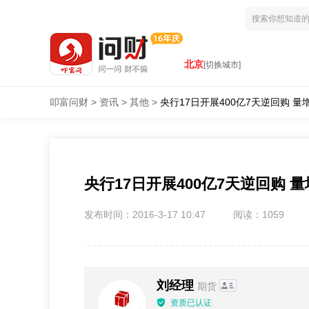
北京
[切换城市]
叩富问财
>
资讯
>
其他
>
央行17日开展400亿7天逆回购 量
央行17日开展400亿7天逆回购 
发布时间：2016-3-17 10:47
阅读：1059
刘经理
期货
资质已认证