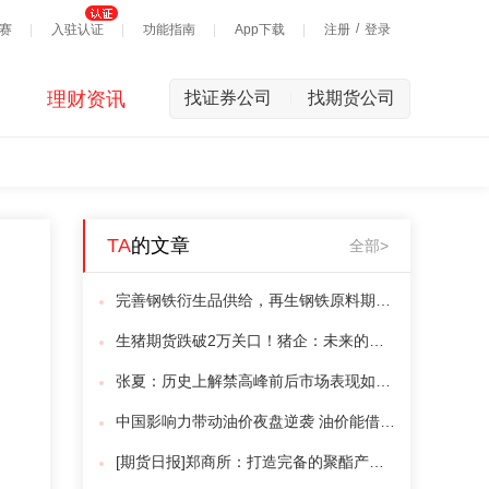
/
赛
入驻认证
功能指南
App下载
注册
登录
理财资讯
找证券公司
找期货公司
|
TA
的文章
全部>
完善钢铁衍生品供给，再生钢铁原料期货、钢材期权等新品种在路上
生猪期货跌破2万关口！猪企：未来的行情一定是走低！
张夏：历史上解禁高峰前后市场表现如何？
中国影响力带动油价夜盘逆袭 油价能借此摆脱震荡局面？
[期货日报]郑商所：打造完备的聚酯产业链产品体系