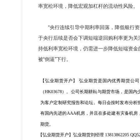
率宽松环境，降低宏观加杠杆的流动性风险。
“央行连续引导中期利率回落，降低银行资金
于央行后续是否会下调短端逆回购利率更为关
持低利率宽松环境，仍需进一步降低短端资金
被“倒逼”下行。
【弘业期货开户】
弘业期货是国内优秀期货公司
（
）。公司长期耕耘与期货市场，是国内
HK03678
为客户定制研究报告和论坛。每日会按时发布分析
有国内先进的
机房，并且在多处建有灾备机房
AAA
期货。
【弘业期货开户】弘业期货刘经理
13813862205 QQ5