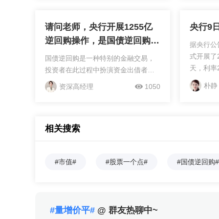
系流动性的合理充裕，特别是月末时
点的流动性需...
请问老师，央行开展1255亿
央行9
逆回购操作，是国债逆回购
据央行公
吗？
式开展了
国债逆回购是一种特别的金融交易，
天，利率
投资者在此过程中扮演资金出借者的
上周五开
角色，通过售出逆回购合约，锁定未
朴静
资深高经理
1050
量。今日
来某时以既定价格回购的条件，同时
示出央行
赚取利息。大概需要下面这些步骤：1:
理充裕，
参与国债逆回购的前提...
度。 9
相关搜索
业拆放利率
隔夜至6月期
#市值#
#股票一个点#
#国债逆回购#
#量增价平#
@ 群友热聊中~