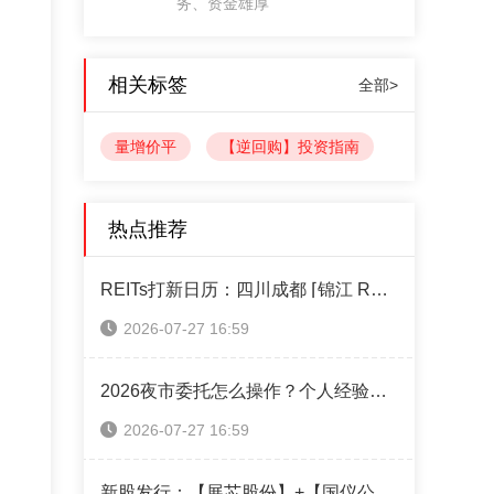
务、资金雄厚
相关标签
全部>
量增价平
【逆回购】投资指南
热点推荐
REITs打新日历：四川成都 ⌈锦江 REIT⌋ 本周四售！（附认购操作指南）
2026-07-27 16:59
2026夜市委托怎么操作？个人经验攻略全分享
2026-07-27 16:59
新股发行：【展芯股份】+【国仪公司】+【超纯应材】本周可申购！（附打新神器）