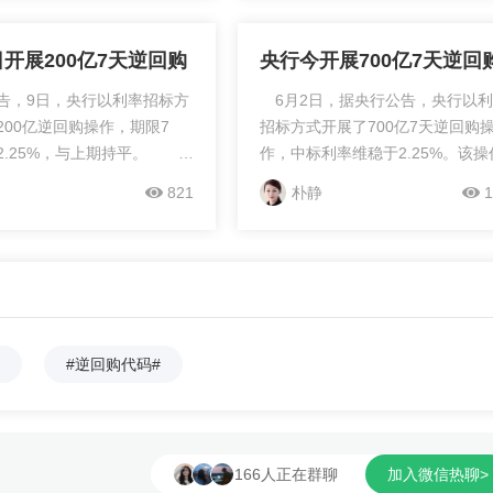
是向市场释放流动性，同时获得回
的利息收入。逆回购操作的...
日开展200亿7天逆回购
央行今开展700亿7天逆回
告，9日，央行以利率招标方
6月2日，据央行公告，央行以利
200亿逆回购操作，期限7
招标方式开展了700亿7天逆回购
2.25%，与上期持平。 从
作，中标利率维稳于2.25%。该操
始，央行将逆回购逐步缩
较昨日的950亿缩量。鉴于今日逆
821
朴静
1
继续缩量至200亿的规模，显
到期量为750亿，故当日实现资金
认为目前银行体系流动性合
笼50亿。 今日早间公布的上海
无需进一步加大资金投放力
行间同业拆放利率(Shibor)涨跌互
日早间公布的上海银行间同
其中，隔夜Shibor利率下跌了0.2
(Shibor)无一上涨。其中，
基点至2.0040%；1周Shibor利率
...
了0.50个基...
#逆回购代码#
166人正在群聊
加入微信热聊>