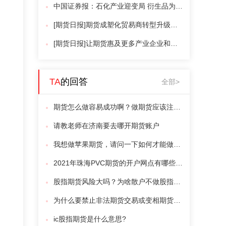
中国证券报：石化产业迎变局 衍生品为企业稳健经营提供保障
[期货日报]期货成塑化贸易商转型升级的“突破口”
[期货日报]让期货惠及更多产业企业和农户
TA
的回答
全部>
期货怎么做容易成功啊？做期货应该注意什么？
请教老师在济南要去哪开期货账户
我想做苹果期货，请问一下如何才能做好苹果期货？有什么交易技巧？
2021年珠海PVC期货的开户网点有哪些？我这周末去开户的话开门吗？
股指期货风险大吗？为啥散户不做股指期货？
为什么要禁止非法期货交易或变相期货交易？
ic股指期货是什么意思?