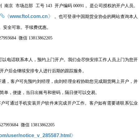
刚
南京
市场总部
工号
开户编码
。是公司授权的开户人员。
143
00091
《
www.ftol.com.cn
》
。也可登录中国期货业协会的网站查询本人
。安全可靠。手续费优惠。
微信
27993684
13813862205
可以电话联系本人，预约上门开户。我们会尽快安排工作人员上门为您开
开户后会继续安排专人进行后期的跟踪服务。
开通，客户可先预约刘经理，由刘经理全程协助您完成期货网上开户，并
简单，便捷，当日出账号和密码，隔日便可以交易。
客户可通过手机安装开户软件来完成开户工作。客户如有需要请联系弘业
微信
527993684
13813862205
l.com/user/notice_v_285587.html
》