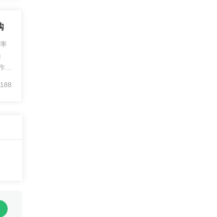
购
购
率
操
作量
回购
188
净回
银
现。
0个
上行