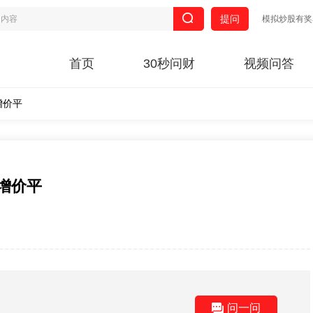
提问
模拟炒股有奖
首页
30秒问财
视频问答
增价平
量增价平
问一问