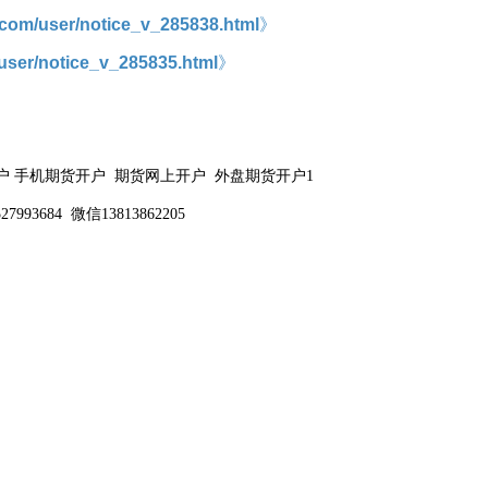
ol.com/user/notice_v_285838.html
》
m/user/notice_v_285835.html
》
户
手机期货开户
期货网上开户
外盘期货开户
1
微信
527993684
13813862205