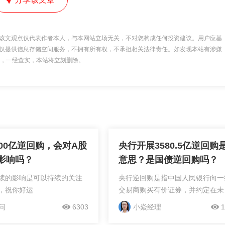
该文观点仅代表作者本人，与本网站立场无关，不对您构成任何投资建议。用户应基
仅提供信息存储空间服务，不拥有所有权，不承担相关法律责任。如发现本站有涉嫌
 举报，一经查实，本站将立刻删除。
500亿逆回购，会对A股
央行开展3580.5亿逆回购
影响吗？
意思？是国债逆回购吗？
续的影响是可以持续的关注
央行逆回购是指中国人民银行向一
，祝你好运
交易商购买有价证券，并约定在未
特定日期将有价证券卖还给一级交
问
6303
小焱经理
1
商的交易行为。这种操作的主要目