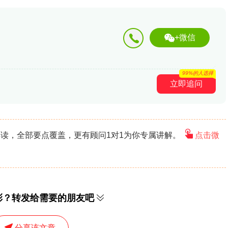
+微信
99%的人选择
立即追问
读，全部要点覆盖，更有顾问1对1为你专属讲解。
点击微
彩？转发给需要的朋友吧
分享该文章