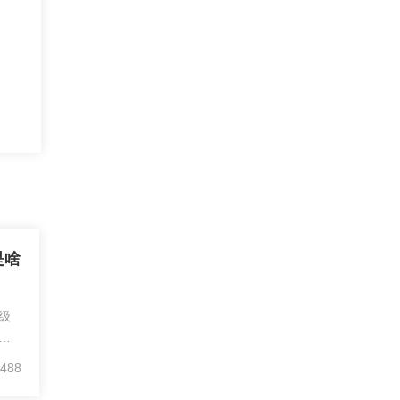
是啥
级
来
易
488
的