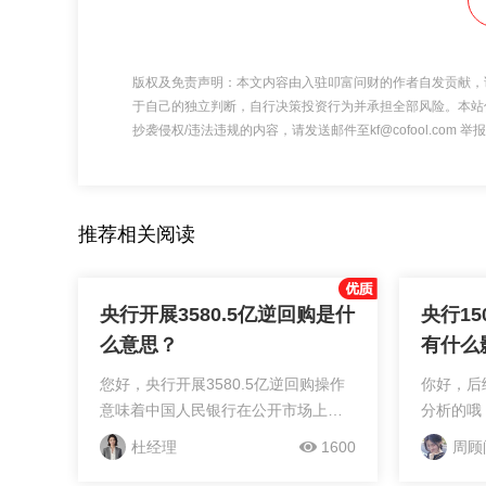
版权及免责声明：本文内容由入驻叩富问财的作者自发贡献，
于自己的独立判断，自行决策投资行为并承担全部风险。本站
抄袭侵权/违法违规的内容，请发送邮件至kf@cofool.com
推荐相关阅读
央行开展3580.5亿逆回购是什
央行1
么意思？
有什么
您好，央行开展3580.5亿逆回购操作
你好，后
意味着中国人民银行在公开市场上通
分析的哦
过逆回购的方式向市场注入了3580.5
杜经理
1600
周顾
亿元人民币的流动性，以维护银行体