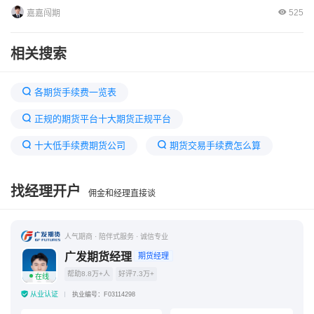
525
嘉嘉闯期
相关搜索
各期货手续费一览表
正规的期货平台十大期货正规平台
十大低手续费期货公司
期货交易手续费怎么算
150家期货公司排名一览表
猪肉期货怎么买
找经理开户
佣金和经理直接谈
期货计算器
怎么买期货新手入门
玩期货最低多少钱可以开始玩
期货手续费太高了
人气期商 · 陪伴式服务 · 诚信专业
被期货骗的全部过程
国家批准的期货交易平台
广发期货经理
期货经理
帮助8.8万+人
好评7.3万+
在线
从业认证
执业编号：F03114298