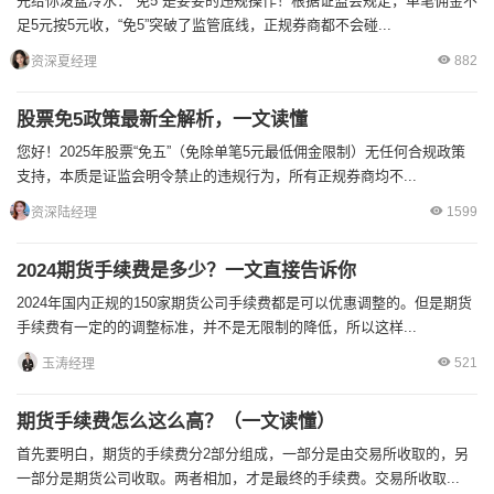
先给你泼盆冷水：“免5”是妥妥的违规操作！根据证监会规定，单笔佣金不
足5元按5元收，“免5”突破了监管底线，正规券商都不会碰...
882
资深夏经理
股票免5政策最新全解析，一文读懂
您好！2025年股票“免五”（免除单笔5元最低佣金限制）无任何合规政策
支持，本质是证监会明令禁止的违规行为，所有正规券商均不...
1599
资深陆经理
2024期货手续费是多少？一文直接告诉你
2024年国内正规的150家期货公司手续费都是可以优惠调整的。但是期货
手续费有一定的的调整标准，并不是无限制的降低，所以这样...
521
玉涛经理
期货手续费怎么这么高？（一文读懂）
首先要明白，期货的手续费分2部分组成，一部分是由交易所收取的，另
一部分是期货公司收取。两者相加，才是最终的手续费。交易所收取...