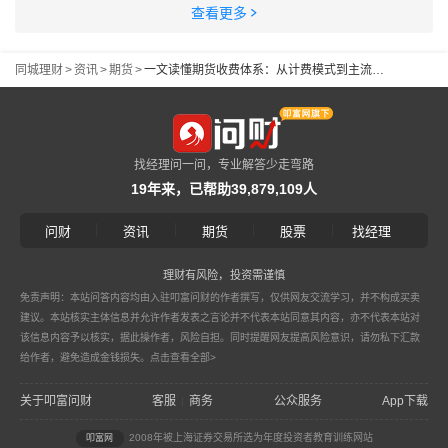
查看更多
同城理财
>
资讯
>
期货
>
一文读懂期货收费体系：从计费模式到主流品种费率参考全解析（2026期货手续费）
找经理问一问，专业解答少走弯路
19年来，已帮助39,879,109人
|
|
|
|
问财
资讯
期货
股票
找经理
理财有风险，投资需谨慎
免责声明：本站问答内容均由入驻叩富问财的作者撰写，仅供网友交流学习，并不构成买卖
建议。本站核实主体信息并允许作者发表之言论并不代表本站同意其内容，亦不代表本站对
该信息内容予以核实，据此操作者，风险自担。同时提醒网友提高风险意识，请勿私下汇款
给作者，避免造成金钱损失。
点击查看全部>
关于叩富问财
客服
商务
公众服务
App下载
|
2008年被上海证券交易所选为年度投资者教育训练网站
叩富网